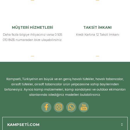
MÜŞTERİ HİZMETLERİ
TAKSİT İMKANI
Daha fazla bilgiye ihtiyacınız varsa 0 505
Kredi Kartına 12 Taksit İmkanı
010 8435 numaradan bize ulaşabilirsiniz.
Bizi Arayın
Kampseti, Türkiye'nin en büyük ve en geniş havalı tüfekler, havalı tabancalar,
airsoft tüfekler, airsoft tabancalar ürün yelpazesine sahip bayilerinden
birtanesiyiz. Ayrıca kamp malzemeleri, kamp sandalyesi ve outdoor ekimanları
alanlarında istediğiniz modelleri bulabilirsiniz.
KAMPSETİ.COM