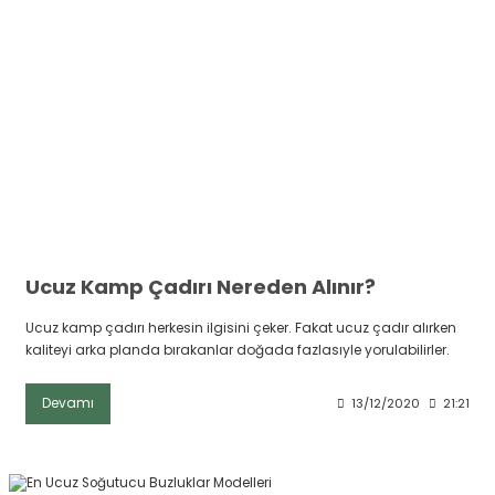
ksesuarları
e, Tabure
a Mermisi
ermisi
rları
uk
Ucuz Kamp Çadırı Nereden Alınır?
Ucuz kamp çadırı herkesin ilgisini çeker. Fakat ucuz çadır alırken
kaliteyi arka planda bırakanlar doğada fazlasıyle yorulabilirler.
a
uk
Devamı
13/12/2020
21:21
calar