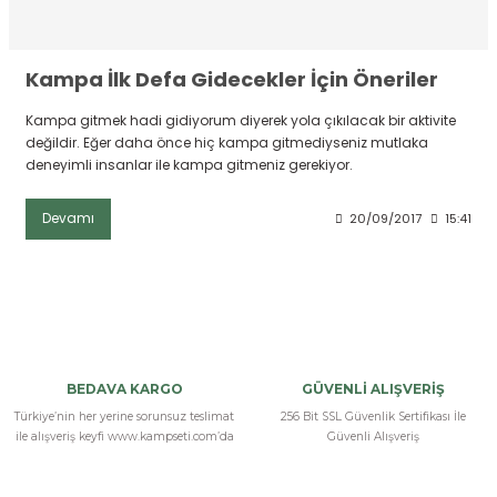
Kampa İlk Defa Gidecekler İçin Öneriler
Kampa gitmek hadi gidiyorum diyerek yola çıkılacak bir aktivite
değildir. Eğer daha önce hiç kampa gitmediyseniz mutlaka
deneyimli insanlar ile kampa gitmeniz gerekiyor.
Devamı
20/09/2017
15:41
BEDAVA KARGO
GÜVENLİ ALIŞVERİŞ
Türkiye’nin her yerine sorunsuz teslimat
256 Bit SSL Güvenlik Sertifikası İle
ile alışveriş keyfi www.kampseti.com’da
Güvenli Alışveriş