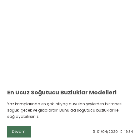
r
En Ucuz Soğutucu Buzluklar Modelleri
Yaz kamplarında en çok ihtiyaç duyulan şeylerden bir tanesi
soğuk içecek ve gıdalardır. Bunu da soğutucu buzluklar ile
sağlayabilirsiniz.
Devamı
01/04/2020
19:34