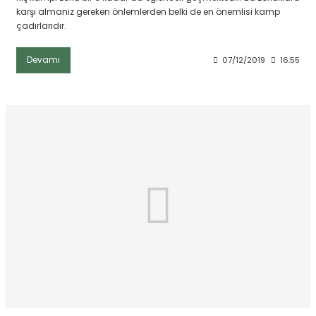
karşı almanız gereken önlemlerden belki de en önemlisi kamp
çadırlarıdır.
Devamı
07/12/2019
16:55