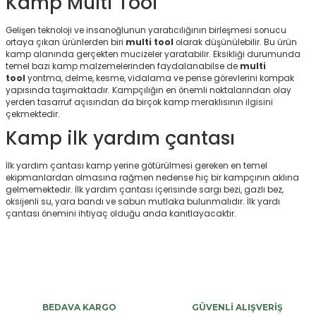
Kamp Multi Tool
Gelişen teknoloji ve insanoğlunun yaratıcılığının birleşmesi sonucu
ortaya çıkan ürünlerden biri
multi tool
olarak düşünülebilir. Bu ürün
kamp alanında gerçekten mucizeler yaratabilir. Eksikliği durumunda
temel bazı kamp malzemelerinden faydalanabilse de
multi
tool
yontma, delme, kesme, vidalama ve pense görevlerini kompak
yapısında taşımaktadır. Kampçılığın en önemli noktalarından olay
yerden tasarruf açısından da birçok kamp meraklısının ilgisini
çekmektedir.
Kamp ilk yardım çantası
İlk yardım çantası kamp yerine götürülmesi gereken en temel
ekipmanlardan olmasına rağmen nedense hiç bir kampçının aklına
gelmemektedir. İlk yardım çantası içerisinde sargı bezi, gazlı bez,
oksijenli su, yara bandı ve sabun mutlaka bulunmalıdır. İlk yardı
çantası önemini ihtiyaç olduğu anda kanıtlayacaktır.
BEDAVA KARGO
GÜVENLİ ALIŞVERİŞ