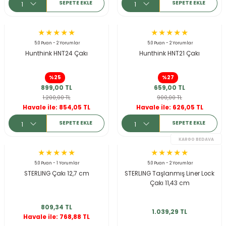
SEPETE EKLE
SEPETE EKLE
5.0 Puan - 2 Yorumlar
5.0 Puan - 2 Yorumlar
Hunthink HNT24 Çakı
Hunthink HNT21 Çakı
%25
%27
899,00 TL
659,00 TL
1.200,00 TL
900,00 TL
Havale ile: 854,05 TL
Havale ile: 626,05 TL
SEPETE EKLE
SEPETE EKLE
5.0 Puan - 1 Yorumlar
5.0 Puan - 2 Yorumlar
STERLING Çakı 12,7 cm
STERLING Taşlanmış Liner Lock
Çakı 11,43 cm
809,34 TL
1.039,29 TL
Havale ile: 768,88 TL