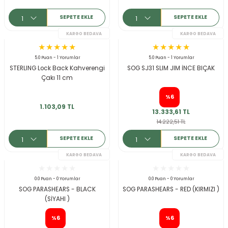
SEPETE EKLE
SEPETE EKLE
5.0 Puan - 1 Yorumlar
5.0 Puan - 1 Yorumlar
STERLING Lock Back Kahverengi
SOG SJ31 SLIM JIM İNCE BIÇAK
Çakı 11 cm
%6
1.103,09 TL
13.333,61 TL
14.222,51 TL
SEPETE EKLE
SEPETE EKLE
0.0 Puan - 0 Yorumlar
0.0 Puan - 0 Yorumlar
SOG PARASHEARS - BLACK
SOG PARASHEARS - RED (KIRMIZI )
(SİYAHI )
%6
%6