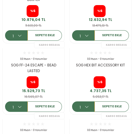
%6
%6
10.876,04 TL
12.632,94 TL
KARGO BEDAVA
11.601,09 TL
13.475,13 TL
SEPETE EKLE
SEPETE EKLE
0.0 Puan - 0 Yorumlar
0.0 Puan - 0 Yorumlar
SOG FF-24 ESCAPE - BEAD
SOG HEX BIT ACCESSORY KIT
LASTED
%6
%6
15.529,73 TL
4.737,35 TL
16.565,07 TL
5.053,17 TL
SEPETE EKLE
SEPETE EKLE
KARGO BEDAVA
0.0 Puan - 0 Yorumlar
0.0 Puan - 0 Yorumlar