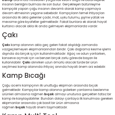
insanın benliğini bulması ile son bulur. Gerçekleşen bütünleşme
kampçılık yapan çoğu insanın devamlı olarak kamp yapmaya
devam etmesinin yegane sebebidir. Kampçıların temel ihtiyaçları
arasında ilk akla gelenler çadır, mat, uyku tulumu, şişme yatak ve
KARGO BEDAVA
mevsime göre kıyafetler gelmektedir. Fakat bunlara ek olarak hayat
kurtarıcı olacak akla ilk anda gelmeyen ekipmanlarda vardır.
Çakı
Çakı
kamp alanının akla geç gelen fakat alışıldığı zamanda
vazgeçilemeyen ekipmanlarından biridir. Çakı doğrama kesme işlemi
dışında da birçok iş için kullanılmaktadır. Ağaç ve odun yontarken,
konserve açmak için ve benzeri birçok zorlu görevde başarı ile
kullanılabilir.
Çakı
alınırken uzun ömürlü olacak türde bir ürün
seçilmesi kamp alanında ihtiyaç anında hayati önem arz edebilir.
Kamp Bıcağı
Çoğu acemi kampçının ilk unuttuğu ekipman arasında bıçak
gelmektedir. Kampçılar kamp alanına giderken yanlarına beslenme
ürünleri almasına rağmen
bıçak
almayı unutursa gerçekten tatsız bir
KARGO BEDAVA
kamp ile karşılaşabilirler. Bundan dolayı çantaya ilk konulması gereken
ekipmanlar arasında çok basit bir ürün olmasına
rağmen
bıçak
hayati önem taşımaktadır.