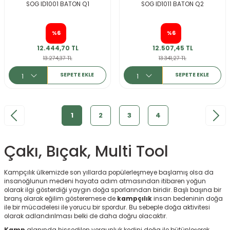
SOG ID1001 BATON Q1
SOG ID1011 BATON Q2
%6
%6
12.444,70 TL
12.507,45 TL
13.274,37 TL
13.341,27 TL
SEPETE EKLE
SEPETE EKLE
1
2
3
4
KARGO BEDAVA
Çakı, Bıçak, Multi Tool
Kampçılık ülkemizde son yıllarda popülerleşmeye başlamış olsa da
insanoğlunun medeni hayata adım atmasından itibaren yoğun
olarak ilgi gösterdiği yaygın doğa sporlarından biridir. Başlı başına bir
branş olarak eğilim gösteremese de
kampçılık
insan bedeninin doğa
ile bir mücadelesi ile yorucu bir spordur. Bu sebeple doğa aktivitesi
olarak adlandırılması belki de daha doğru olacaktır.
Kamp
alanında hissedilen yorgunluk kedini doğa ile bütünleşerek