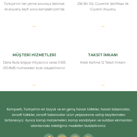
Türkiye’nin her yerine sorunsuz teslimat
256 Bit SSL Güvenlik Sertifikası İle
ile alışveriş keyfi www.kampseti.com’da
Güvenli Alışveriş
Bizi Arayın
MÜŞTERİ HİZMETLERİ
TAKSİT İMKANI
Daha fazla bilgiye ihtiyacınız varsa 0 505
Kredi Kartına 12 Taksit İmkanı
010 8435 numaradan bize ulaşabilirsiniz.
Kampseti, Türkiye'nin en büyük ve en geniş havalı tüfekler, havalı tabancalar,
airsoft tüfekler, airsoft tabancalar ürün yelpazesine sahip bayilerinden
birtanesiyiz. Ayrıca kamp malzemeleri, kamp sandalyesi ve outdoor ekimanları
alanlarında istediğiniz modelleri bulabilirsiniz.