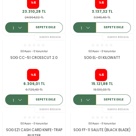
%6
%6
23.310,28 TL
3.137,32 TL
24.864,32 TL
3.346,46 TL
SEPETE EKLE
SEPETE EKLE
0.0 Puan - 0 Yorumlar
0.0 Puan - 0 Yorumlar
SOG CC-51 CROSSCUT 2.0
SOG EL-01 KILOWATT
KARGO BEDAVA
%6
%6
6.306,01 TL
15.121,88 TL
6.726,40 TL
16.130,03 TL
SEPETE EKLE
SEPETE EKLE
0.0 Puan - 0 Yorumlar
0.0 Puan - 0 Yorumlar
SOG EZ1 CASH CARD KNIFE-TRAP
SOG FF-11 SALUTE (BLACK BLADE)
BLISTER