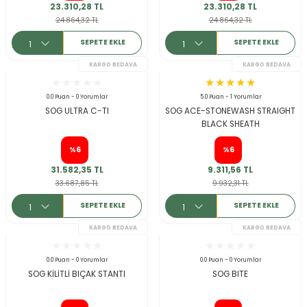
23.310,28 TL
23.310,28 TL
24.864,32 TL
24.864,32 TL
SEPETE EKLE
SEPETE EKLE
KARGO BEDAVA
0.0 Puan - 0 Yorumlar
5.0 Puan - 1 Yorumlar
SOG ULTRA C-TI
SOG ACE-STONEWASH STRAIGHT
BLACK SHEATH
%6
%6
31.582,35 TL
9.311,56 TL
33.687,85 TL
9.932,31 TL
SEPETE EKLE
SEPETE EKLE
KARGO BEDAVA
0.0 Puan - 0 Yorumlar
0.0 Puan - 0 Yorumlar
SOG KİLİTLİ BIÇAK STANTI
SOG BITE