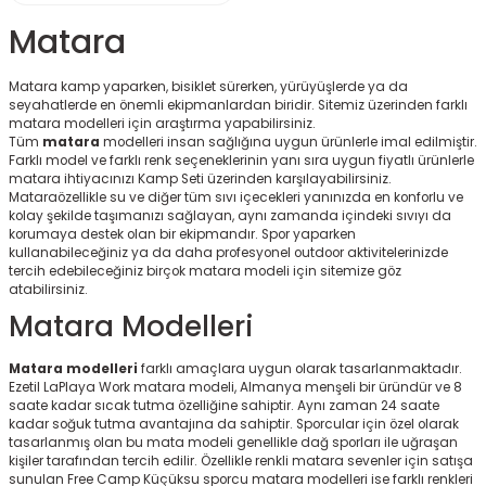
r
Matara
Matara kamp yaparken, bisiklet sürerken, yürüyüşlerde ya da
seyahatlerde en önemli ekipmanlardan biridir. Sitemiz üzerinden farklı
matara modelleri
için araştırma yapabilirsiniz.
Tüm
matara
modelleri
insan sağlığına uygun ürünlerle imal edilmiştir.
Farklı model ve farklı renk seçeneklerinin yanı sıra uygun fiyatlı ürünlerle
matara ihtiyacınızı Kamp Seti üzerinden karşılayabilirsiniz.
Mataraözellikle su ve diğer tüm sıvı içecekleri yanınızda en konforlu ve
kolay şekilde taşımanızı sağlayan, aynı zamanda içindeki sıvıyı da
korumaya destek olan bir ekipmandır. Spor yaparken
kullanabileceğiniz ya da daha profesyonel outdoor aktivitelerinizde
tercih edebileceğiniz birçok matara modeli için sitemize göz
atabilirsiniz.
Matara Modelleri
Matara modelleri
farklı amaçlara uygun olarak tasarlanmaktadır.
Ezetil LaPlaya Work matara modeli, Almanya menşeli bir üründür ve 8
saate kadar sıcak tutma özelliğine sahiptir. Aynı zaman 24 saate
kadar soğuk tutma avantajına da sahiptir. Sporcular için özel olarak
tasarlanmış olan bu mata modeli genellikle dağ sporları ile uğraşan
kişiler tarafından tercih edilir. Özellikle renkli matara sevenler için satışa
sunulan Free Camp Küçüksu sporcu matara modelleri ise farklı renkleri