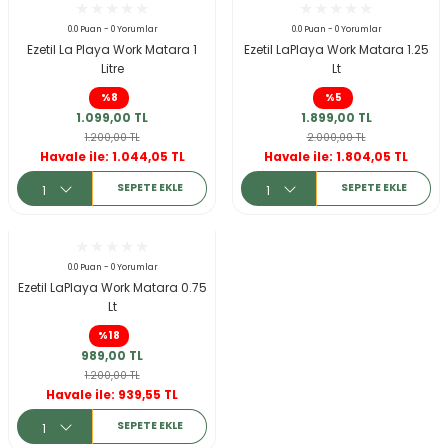
ksesuarları
e, Tabure
0.0 Puan - 0 Yorumlar
0.0 Puan - 0 Yorumlar
Ezetil La Playa Work Matara 1
Ezetil LaPlaya Work Matara 1.25
Litre
Lt
a Mermisi
KARGO BEDAVA
%8
%5
1.099,00 TL
1.899,00 TL
ermisi
rları
1.200,00 TL
2.000,00 TL
Havale ile: 1.044,05 TL
Havale ile: 1.804,05 TL
uk
SEPETE EKLE
SEPETE EKLE
0.0 Puan - 0 Yorumlar
Ezetil LaPlaya Work Matara 0.75
Lt
a
uk
%18
989,00 TL
calar
1.200,00 TL
Havale ile: 939,55 TL
SEPETE EKLE