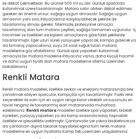
ile dikkat çekmektedir. Bu ürünler 500 ml su alır. Günlük sporlarda
kullanılmak üzere tasarlanmıştır. Matara satın alırken dikkat edilmesi
gereken en önemli unsur; sağlığa uygun olmasıdır. Sağlığa uygun
olmasının yanı sıra, ihtiyaçlarınızı karşılayabilecek şekilde de
tasarlanmış olması gerekir. Sitemizde, profesyonel amaçla
tasarlanmış olan tüm matara çeşitleri, sağlığa tamamen uygundur. İç
hacimleri ve özellikleri ise kişilerin amaçlarına göre farklı şekillerde
tasarlanmıştır. Eğer uzun süreli yürüyüşler yapacak, kampa gidecek ya
da tırmanış yapacaksınız, suyu 24 saat soğuk tutan matara
modellerine göz atabilirsiniz. Günlük spor yaparken kullanmak
amacıyla bir matara modeline ihtiyacınız varsa, daha küçük hacimli
ve daha uygun fiyatlı olan matara modellerine sitemiz üzerinden
bakabilirsiniz.
Renkli Matara
Renkli matara
modelleri, özellikle zevkini ve enerjisini matarasında bile
yansıtmak isteyen sporcular, kampçılar için tasarlanmıştır. Farklı renk
seçenekleri ile sizin için en uygun renge karar verebilir ve suyunuzu en
favori renginiz ile tasarlanmış olan mataranızda muhafaza
edebilirsiniz.
Renkli matara
modelleri özellikle spor yaparken, bisiklet
sürerken, yürüyüş yaparken ya da kamp sırasında kolay taşınabilir
özellikte ve işlevsellikte üretilmiştir. Çantanızda yer yoksa bisikletinize ya
da çantanızın dışına takarak taşıyabileceğiniz tüm renkli matara
modellerine en uygun fiyatlarla Kamp Seti üzerinden ulaşabilirsiniz.