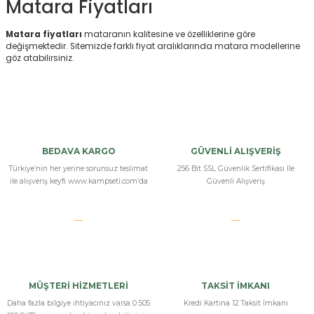
Matara Fiyatları
Matara fiyatları
mataranın kalitesine ve özelliklerine göre
değişmektedir. Sitemizde farklı fiyat aralıklarında matara modellerine
göz atabilirsiniz.
BEDAVA KARGO
GÜVENLİ ALIŞVERİŞ
Türkiye’nin her yerine sorunsuz teslimat
256 Bit SSL Güvenlik Sertifikası İle
ile alışveriş keyfi www.kampseti.com’da
Güvenli Alışveriş
MÜŞTERİ HİZMETLERİ
TAKSİT İMKANI
Daha fazla bilgiye ihtiyacınız varsa 0 505
Kredi Kartına 12 Taksit İmkanı