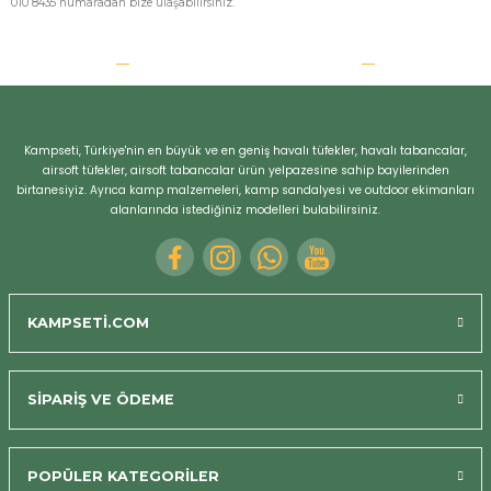
010 8435 numaradan bize ulaşabilirsiniz.
Kampseti, Türkiye'nin en büyük ve en geniş havalı tüfekler, havalı tabancalar,
airsoft tüfekler, airsoft tabancalar ürün yelpazesine sahip bayilerinden
birtanesiyiz. Ayrıca kamp malzemeleri, kamp sandalyesi ve outdoor ekimanları
alanlarında istediğiniz modelleri bulabilirsiniz.
KAMPSETİ.COM
SİPARİŞ VE ÖDEME
Bizi Arayın
POPÜLER KATEGORİLER