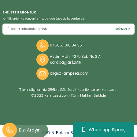
E-BÜLTEN ABONELİK
Yeniliklerden ve benzersiz fırsatlardan önce siz haberdar olun.
GÖNDER
0 (505) 010 84 35
Aydın Mah. 4275 Sok. No:2 A
Karabağlar İZMİR
bilgi@kampseti.com
Tüm bilgileriniz 256bit SSL Sertifikası ile korunmaktadır.
©2023 kampseti.com Tüm Hakları Saklıdır
Whatsapp Sipariş
arat
ify
&
By
SEO
Reklam