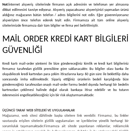
Not:
İnternet alışveriş sitelerinde firmanın açık adresinin ve telefonun yer almasına
dikkat edilmesini tavsiye ediyoruz. Alışveriş yapacaksanız alışverişinizi yapmadan ürünü
aldığınız mağazanın bütün telefon / adres bilgilerini not edin. Eğer güvenmiyorsanız
alışverişten önce telefon ederek teyit edin. Firmamıza ait tüm online alışveriş
sitelerimizde firmamıza dair tüm bilgiler ve firma yeri belirtilmiştir.
MAİL ORDER KREDİ KART BİLGİLERİ
GÜVENLİĞİ
Kredi kartı mail-order yöntemi ile bize göndereceğiniz kimlik ve kredi kart bilgileriniz
firmamız tarafından gizlilik prensibine göre saklanacaktır. Bu bilgiler olası banka ile
oluşubilecek kredi kartından para çekim itirazlarına karşı 60 gün süre ile bekletilip daha
sonrasında imha edilmektedir. Sipariş ettiğiniz ürünlerin bedeli karşılığında bize
göndereceğiniz tarafınızdan onaylı mail-order formu bedeli dışında herhangi bir bedelin
kartınızdan çekilmesi halinde doğal olarak bankaya itiraz edebilir ve bu tutarın
ödenmesini engelleyebileceğiniz için bir risk oluşturmamaktadır.
ÜÇÜNCÜ TARAF WEB SİTELERİ VE UYGULAMALAR
Mağazamız, web sitesi dâhilinde başka sitelere link verebilir. Firmamız, bu linkler
vasıtasıyla erişilen sitelerin gizlilik uygulamaları ve içeriklerine yönelik herhangi bir
sorumluluk taşımamaktadır.
Firmamıza ait sitede
yayınlanan reklamlar, reklamcılık