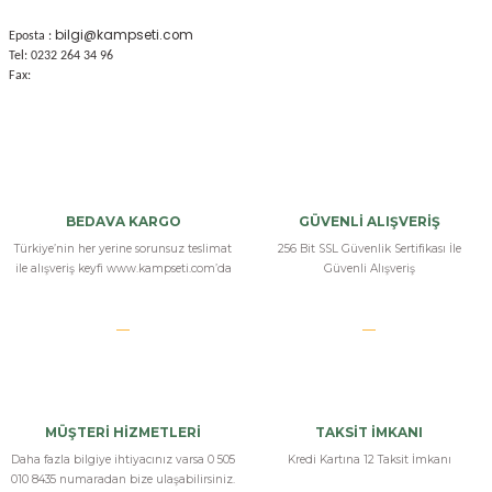
bilgi@kampseti.com
Eposta :
Tel: 0232 264 34 96
Fax:
BEDAVA KARGO
GÜVENLİ ALIŞVERİŞ
Türkiye’nin her yerine sorunsuz teslimat
256 Bit SSL Güvenlik Sertifikası İle
ile alışveriş keyfi www.kampseti.com’da
Güvenli Alışveriş
MÜŞTERİ HİZMETLERİ
TAKSİT İMKANI
Daha fazla bilgiye ihtiyacınız varsa 0 505
Kredi Kartına 12 Taksit İmkanı
010 8435 numaradan bize ulaşabilirsiniz.