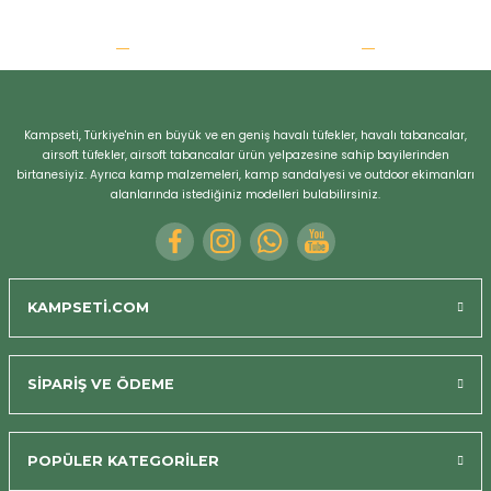
Kampseti, Türkiye'nin en büyük ve en geniş havalı tüfekler, havalı tabancalar,
Bizi Arayın
airsoft tüfekler, airsoft tabancalar ürün yelpazesine sahip bayilerinden
birtanesiyiz. Ayrıca kamp malzemeleri, kamp sandalyesi ve outdoor ekimanları
alanlarında istediğiniz modelleri bulabilirsiniz.
KAMPSETİ.COM
SİPARİŞ VE ÖDEME
POPÜLER KATEGORİLER