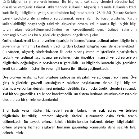
türlü bilgileriniz şifrelenerek korunur. Bu bilgiler, ancak satış işlemleri sürecine bağlı
olarak ve verdiğiniz talimat istikametinde kullanılır. Alışveriş sırasında kullanılan kredi
kartı ile ilgili bilgiler alışveriş sitelerimizden bağımsız olarak 128 bit SSL (Secure Sockets
Layer) protokolü ile şifrelenip sorgulanmak üzere ilgili bankaya ulaştırılır. Kartın
kullanılabilirliği onaylandığı takdirde alışverişe devam edilir. Kartla ilgili hiçbir bilgi
tarafımızdan görüntülenemediğinden ve kaydedilmediğinden, üçüncü şahısların
herhangi bir koşulda bu bilgileri ele geçirmesi engellenmiş olur.
Online olarak kredi kartı ile verilen siparişlerin ödeme/fatura/teslimat adresi bilgilerinin
güvenilirliği firmamiz tarafından Kredi Kartları Dolandırıcılığı'na karşı denetlenmektedir.
Bu yüzden, alışveriş sitelerimizden ilk defa sipariş veren müşterilerin siparişlerinin
tedarik ve teslimat aşamasına gelebilmesi için öncelikle finansal ve adres/telefon
bilgilerinin doğruluğunun onaylanması gereklidir. Bu bilgilerin kontrolü için gerekirse
kredi kartı sahibi müşteri ile veya ilgili banka ile irtibata geçilmektedir.
Üye olurken verdiğiniz tüm bilgilere sadece siz ulaşabilir ve siz değiştirebilirsiniz. Üye
giriş bilgilerinizi güvenli koruduğunuz takdirde başkalarının sizinle ilgili bilgilere
ulaşması ve bunları değiştirmesi mümkün değildir. Bu amaçla, üyelik işlemleri sırasında
128 bit SSL
güvenlik alanı içinde hareket edilir. Bu sistem kırılması mümkün olmayan bir
uluslararası bir şifreleme standardıdır.
Bilgi hattı veya müşteri hizmetleri servisi bulunan ve
açık adres ve telefon
bilgilerinin
belirtildiği İnternet alışveriş siteleri günümüzde daha fazla tercih
edilmektedir. Bu sayede aklınıza takılan bütün konular hakkında detaylı bilgi alabilir,
online alışveriş hizmeti sağlayan firmanın güvenirliği konusunda daha sağlıklı bilgi
edinebilirsiniz.