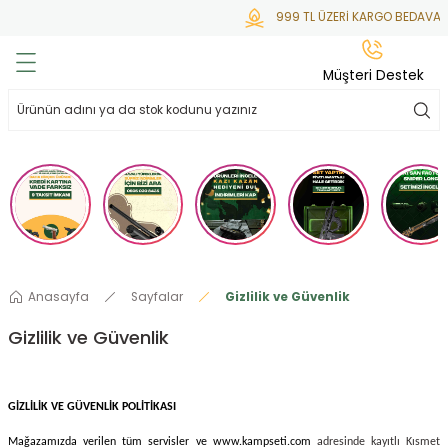
999 TL ÜZERİ KARGO BEDAVA
Geri Dön
Geri Dön
Geri Dön
Geri Dön
Geri Dön
Müşteri Destek
lar
hlar
irsoft
tdoor
ak
 Gas
alar
alar
/ BBs
çaklar
ekler
i
Tüfekler
rı
esuarları
Anasayfa
Sayfalar
Gizlilik ve Güvenlik
bancalar
ksesuarı
i
ları
letleri
Gizlilik ve Güvenlik
ekler
lar
a
GİZLİLİK VE GÜVENLİK POLİTİKASI
ekler
 Temizlik
abılar
Mağazamızda verilen tüm servisler ve www.kampseti.com
adresinde kayıtlı Kısmet