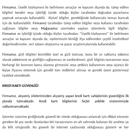
r
Firmamız
, Üyelik Sözleşmesi ile belirlenen amaçlar ve kapsam dışında da, talep edilen
bilgileri kendisi veya işbirliği içinde olduğu kişiler tarafından doğrudan pazarlama
yapmak amacıyla kullanabilir. Kişisel bilgiler, gerektiğinde kullanıcıyla temas kurmak
için de kullanılabilir.
Firmamız
tarafından talep edilen bilgiler veya kullanıcı tarafından
sağlanan bilgiler veya
Mağazamız
üzerinden yapılan işlemlerle ilgili bilgiler;
Firmamız
ve işbirliği içinde olduğu kişiler tarafından, "Üyelik Sözleşmesi" ile belirlenen
amaçlar ve kapsam dışında da, üyelerimizin kimliği ifşa edilmeden çeşitli istatistiksel
değerlendirmeler, veri tabanı oluşturma ve pazar araştırmalarında kullanılabilir.
Firmamız
, gizli bilgileri kesinlikle özel ve gizli tutmayı, bunu bir sır saklama yükümü
olarak addetmeyi ve gizliliğin sağlanması ve sürdürülmesi, gizli bilginin tamamının veya
herhangi bir kısmının kamu alanına girmesini veya yetkisiz kullanımını veya üçüncü bir
kişiye ifşasını önlemek için gerekli tüm tedbirleri almayı ve gerekli özeni göstermeyi
taahhüt etmektedir.
KREDİ KARTI GÜVENLİĞİ
Firmamız
, alışveriş sitelerimizden alışveriş yapan kredi kartı sahiplerinin güvenliğini ilk
planda tutmaktadır. Kredi kartı bilgileriniz hiçbir şekilde sistemimizde
saklanmamaktadır.
İşlemler sürecine girdiğinizde güvenli bir sitede olduğunuzu anlamak için dikkat etmeniz
gereken iki şey vardır. Bunlardan biri tarayıcınızın en alt satırında bulunan bir anahtar ya
da kilit simgesidir. Bu güvenli bir internet sayfasında olduğunuzu gösterir ve her