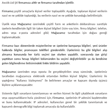
Avcılık Ltd Şti
firmamıza aittir ve firmamız tarafından işletilir.
ksesuarları
e, Tabure
Firmamız,
çeşitli amaçlarla kişisel veriler toplayabilir. Aşağıda, toplanan kişisel verilerin
nasıl ve ne şekilde toplandığı, bu verilerin nasıl ve ne şekilde korunduğu belirtilmiştir.
a Mermisi
Üyelik veya
Mağazamız
üzerindeki çeşitli form ve anketlerin doldurulması suretiyle
üyelerin kendileriyle ilgili bir takım kişisel bilgileri (isim-soy isim, firma bilgileri, telefon,
ermisi
rları
adres veya e-posta adresleri gibi)
Mağazamız
tarafından işin doğası gereği
toplanmaktadır.
uk
Firmamız bazı dönemlerde müşterilerine ve üyelerine kampanya bilgileri, yeni ürünler
hakkında bilgiler, promosyon teklifleri gönderebilir. Üyelerimiz bu gibi bilgileri alıp
almama konusunda her türlü seçimi üye olurken yapabilir, sonrasında üye girişi
yaptıktan sonra hesap bilgileri bölümünden bu seçimi değiştirilebilir ya da kendisine
gelen bilgilendirme iletisimindeki linkle bildirim yapabilir.
Mağazamız
üzerinden veya eposta ile gerçekleştirilen onay sürecinde, üyelerimiz
tarafından mağazamıza elektronik ortamdan iletilen kişisel bilgiler, Üyelerimiz ile
a
uk
yaptığımız "Kullanıcı Sözleşmesi" ile belirlenen amaçlar ve kapsam dışında üçüncü
kişilere açıklanmayacaktır.
calar
Sistemle ilgili sorunların tanımlanması ve verilen hizmet ile ilgili çıkabilecek sorunların
veya uyuşmazlıkların hızla çözülmesi için,
Firmamız
, üyelerinin IP adresini kaydetmekte
ve bunu kullanmaktadır. IP adresleri, kullanıcıları genel bir şekilde tanımlamak ve
kapsamlı demografik bilgi toplamak amacıyla da kullanılabilir.