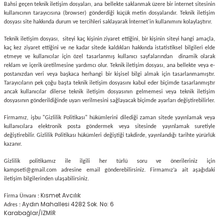
Bahsi geçen teknik iletişim dosyaları, ana bellekte saklanmak üzere bir internet sitesinin
kullanıcının tarayıcısına (browser) gönderdiği küçük metin dosyalarıdır. Teknik iletişim
dosyası site hakkında durum ve tercihleri saklayarak İnternet'in kullanımını kolaylaştırır.
Teknik iletişim dosyası, siteyi kaç kişinin ziyaret ettiğini, bir kişinin siteyi hangi amaçla,
kaç kez ziyaret ettiğini ve ne kadar sitede kaldıkları hakkında istatistiksel bilgileri elde
etmeye ve kullanıcılar için özel tasarlanmış kullanıcı sayfalarından dinamik olarak
reklam ve içerik üretilmesine yardımcı olur. Teknik iletişim dosyası, ana bellekte veya e-
postanızdan veri veya başkaca herhangi bir kişisel bilgi almak için tasarlanmamıştır.
Tarayıcıların pek çoğu başta teknik iletişim dosyasını kabul eder biçimde tasarlanmıştır
ancak kullanıcılar dilerse teknik iletişim dosyasının gelmemesi veya teknik iletişim
dosyasının gönderildiğinde uyarı verilmesini sağlayacak biçimde ayarları değiştirebilirler.
Firmamız, işbu "Gizlilik Politikası" hükümlerini dilediği zaman sitede yayınlamak veya
kullanıcılara elektronik posta göndermek veya sitesinde yayınlamak suretiyle
değiştirebilir. Gizlilik Politikası hükümleri değiştiği takdirde, yayınlandığı tarihte yürürlük
kazanır.
Gizlilik politikamız ile ilgili her türlü soru ve önerileriniz için
kampseti@gmail.com
adresine email gönderebilirsiniz. Firmamız’a ait aşağıdaki
iletişim bilgilerinden ulaşabilirsiniz.
Kısmet Avcılık
Firma Ünvanı :
Aydın Mahallesi 4282 Sok. No: 6
Adres :
Karabağlar/İZMİR