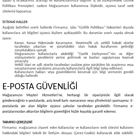
yapan iş ortaklarımız aracılığı ile kullanıcılarımıza dağıtılır. İş bu sözleşmedeki Gizlilik
Politikası Prensipleri, sadece Mağazamızın kullanımına ilişkindir, üçüncü taraf web
sitelerini kapsamaz.
İSTİSNAİ HALLER
Aşağıda belirtilen sınırlı hallerde Firmamız, işbu "Gizlilik Politikası" hükümleri dışında
kullanıcılara ait bilgileri üçüncü kişilere açıklayabilir. Bu durumlar sınırlı sayıda olmak
üzere;
Kanun, Kanun Hükmünde Kararname, Yönetmelik v.b. yetkili hukuki otorite
tarafından çıkarılan ve yürürlülükte olan hukuk kurallarının getirdiği
zorunluluklara uymak;
Mağazamızın
kullanıcılarla akdettiği "Üyelik Sözleşmesi"'nin ve diğer
sözleşmelerin gereklerini yerine getirmek ve bunları uygulamaya koymak
amacıyla;
Yetkili idari ve adli otorite tarafından usulüne göre yürütülen bir araştırma veya
soruşturmanın yürütümü amacıyla kullanıcılarla ilgili bilgi talep edilmesi;
Kullanıcıların hakları veya güvenliklerini korumak için bilgi vermenin gerekli
olduğu hallerdir.
E-POSTA GÜVENLİĞİ
Mağazamızın Müşteri Hizmetleri’ne, herhangi bir siparişinizle ilgili olarak
göndereceğiniz e-postalarda, asla kredi kartı numaranızı veya şifrelerinizi yazmayınız. E-
postalarda yer alan bilgiler üçüncü şahıslar tarafından görülebilir. Firmamız e-
postalarınızdan aktarılan bilgilerin güvenliğini hiçbir koşulda garanti edemez.
TARAYICI ÇEREZLERİ
Firmamız, mağazamızı ziyaret eden kullanıcılar ve kullanıcıların web sitesini kullanımı
hakkındaki bilgileri teknik bir iletişim dosyası (Çerez-Cookie) kullanarak elde edebilir.