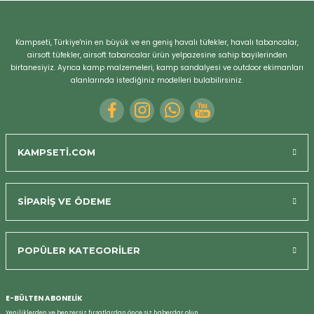
Kampseti, Türkiye'nin en büyük ve en geniş havalı tüfekler, havalı tabancalar,
airsoft tüfekler, airsoft tabancalar ürün yelpazesine sahip bayilerinden
birtanesiyiz. Ayrıca kamp malzemeleri, kamp sandalyesi ve outdoor ekimanları
alanlarında istediğiniz modelleri bulabilirsiniz.
Bizi Arayın
KAMPSETİ.COM
SİPARİŞ VE ÖDEME
POPÜLER KATEGORİLER
E-BÜLTEN ABONELİK
Yeniliklerden ve benzersiz fırsatlardan önce siz haberdar olun.