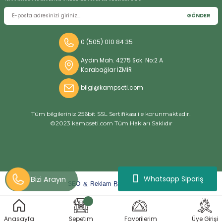
GÖNDER
0 (505) 010 84 35
Aydın Mah. 4275 Sok. No:2 A
Karabağlar İZMİR
bilgi@kampseti.com
Tüm bilgileriniz 256bit SSL Sertifikası ile korunmaktadır.
©2023 kampseti.com Tüm Hakları Saklıdır
Whatsapp Sipariş
arat
ify
&
By
SEO
Reklam
ideasoft
e-
Anasayfa
Sepetim
Favorilerim
Üye Girişi