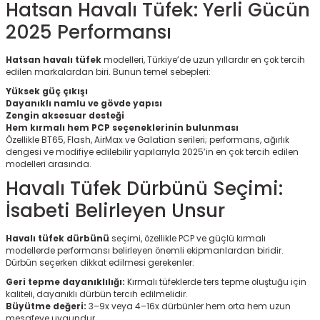
Hatsan Havalı Tüfek: Yerli Gücün
2025 Performansı
Hatsan havalı tüfek
modelleri, Türkiye’de uzun yıllardır en çok tercih
edilen markalardan biri. Bunun temel sebepleri:
Yüksek güç çıkışı
Dayanıklı namlu ve gövde yapısı
Zengin aksesuar desteği
Hem kırmalı hem PCP seçeneklerinin bulunması
Özellikle BT65, Flash, AirMax ve Galatian serileri; performans, ağırlık
dengesi ve modifiye edilebilir yapılarıyla 2025’in en çok tercih edilen
modelleri arasında.
Havalı Tüfek Dürbünü Seçimi:
İsabeti Belirleyen Unsur
Havalı tüfek dürbünü
seçimi, özellikle PCP ve güçlü kırmalı
modellerde performansı belirleyen önemli ekipmanlardan biridir.
Dürbün seçerken dikkat edilmesi gerekenler:
Geri tepme dayanıklılığı:
Kırmalı tüfeklerde ters tepme oluştuğu için
kaliteli, dayanıklı dürbün tercih edilmelidir.
Büyütme değeri:
3–9x veya 4–16x dürbünler hem orta hem uzun
mesafeye uygundur.