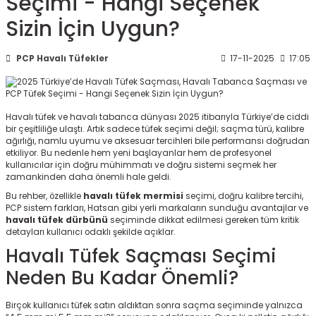
Seçimi - Hangi Seçenek
ksesuarları
e, Tabure
Sizin İçin Uygun?
a Mermisi
PCP Havalı Tüfekler
17-11-2025
17:05
ermisi
rları
Havalı tüfek ve havalı tabanca dünyası 2025 itibarıyla Türkiye’de ciddi
uk
bir çeşitliliğe ulaştı. Artık sadece tüfek seçimi değil; saçma türü, kalibre
ağırlığı, namlu uyumu ve aksesuar tercihleri bile performansı doğrudan
etkiliyor. Bu nedenle hem yeni başlayanlar hem de profesyonel
kullanıcılar için doğru mühimmatı ve doğru sistemi seçmek her
zamankinden daha önemli hale geldi.
Bu rehber, özellikle
havalı tüfek mermisi
seçimi, doğru kalibre tercihi,
PCP sistem farkları, Hatsan gibi yerli markaların sunduğu avantajlar ve
havalı tüfek dürbünü
seçiminde dikkat edilmesi gereken tüm kritik
a
uk
detayları kullanıcı odaklı şekilde açıklar.
Havalı Tüfek Saçması Seçimi
calar
Neden Bu Kadar Önemli?
Birçok kullanıcı tüfek satın aldıktan sonra saçma seçiminde yalnızca