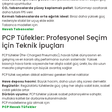
çıkışına uyumludur.
CO₂ tabancalarda yüzey kaplamalı pellet:
Sürtünmeyi azaltarak
daha tutarlı FPS verir.
Kırmalı tabancalarda orta ağırlık ideal:
Biraz daha yüksek güç
nedeniyle stabil bir uçuş elde edilir.
Tabanca modelleri için:
Havalı Tabancalar
PCP Tüfekler: Profesyonel Seçim
İçin Teknik İpuçları
PCP tüfekler (Pre-Charged Pneumatic), havalı tüfek dünyasının en
gelişmiş ve en kararlı atış performansı sunan sistemidir. Yüksek
basınçlı hava tankı sayesinde her atışta sabit güç üretir, bu da uzun
mesafe çalışmaları için büyük avantaj sağlar.
PCP tüfek seçerken dikkat edilmesi gereken temel noktalar:
Hava deposu hacmi:
Büyük hacim, daha uzun atış süresi demektir.
Regülatör:
Regülatörlü tüfeklerde güç çıkışı her atışta sabit kalır, isabet
ciddi şekilde artar.
Dürbün uyumu:
PCP tüfekler yüksek isabet potansiyeline sahiptir;
mutlaka kaliteli bir dürbünle kullanılmalıdır.
PCP modellerine göz atmak için:
PCP Havalı Tüfekler