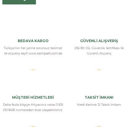
BEDAVA KARGO
GÜVENLİ ALIŞVERİŞ
Türkiye’nin her yerine sorunsuz teslimat
256 Bit SSL Güvenlik Sertifikası İle
ile alışveriş keyfi www.kampseti.com’da
Güvenli Alışveriş
MÜŞTERİ HİZMETLERİ
TAKSİT İMKANI
Daha fazla bilgiye ihtiyacınız varsa 0 505
Kredi Kartına 12 Taksit İmkanı
010 8435 numaradan bize ulaşabilirsiniz.