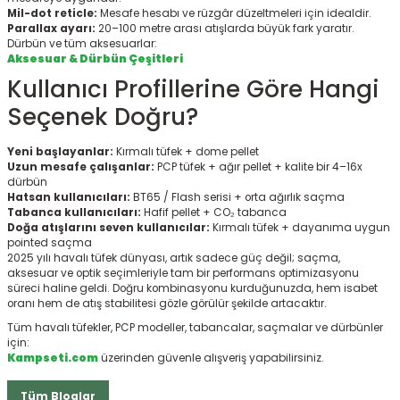
Mil-dot reticle:
Mesafe hesabı ve rüzgâr düzeltmeleri için idealdir.
Parallax ayarı:
20–100 metre arası atışlarda büyük fark yaratır.
Dürbün ve tüm aksesuarlar:
Aksesuar & Dürbün Çeşitleri
Kullanıcı Profillerine Göre Hangi
Seçenek Doğru?
Yeni başlayanlar:
Kırmalı tüfek + dome pellet
Uzun mesafe çalışanlar:
PCP tüfek + ağır pellet + kalite bir 4–16x
dürbün
Hatsan kullanıcıları:
BT65 / Flash serisi + orta ağırlık saçma
Tabanca kullanıcıları:
Hafif pellet + CO₂ tabanca
Doğa atışlarını seven kullanıcılar:
Kırmalı tüfek + dayanıma uygun
pointed saçma
2025 yılı havalı tüfek dünyası, artık sadece güç değil; saçma,
aksesuar ve optik seçimleriyle tam bir performans optimizasyonu
süreci haline geldi. Doğru kombinasyonu kurduğunuzda, hem isabet
oranı hem de atış stabilitesi gözle görülür şekilde artacaktır.
Tüm havalı tüfekler, PCP modeller, tabancalar, saçmalar ve dürbünler
için:
Kampseti.com
üzerinden güvenle alışveriş yapabilirsiniz.
Tüm Bloglar