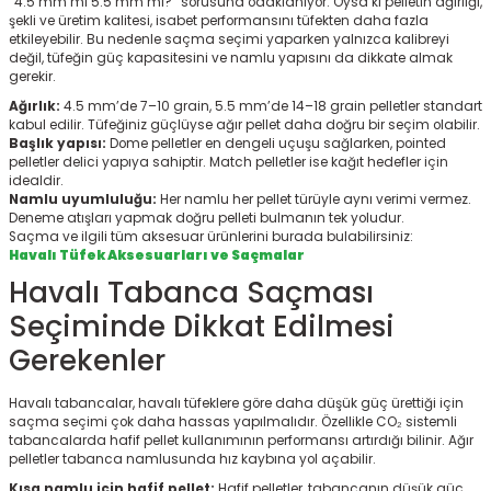
“4.5 mm mi 5.5 mm mi?” sorusuna odaklanıyor. Oysa ki pelletin ağırlığı,
r
şekli ve üretim kalitesi, isabet performansını tüfekten daha fazla
etkileyebilir. Bu nedenle saçma seçimi yaparken yalnızca kalibreyi
değil, tüfeğin güç kapasitesini ve namlu yapısını da dikkate almak
gerekir.
Ağırlık:
4.5 mm’de 7–10 grain, 5.5 mm’de 14–18 grain pelletler standart
kabul edilir. Tüfeğiniz güçlüyse ağır pellet daha doğru bir seçim olabilir.
Başlık yapısı:
Dome pelletler en dengeli uçuşu sağlarken, pointed
pelletler delici yapıya sahiptir. Match pelletler ise kağıt hedefler için
idealdir.
Namlu uyumluluğu:
Her namlu her pellet türüyle aynı verimi vermez.
Deneme atışları yapmak doğru pelleti bulmanın tek yoludur.
Saçma ve ilgili tüm aksesuar ürünlerini burada bulabilirsiniz:
Havalı Tüfek Aksesuarları ve Saçmalar
Havalı Tabanca Saçması
Seçiminde Dikkat Edilmesi
Gerekenler
Havalı tabancalar, havalı tüfeklere göre daha düşük güç ürettiği için
saçma seçimi çok daha hassas yapılmalıdır. Özellikle CO₂ sistemli
tabancalarda hafif pellet kullanımının performansı artırdığı bilinir. Ağır
pelletler tabanca namlusunda hız kaybına yol açabilir.
Kısa namlu için hafif pellet:
Hafif pelletler, tabancanın düşük güç