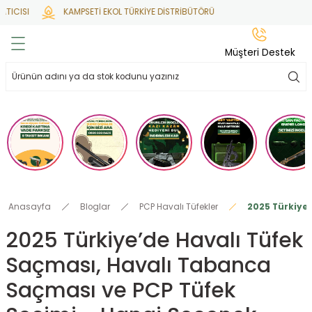
ICISI
KAMPSETİ EKOL TÜRKİYE DİSTRİBÜTÖRÜ
Geri Dön
Geri Dön
Geri Dön
Geri Dön
Geri Dön
Müşteri Destek
lar
hlar
irsoft
tdoor
ak
 Gas
alar
alar
/ BBs
çaklar
ekler
i
Tüfekler
rı
esuarları
Anasayfa
Bloglar
PCP Havalı Tüfekler
2025 Türkiye’
bancalar
ksesuarı
i
ları
letleri
2025 Türkiye’de Havalı Tüfek
Saçması, Havalı Tabanca
ekler
lar
a
Saçması ve PCP Tüfek
ekler
 Temizlik
abılar