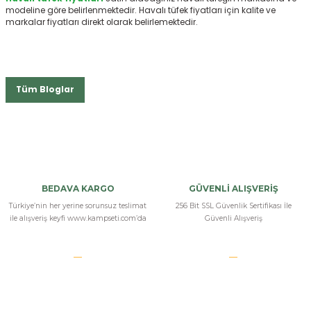
modeline göre belirlenmektedir. Havalı tüfek fiyatları için kalite ve
markalar fiyatları direkt olarak belirlemektedir.
Tüm Bloglar
BEDAVA KARGO
GÜVENLİ ALIŞVERİŞ
Türkiye’nin her yerine sorunsuz teslimat
256 Bit SSL Güvenlik Sertifikası İle
ile alışveriş keyfi www.kampseti.com’da
Güvenli Alışveriş