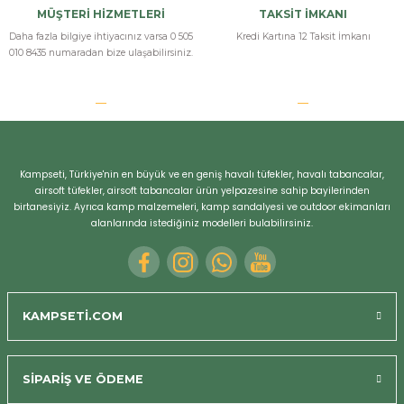
MÜŞTERİ HİZMETLERİ
TAKSİT İMKANI
Daha fazla bilgiye ihtiyacınız varsa 0 505
Kredi Kartına 12 Taksit İmkanı
010 8435 numaradan bize ulaşabilirsiniz.
Kampseti, Türkiye'nin en büyük ve en geniş havalı tüfekler, havalı tabancalar,
airsoft tüfekler, airsoft tabancalar ürün yelpazesine sahip bayilerinden
birtanesiyiz. Ayrıca kamp malzemeleri, kamp sandalyesi ve outdoor ekimanları
alanlarında istediğiniz modelleri bulabilirsiniz.
KAMPSETİ.COM
SİPARİŞ VE ÖDEME