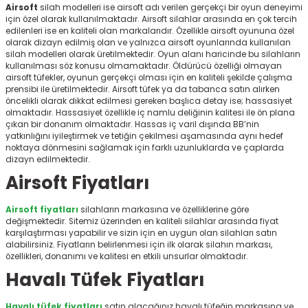
Airsoft
silah modelleri ise airsoft adı verilen gerçekçi bir oyun deneyimi
r
için özel olarak kullanılmaktadır. Airsoft silahlar arasında en çok tercih
edilenleri ise en kaliteli olan markalarıdır. Özellikle airsoft oyununa özel
olarak dizayn edilmiş olan ve yalnızca airsoft oyunlarında kullanılan
silah modelleri olarak üretilmektedir. Oyun alanı haricinde bu silahların
kullanılması söz konusu olmamaktadır. Öldürücü özelliği olmayan
airsoft tüfekler, oyunun gerçekçi olması için en kaliteli şekilde çalışma
prensibi ile üretilmektedir. Airsoft tüfek ya da tabanca satın alırken
öncelikli olarak dikkat edilmesi gereken başlıca detay ise; hassasiyet
olmaktadır. Hassasiyet özellikle iç namlu deliğinin kalitesi ile ön plana
çıkan bir donanım olmaktadır. Hassas iç varil dışında BB’nin
yatkınlığını iyileştirmek ve tetiğin çekilmesi aşamasında aynı hedef
noktaya dönmesini sağlamak için farklı uzunluklarda ve çaplarda
dizayn edilmektedir.
Airsoft Fiyatları
Airsoft fiyatları
silahların markasına ve özelliklerine göre
değişmektedir. Sitemiz üzerinden en kaliteli silahlar arasında fiyat
karşılaştırması yapabilir ve sizin için en uygun olan silahları satın
alabilirsiniz. Fiyatların belirlenmesi için ilk olarak silahın markası,
özellikleri, donanımı ve kalitesi en etkili unsurlar olmaktadır.
Havalı Tüfek Fiyatları
Havalı tüfek fiyatları
satın alacağınız havalı tüfeğin markasına ve