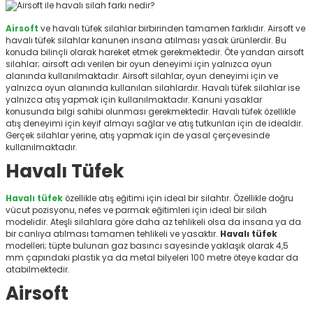
ksesuarları
e, Tabure
Airsoft
ve havalı tüfek silahlar birbirinden tamamen farklıdır. Airsoft ve
havalı tüfek silahlar kanunen insana atılması yasak ürünlerdir. Bu
a Mermisi
konuda bilinçli olarak hareket etmek gerekmektedir. Öte yandan airsoft
silahlar; airsoft adı verilen bir oyun deneyimi için yalnızca oyun
alanında kullanılmaktadır. Airsoft silahlar, oyun deneyimi için ve
ermisi
rları
yalnızca oyun alanında kullanılan silahlardır. Havalı tüfek silahlar ise
yalnızca atış yapmak için kullanılmaktadır. Kanuni yasaklar
konusunda bilgi sahibi olunması gerekmektedir. Havalı tüfek özellikle
uk
atış deneyimi için keyif almayı sağlar ve atış tutkunları için de idealdir.
Gerçek silahlar yerine, atış yapmak için de yasal çerçevesinde
kullanılmaktadır.
Havalı Tüfek
Havalı tüfek
özellikle atış eğitimi için ideal bir silahtır. Özellikle doğru
vücut pozisyonu, nefes ve parmak eğitimleri için ideal bir silah
a
uk
modelidir. Ateşli silahlara göre daha az tehlikeli olsa da insana ya da
bir canlıya atılması tamamen tehlikeli ve yasaktır.
Havalı tüfek
modelleri; tüpte bulunan gaz basıncı sayesinde yaklaşık olarak 4,5
calar
mm çapındaki plastik ya da metal bilyeleri 100 metre öteye kadar da
atabilmektedir.
Airsoft