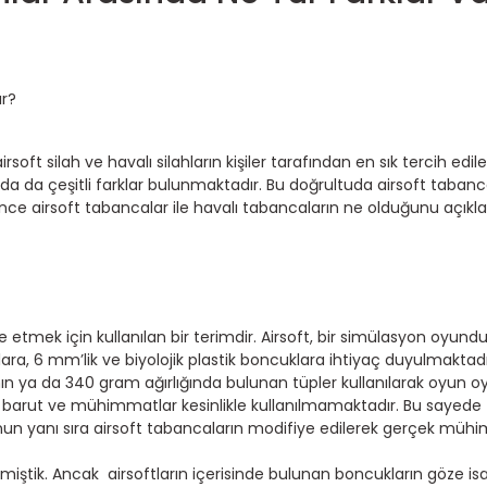
irsoft silah ve havalı silahların kişiler tarafından en sık tercih edil
 da çeşitli farklar bulunmaktadır. Bu doğrultuda airsoft tabancal
en önce airsoft tabancalar ile havalı tabancaların ne olduğunu aç
etmek için kullanılan bir terimdir. Airsoft, bir simülasyon oyund
ra, 6 mm’lik ve biyolojik plastik boncuklara ihtiyaç duyulmaktadı
avanın ya da 340 gram ağırlığında bulunan tüpler kullanılarak oyun 
ek barut ve mühimmatlar kesinlikle kullanılmamaktadır. Bu sayede
n yanı sıra airsoft tabancaların modifiye edilerek gerçek mühi
e etmiştik. Ancak airsoftların içerisinde bulunan boncukların göze