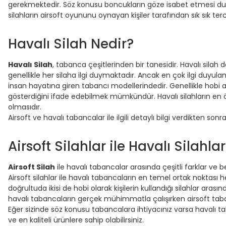
gerekmektedir. Söz konusu boncukların göze isabet etmesi dur
silahların airsoft oyununu oynayan kişiler tarafından sık sık t
Havalı Silah Nedir?
Havalı Silah
, tabanca çeşitlerinden bir tanesidir. Havalı silah de
genellikle her silaha ilgi duymaktadır. Ancak en çok ilgi duyulan
insan hayatına giren tabancı modellerindedir. Genellikle hobi a
gösterdiğini ifade edebilmek mümkündür. Havalı silahların en ö
olmasıdır.
Airsoft ve havalı tabancalar ile ilgili detaylı bilgi verdikten sonr
Airsoft Silahlar ile Havalı Silahla
Airsoft Silah
ile havalı tabancalar arasında çeşitli farklar ve be
Airsoft silahlar ile havalı tabancaların en temel ortak noktası
doğrultuda ikisi de hobi olarak kişilerin kullandığı silahlar aras
havalı tabancaların gerçek mühimmatla çalışırken airsoft tabanc
Eğer sizinde söz konusu tabancalara ihtiyacınız varsa havalı
ve en kaliteli ürünlere sahip olabilirsiniz.