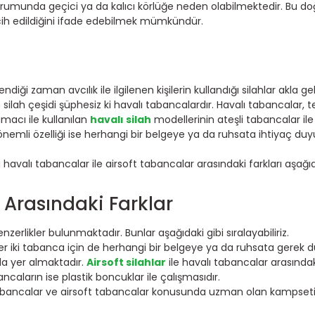
umunda geçici ya da kalıcı körlüğe neden olabilmektedir. Bu doğ
ercih edildiğini ifade edebilmek mümkündür.
ndiği zaman avcılık ile ilgilenen kişilerin kullandığı silahlar akla g
 silah çeşidi şüphesiz ki havalı tabancalardır. Havalı tabancalar, te
macı ile kullanılan
havalı silah
modellerinin ateşli tabancalar ile 
nemli özelliği ise herhangi bir belgeye ya da ruhsata ihtiyaç duy
a havalı tabancalar ile airsoft tabancalar arasındaki farkları aşağıda
r Arasındaki Farklar
nzerlikler bulunmaktadır. Bunlar aşağıdaki gibi sıralayabiliriz.
 her iki tabanca için de herhangi bir belgeye ya da ruhsata gerek
ında yer almaktadır.
Airsoft silahlar
ile havalı tabancalar arasındak
aların ise plastik boncuklar ile çalışmasıdır.
 tabancalar ve airsoft tabancalar konusunda uzman olan kampseti.