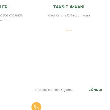
LERİ
TAKSİT İMKANI
a 0 505 010 8435
Kredi Kartına 12 Taksit İmkanı
siniz.
E-BÜLTEN ABONELİK
LER
Yeniliklerden ve benzersiz fırsatlardan önce siz haberdar
olun.
r
GÖNDER
alar
er
0 (505) 010 84 35