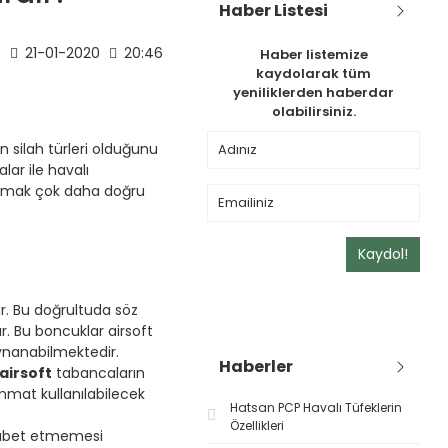
Haber Listesi
21-01-2020
20:46
Haber listemize
kaydolarak tüm
yeniliklerden haberdar
olabilirsiniz.
en silah türleri olduğunu
ar ile havalı
ıklamak çok daha doğru
Kaydol!
ur. Bu doğrultuda söz
r. Bu boncuklar airsoft
oynanabilmektedir.
Haberler
airsoft
tabancaların
mmat kullanılabilecek
Hatsan PCP Havalı Tüfeklerin
Özellikleri
 isabet etmemesi