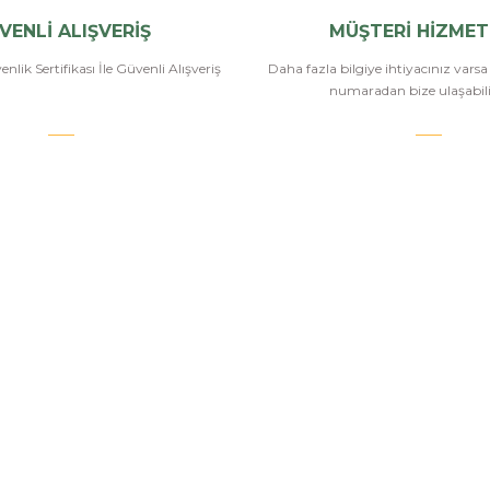
VENLİ ALIŞVERİŞ
MÜŞTERİ HİZMET
nlik Sertifikası İle Güvenli Alışveriş
Daha fazla bilgiye ihtiyacınız vars
numaradan bize ulaşabilir
.COM
SİPARİŞ VE ÖDEME
POPÜLER
KATEGORİ
Banka Bilgileri
Havalı Tüfekle
Hesabım
Havalı Tabanc
Havale Bildirim Formu
Airsoft Tüfekl
u
Sipariş Takip