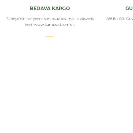
BEDAVA KARGO
GÜ
Türkiye’nin her yerine sorunsuz teslimat ile alışveriş
256 Bit SSL Güve
keyfi www.kampseti.com’da
KAMPSETİ
Bizi Arayın
Kampseti, Türkiye'nin en büyük ve en geniş havalı
tüfekler, havalı tabancalar, airsoft tüfekler, airsoft
İletişim
tabancalar ürün yelpazesine sahip bayilerinden
Hakkımızda
birtanesiyiz. Ayrıca kamp malzemeleri, kamp
sandalyesi ve outdoor ekimanları alanlarında
Üye Girişi
istediğiniz modelleri bulabilirsiniz.
İletişim Form