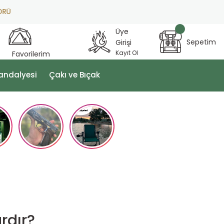
Üye
Sepetim
Girişi
Kayıt Ol
Favorilerim
andalyesi
Çakı ve Bıçak
rdır?