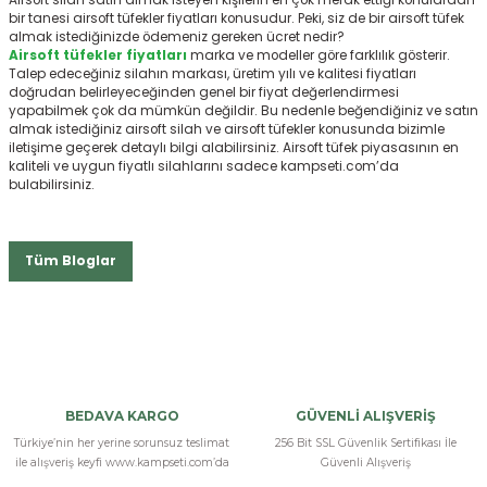
Airsoft silah satın almak isteyen kişilerin en çok merak ettiği konulardan
bir tanesi airsoft tüfekler fiyatları konusudur. Peki, siz de bir airsoft tüfek
almak istediğinizde ödemeniz gereken ücret nedir?
Airsoft tüfekler fiyatları
marka ve modeller göre farklılık gösterir.
Talep edeceğiniz silahın markası, üretim yılı ve kalitesi fiyatları
doğrudan belirleyeceğinden genel bir fiyat değerlendirmesi
yapabilmek çok da mümkün değildir. Bu nedenle beğendiğiniz ve satın
almak istediğiniz airsoft silah ve airsoft tüfekler konusunda bizimle
iletişime geçerek detaylı bilgi alabilirsiniz. Airsoft tüfek piyasasının en
kaliteli ve uygun fiyatlı silahlarını sadece kampseti.com’da
bulabilirsiniz.
Tüm Bloglar
BEDAVA KARGO
GÜVENLİ ALIŞVERİŞ
Türkiye’nin her yerine sorunsuz teslimat
256 Bit SSL Güvenlik Sertifikası İle
ile alışveriş keyfi www.kampseti.com’da
Güvenli Alışveriş