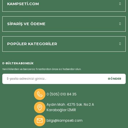
KAMPSETİ.COM
SİPARİŞ VE ÖDEME
Bizi Arayın
POPÜLER KATEGORİLER
E-BÜLTEN ABONELİK
Yeniliklerden ve benzersiz fırsatlardan önce siz haberdar olun.
GÖNDER
0 (505) 010 84 35
Aydın Mah. 4275 Sok. No:2 A
Karabağlar İZMİR
bilgi@kampseti.com