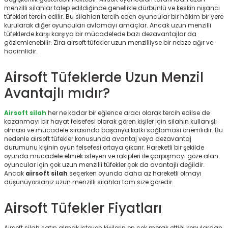
r
menzilli silahlar talep edildiğinde genellikle dürbünlü ve keskin nişancı
tüfekleri tercih edilir. Bu silahları tercih eden oyuncular bir hâkim bir yere
kurularak diğer oyuncuları avlamayı amaçlar. Ancak uzun menzilli
tüfeklerde karşı karşıya bir mücadelede bazı dezavantajlar da
gözlemlenebilir. Zira airsoft tüfekler uzun menzilliyse bir nebze ağır ve
hacimlidir.
Airsoft Tüfeklerde Uzun Menzil
Avantajlı mıdır?
Airsoft silah
her ne kadar bir eğlence aracı olarak tercih edilse de
kazanmayı bir hayat felsefesi olarak gören kişiler için silahın kullanışlı
olması ve mücadele sırasında başarıya katkı sağlaması önemlidir. Bu
nedenle airsoft tüfekler konusunda avantaj veya dezavantaj
durumunu kişinin oyun felsefesi ortaya çıkarır. Hareketli bir şekilde
oyunda mücadele etmek isteyen ve rakipleri ile çarpışmayı göze alan
oyuncular için çok uzun menzilli tüfekler çok da avantajlı değildir.
Ancak
airsoft silah
seçerken oyunda daha az hareketli olmayı
düşünüyorsanız uzun menzilli silahlar tam size göredir.
Airsoft Tüfekler Fiyatları