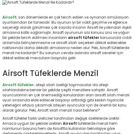
ksesuarları
e, Tabure
Airsoft
; son dönemlerde en çok tercih edilen ve oynanan simülasyon
a Mermisi
oyunlarından bir tanesidir. Bu oyunun iyi bir vakit geçirme ve eğlence
seçeneği olarak görülmesi çok sayıda insanın Airsoft ile yakından ilişkili
olmasına katkı sağlamıştır. Airsoft oyununun söz konusu ünü ve yoğun
ermisi
rları
bir şekilde tercih edilmesi insanların
airsoft tüfekler
konusunda ciddi
anlamda bilinçlenmesine ve airsoft silah seçerken dikkat edilecekler
noktasında daha dikkatli olmalarına neden olur. Peki, Airsoft tüfeklerde
uk
menzil ne kadardır? Bu sorunun cevabı aslında airsoft severler için
dikkat edilecek mevzuların başında gelir.
Airsoft Tüfeklerde Menzil
Airsoft tüfekler
; ateşli silah özelliği taşımasalar da ateşli
silahlardakine benzer bir şekilde çeşitli menzillere sahiptir. Airsoft
a
uk
oyuncularının en çok önemsediği konulardan olan airsoft silah menzili
oyun sırasında elde edilecek başarıyı arttırdığı gibi keskin nişancılık
yeteneğini ortaya çıkarmak isteyen oyuncular için de önemli bir konu
calar
olarak görülür. Peki, Airsoft silah menzili nasıl belirlenir?
Airsoft tüfekler farklı üreticiler tarafından değişik özelliklerde üretilir.
Amaca uygun bir şekilde üretilen
Airsoft
tüfeklerde menzil hem
namlunun boyuna hem de Airsoftta kullanılan teknolojiye göre
değişkenlik gösterebilmektedir. Airsoft oyuncuları tarafından uzun