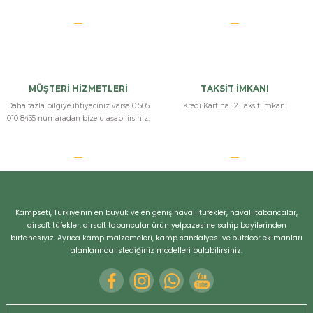
MÜŞTERİ HİZMETLERİ
TAKSİT İMKANI
Daha fazla bilgiye ihtiyacınız varsa 0 505
Kredi Kartına 12 Taksit İmkanı
010 8435 numaradan bize ulaşabilirsiniz.
Kampseti, Türkiye'nin en büyük ve en geniş havalı tüfekler, havalı tabancalar,
airsoft tüfekler, airsoft tabancalar ürün yelpazesine sahip bayilerinden
birtanesiyiz. Ayrıca kamp malzemeleri, kamp sandalyesi ve outdoor ekimanları
alanlarında istediğiniz modelleri bulabilirsiniz.