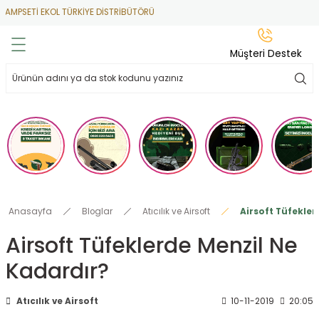
MPSETİ EKOL TÜRKİYE DİSTRİBÜTÖRÜ
Geri Dön
Geri Dön
Geri Dön
Geri Dön
Geri Dön
Müşteri Destek
lar
hlar
irsoft
tdoor
ak
 Gas
alar
alar
/ BBs
çaklar
ekler
i
Tüfekler
rı
esuarları
Anasayfa
Bloglar
Atıcılık ve Airsoft
Airsoft Tüfekler
bancalar
ksesuarı
i
ları
letleri
Airsoft Tüfeklerde Menzil Ne
Kadardır?
ekler
Aleti
a
ekler
lar
 Temizlik
abılar
Atıcılık ve Airsoft
10-11-2019
20:05