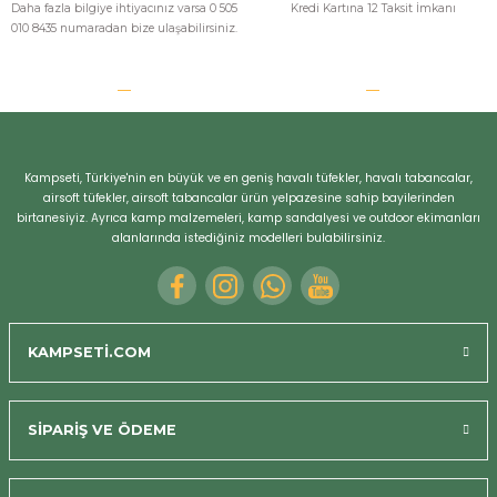
Daha fazla bilgiye ihtiyacınız varsa 0 505
Kredi Kartına 12 Taksit İmkanı
010 8435 numaradan bize ulaşabilirsiniz.
Kampseti, Türkiye'nin en büyük ve en geniş havalı tüfekler, havalı tabancalar,
airsoft tüfekler, airsoft tabancalar ürün yelpazesine sahip bayilerinden
birtanesiyiz. Ayrıca kamp malzemeleri, kamp sandalyesi ve outdoor ekimanları
alanlarında istediğiniz modelleri bulabilirsiniz.
KAMPSETİ.COM
SİPARİŞ VE ÖDEME