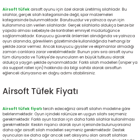
r
Airsoft tüfek
airsoft oyunu için özel olarak üretilmiş silahladır. Bu
silahlar, gerçek silah kategorisinde değil, spor malzemeleri
kategorisinde bulunmaktadır. Barutsuzdur ve yalnızca oyun için
kullanımına izin verilen silahlardır. Gerçek silahlarla oldukça benze bir
yapıda olması sebebiyle de kontrolleri emniyet müdürlüğünce
sağlanmaktadır. Koruyucu güvenlik önlemleri alındığında ve yalnızca
oyun alanında, görevlilerin gözetiminde kullanıldığında herhangi br
şekilde zarar vermez. Ancak koruyucu giysiler ve ekipmanlar olmadığı
zaman canlılara zarar verebilmektedir. Bunun yanı sıra airsoft oyunu
tüm dünyada ve Türkiye'de oyuncuların en büyük tutkusu olarak
oldukça yaygın şekilde oynanmaktadır. Farklı silah modelleri (sniper ya
da support rolleri için) hakkında da bilgi sahibi olarak airsoftun
eğlenceli dünyasına en doğru adımı atabilirsiniz.
Airsoft Tüfek Fiyatı
Airsoft tüfek fiyatı
tercih edeceğiniz airsoft silahın modeline göre
belirlenmektedir. Oyun içindeki rolünüze en uygun silahı seçmeniz
gerekmektedir. Farklı oyun tarzları için daha farklı silahlar kullanılması
gerekmektedir. Keskin nişancı olarak oyun içerisinde bulunuyorsanız
daha ağır airsoft silah modelleri seçmeniz gerekmektedir. Destek
oyuncuları ise daha ağır ancak sert aksiyonu olan airsoft silahları