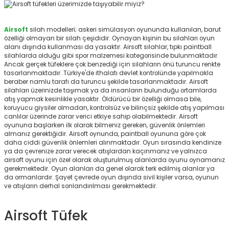
ksesuarları
e, Tabure
Airsoft
silah modelleri; askeri simülasyon oyununda kullanılan, barut
a Mermisi
özelliği olmayan bir silah çeşididir. Oynayan kişinin bu silahları oyun
alanı dışında kullanması da yasaktır. Airsoft silahlar, tıpkı paintball
silahlarda olduğu gibi spor malzemesi kategorisinde bulunmaktadır.
ermisi
rları
Ancak gerçek tüfeklere çok benzediği için silahların önü turuncu renkte
tasarlanmaktadır. Türkiye'de ithalatı devlet kontrolünde yapılmakla
beraber namlu tarafı da turuncu şekilde tasarlanmaktadır. Airsoft
uk
silahları üzerinizde taşımak ya da insanların bulunduğu ortamlarda
atış yapmak kesinlikle yasaktır. Öldürücü bir özelliği olmasa bile,
koruyucu giysiler olmadan, kontrolsüz ve bilinçsiz şekilde atış yapılması
canlılar üzerinde zarar verici etkiye sahip olabilmektedir. Airsoft
oyununa başlarken ilk olarak bilmeniz gereken, güvenlik önlemleri
almanız gerektiğidir. Airsoft oynunda, paintball oyununa göre çok
daha ciddi güvenlik önlemleri alınmaktadır. Oyun sırasında kendinize
ya da çevrenize zarar verecek atışlardan kaçınmanız ve yalnızca
airsoft oyunu için özel olarak oluşturulmuş alanlarda oyunu oynamanız
a
uk
gerekmektedir. Oyun alanları da genel olarak terk edilmiş alanlar ya
da ormanlardır. Şayet çevrede oyun dışında sivil kişiler varsa, oyunun
ve atışların derhal sonlandırılması gerekmektedir.
calar
Airsoft Tüfek