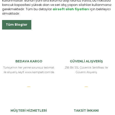
kullanmalıdır. Bunun yanı sıra koruma atışı rolünüz varsa, bu noktada
boncuk kapasitesi yüksek olan ve seri atış yapan silahları kullanmanız
gerekmektedir. Tüm bu detaylar
airsoft silah fiyatları
için belirleyici
olmaktadır.
Tüm Bloglar
BEDAVA KARGO
GÜVENLİ ALIŞVERİŞ
Türkiye’nin her yerine sorunsuz teslimat
256 Bit SSL Güvenlik Sertifikası İle
ile alışveriş keyfi www.kampseti.com’da
Güvenli Alışveriş
MÜŞTERİ HİZMETLERİ
TAKSİT İMKANI