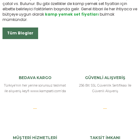
çatal vs. Bulunur. Bu gibi özellikler de kamp yemek set fiyatları
için
elbette belirleyici faktörlerin başında gelir. Genel itibari ile her ihtiyaca ve
bütçeye uygun olarak
kamp yemek set fiyatları
bulmak
mümkündür.
Tüm Bloglar
BEDAVA KARGO
GÜVENLİ ALIŞVERİŞ
Türkiye’nin her yerine sorunsuz teslimat
256 Bit SSL Güvenlik Sertifikası İle
ile alışveriş keyfi www.kampseti.com’da
Güvenli Alışveriş
MÜŞTERİ HİZMETLERİ
TAKSİT İMKANI