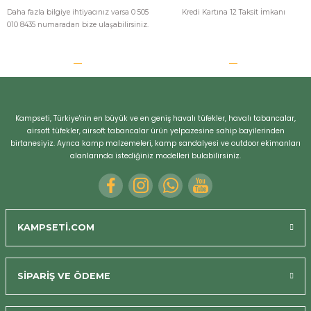
Daha fazla bilgiye ihtiyacınız varsa 0 505
Kredi Kartına 12 Taksit İmkanı
010 8435 numaradan bize ulaşabilirsiniz.
Kampseti, Türkiye'nin en büyük ve en geniş havalı tüfekler, havalı tabancalar,
airsoft tüfekler, airsoft tabancalar ürün yelpazesine sahip bayilerinden
birtanesiyiz. Ayrıca kamp malzemeleri, kamp sandalyesi ve outdoor ekimanları
alanlarında istediğiniz modelleri bulabilirsiniz.
KAMPSETİ.COM
SİPARİŞ VE ÖDEME