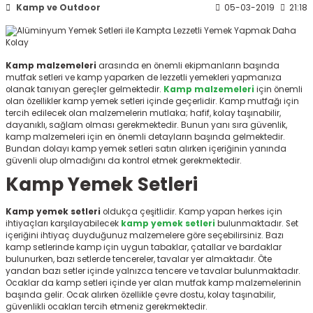
Kamp ve Outdoor
05-03-2019
21:18
ksesuarları
e, Tabure
a Mermisi
Kamp malzemeleri
arasında en önemli ekipmanların başında
mutfak setleri ve kamp yaparken de lezzetli yemekleri yapmanıza
ermisi
rları
olanak tanıyan gereçler gelmektedir.
Kamp malzemeleri
için önemli
olan özellikler kamp yemek setleri içinde geçerlidir. Kamp mutfağı için
tercih edilecek olan malzemelerin mutlaka; hafif, kolay taşınabilir,
uk
dayanıklı, sağlam olması gerekmektedir. Bunun yanı sıra güvenlik,
kamp malzemeleri için en önemli detayların başında gelmektedir.
Bundan dolayı kamp yemek setleri satın alırken içeriğinin yanında
güvenli olup olmadığını da kontrol etmek gerekmektedir.
Kamp Yemek Setleri
Kamp yemek setleri
oldukça çeşitlidir. Kamp yapan herkes için
a
uk
ihtiyaçları karşılayabilecek
kamp yemek setleri
bulunmaktadır. Set
içeriğini ihtiyaç duyduğunuz malzemelere göre seçebilirsiniz. Bazı
kamp setlerinde kamp için uygun tabaklar, çatallar ve bardaklar
calar
bulunurken, bazı setlerde tencereler, tavalar yer almaktadır. Öte
yandan bazı setler içinde yalnızca tencere ve tavalar bulunmaktadır.
Ocaklar da kamp setleri içinde yer alan mutfak kamp malzemelerinin
başında gelir. Ocak alırken özellikle çevre dostu, kolay taşınabilir,
güvenlikli ocakları tercih etmeniz gerekmektedir.