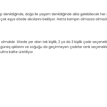
enildiğinde, doğa ile yaşam denildiğinde akla gelebilecek her d
 çok eşya sitede alıcılarını bekliyor. Hatta kampın olmazsa olma
alıdır. Sitede yer alan tek kişilik, 2 ya da 3 kişilik çadır seçene
neş ışıklarını ve soğuğu da geçirmeyen çadırlar renk seçenekleri
tra kalite üretiliyor.