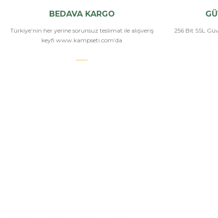
BEDAVA KARGO
GÜ
Türkiye’nin her yerine sorunsuz teslimat ile alışveriş
256 Bit SSL Güve
keyfi www.kampseti.com’da
KAMPSETİ
Bizi Arayın
Kampseti, Türkiye'nin en büyük ve en geniş havalı
tüfekler, havalı tabancalar, airsoft tüfekler, airsoft
İletişim
tabancalar ürün yelpazesine sahip bayilerinden
Hakkımızda
birtanesiyiz. Ayrıca kamp malzemeleri, kamp
sandalyesi ve outdoor ekimanları alanlarında
Üye Girişi
istediğiniz modelleri bulabilirsiniz.
İletişim Form