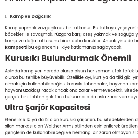
Kamp ve Dağcılık
Kamp yapmak vazgeçilmez bir tutkudur. Bu tutkuyu yaşayanlar bil
böcekler ile savaşmak, rüzgara karşı ateş yakmak ve soğuğa y
kamp ve doğa tutkusunu biraz daha körükler. Ancak yine de her
kampseti
bu eğlencenizi ikiye katlamanızı sağlayacak.
Kurusıkı Bulundurmak Önemli
Aslında kamp yeri nerede olursa olsun her zaman ufak tefek te
olursa bu tehlike büyüyebilir. Özellikle ayı, kurt ya da tilki gibi 
olmak için kullanabileceğiniz kurusıkı tabancalar, hayvana zar
hayvanı uzaklaştıracak ancak ona zarar vermeyecektir. Sitede ye
gerçek bir silahtan çok farkı bulunmasa da asla zarar vermeyen
Ultra Şarjör Kapasitesi
Genellikle 10 ya da 12 olan kurusıkı şarjörleri, bu sitedekilerden
silah markası olan Walther Arms stilinden esinlenilerek üretilen
gençlerin de kullanabileceği ve herhangi bir zararı olmayan sila