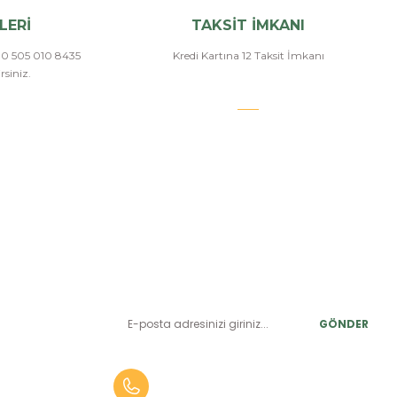
LERİ
TAKSİT İMKANI
a 0 505 010 8435
Kredi Kartına 12 Taksit İmkanı
siniz.
E-BÜLTEN ABONELİK
LER
Yeniliklerden ve benzersiz fırsatlardan önce siz haberdar
olun.
r
GÖNDER
alar
er
0 (505) 010 84 35