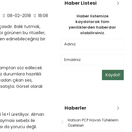
Haber Listesi
08-02-2018
18:08
Haber listemize
kaydolarak tüm
asıdır. Balık tutmak,
yeniliklerden haberdar
 görünen bu ritüeller,
olabilirsiniz.
n edinebileceğiniz bir
 kamptan söz edilecek
rz durumlara hazırlıklı
Kaydol!
cadan çıkan ses,
satışta. Görsel olarak
Haberler
 14+1 üretiliyor. Alman
yayması sebebi ile
Hatsan PCP Havalı Tüfeklerin
Özellikleri
sı da yorucu değil.