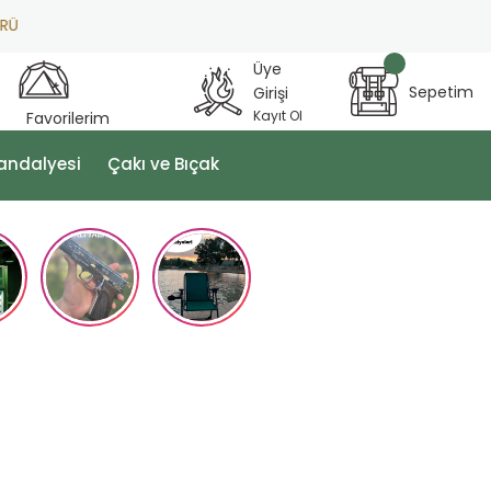
Üye
Sepetim
Girişi
Kayıt Ol
Favorilerim
andalyesi
Çakı ve Bıçak