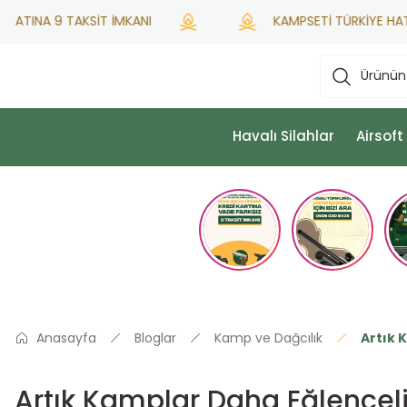
INA 9 TAKSİT İMKANI
KAMPSETİ TÜRKİYE HATSAN Y
Havalı Silahlar
Airsoft
Anasayfa
Bloglar
Kamp ve Dağcılık
Artık 
Artık Kamplar Daha Eğlencel