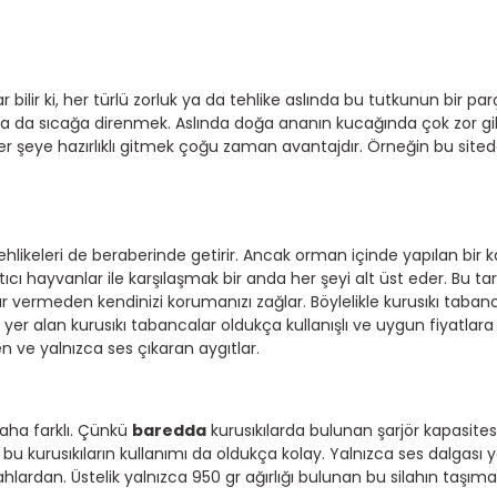
ir ki, her türlü zorluk ya da tehlike aslında bu tutkunun bir parç
a da sıcağa direnmek. Aslında doğa ananın kucağında çok zor gibi
 şeye hazırlıklı gitmek çoğu zaman avantajdır. Örneğin bu sitede
hlikeleri de beraberinde getirir. Ancak orman içinde yapılan bir
yırtıcı hayvanlar ile karşılaşmak bir anda her şeyi alt üst eder. Bu ta
ar vermeden kendinizi korumanızı zağlar. Böylelikle kurusıkı taban
r alan kurusıkı tabancalar oldukça kullanışlı ve uygun fiyatlara 
 ve yalnızca ses çıkaran aygıtlar.
 daha farklı. Çünkü
baredda
kurusıkılarda bulunan şarjör kapasitesi
 bu kurusıkıların kullanımı da oldukça kolay. Yalnızca ses dalgası 
hlardan. Üstelik yalnızca 950 gr ağırlığı bulunan bu silahın taşıma