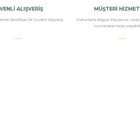
VENLİ ALIŞVERİŞ
MÜŞTERİ HİZMET
nlik Sertifikası İle Güvenli Alışveriş
Daha fazla bilgiye ihtiyacınız vars
numaradan bize ulaşabilir
.COM
SİPARİŞ VE ÖDEME
POPÜLER
KATEGORİ
Banka Bilgileri
Havalı Tüfekle
Hesabım
Havalı Tabanc
Havale Bildirim Formu
Airsoft Tüfekl
u
Sipariş Takip