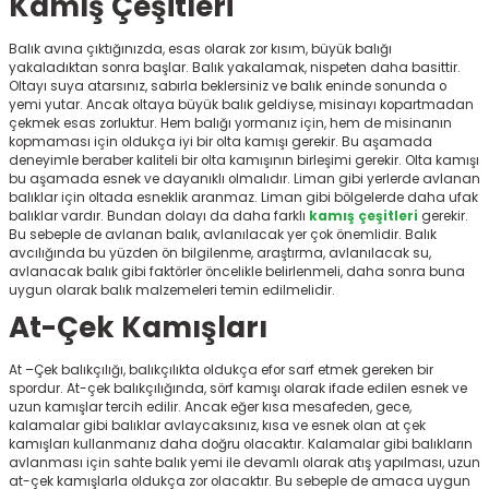
Kamış Çeşitleri
r
Balık avına çıktığınızda, esas olarak zor kısım, büyük balığı
yakaladıktan sonra başlar. Balık yakalamak, nispeten daha basittir.
Oltayı suya atarsınız, sabırla beklersiniz ve balık eninde sonunda o
yemi yutar. Ancak oltaya büyük balık geldiyse, misinayı kopartmadan
çekmek esas zorluktur. Hem balığı yormanız için, hem de misinanın
kopmaması için oldukça iyi bir olta kamışı gerekir. Bu aşamada
deneyimle beraber kaliteli bir olta kamışının birleşimi gerekir. Olta kamışı
bu aşamada esnek ve dayanıklı olmalıdır. Liman gibi yerlerde avlanan
balıklar için oltada esneklik aranmaz. Liman gibi bölgelerde daha ufak
balıklar vardır. Bundan dolayı da daha farklı
kamış çeşitleri
gerekir.
Bu sebeple de avlanan balık, avlanılacak yer çok önemlidir. Balık
avcılığında bu yüzden ön bilgilenme, araştırma, avlanılacak su,
avlanacak balık gibi faktörler öncelikle belirlenmeli, daha sonra buna
uygun olarak balık malzemeleri temin edilmelidir.
At-Çek Kamışları
At –Çek balıkçılığı, balıkçılıkta oldukça efor sarf etmek gereken bir
spordur. At-çek balıkçılığında, sörf kamışı olarak ifade edilen esnek ve
uzun kamışlar tercih edilir. Ancak eğer kısa mesafeden, gece,
kalamalar gibi balıklar avlaycaksınız, kısa ve esnek olan at çek
kamışları kullanmanız daha doğru olacaktır. Kalamalar gibi balıkların
avlanması için sahte balık yemi ile devamlı olarak atış yapılması, uzun
at-çek kamışlarla oldukça zor olacaktır. Bu sebeple de amaca uygun