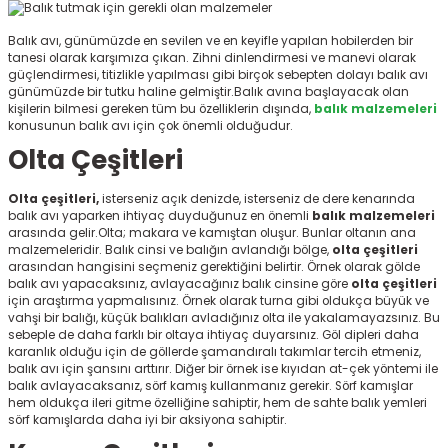
ksesuarları
e, Tabure
Balık avı, günümüzde en sevilen ve en keyifle yapılan hobilerden bir
tanesi olarak karşımıza çıkan. Zihni dinlendirmesi ve manevi olarak
a Mermisi
güçlendirmesi, titizlikle yapılması gibi birçok sebepten dolayı balık avı
günümüzde bir tutku haline gelmiştir.Balık avına başlayacak olan
kişilerin bilmesi gereken tüm bu özelliklerin dışında,
balık malzemeleri
ermisi
rları
konusunun balık avı için çok önemli olduğudur.
Olta Çeşitleri
uk
Olta çeşitleri,
isterseniz açık denizde, isterseniz de dere kenarında
balık avı yaparken ihtiyaç duyduğunuz en önemli
balık malzemeleri
arasında gelir.
Olta; makara ve kamıştan oluşur. Bunlar oltanın ana
malzemeleridir. Balık cinsi ve balığın avlandığı bölge,
olta çeşitleri
arasından hangisini seçmeniz gerektiğini belirtir. Örnek olarak gölde
balık avı yapacaksınız, avlayacağınız balık cinsine göre
olta çeşitleri
için araştırma yapmalısınız. Örnek olarak turna gibi oldukça büyük ve
a
uk
vahşi bir balığı, küçük balıkları avladığınız olta ile yakalamayazsınız. Bu
sebeple de daha farklı bir oltaya ihtiyaç duyarsınız. Göl dipleri daha
karanlık olduğu için de göllerde şamandıralı takımlar tercih etmeniz,
calar
balık avı için şansını arttırır. Diğer bir örnek ise kıyıdan at-çek yöntemi ile
balık avlayacaksanız, sörf kamış kullanmanız gerekir. Sörf kamışlar
hem oldukça ileri gitme özelliğine sahiptir, hem de sahte balık yemleri
sörf kamışlarda daha iyi bir aksiyona sahiptir.