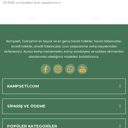
010 8435 numaradan bize ulaşabilirsiniz.
Kampseti, Türkiye'nin en büyük ve en geniş havalı tüfekler, havalı tabancalar,
airsoft tüfekler, airsoft tabancalar ürün yelpazesine sahip bayilerinden
birtanesiyiz. Ayrıca kamp malzemeleri, kamp sandalyesi ve outdoor ekimanları
alanlarında istediğiniz modelleri bulabilirsiniz.
KAMPSETİ.COM
SİPARİŞ VE ÖDEME
POPÜLER KATEGORİLER
Bizi Arayın