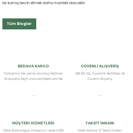
bir kamış tercih etmek daha mantıklı olacaktır.
Tüm Bloglar
BEDAVA KARGO
GÜVENLİ ALIŞVERİŞ
Türkiye’nin her yerine sorunsuz teslimat
256 Bit SSL Güvenlik Sertifikası İle
ile alışveriş keyfi www.kampseti.com’da
Güvenli Alışveriş
MÜŞTERİ HİZMETLERİ
TAKSİT İMKANI
Daha fazla bilgiye ihtiyacınız varsa 0 505
Kredi Kartına 12 Taksit İmkanı