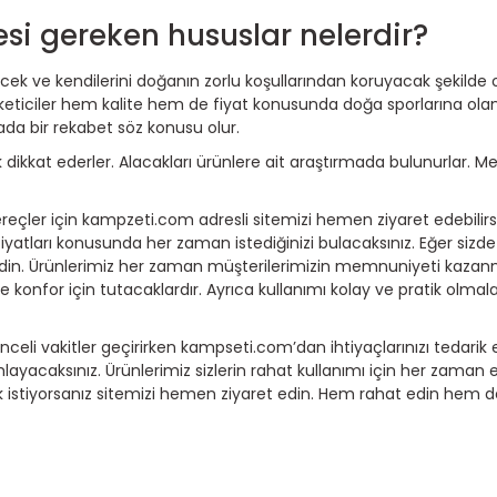
esi gereken hususlar nelerdir?
ilecek ve kendilerini doğanın zorlu koşullarından koruyacak şekilde 
üketiciler hem kalite hem de fiyat konusunda doğa sporlarına olan
ada bir rekabet söz konusu olur.
dikkat ederler. Alacakları ürünlere ait araştırmada bulunurlar. Mes
çler için kampzeti.com adresli sitemizi hemen ziyaret edebilirsi
 fiyatları konusunda her zaman istediğinizi bulacaksınız. Eğer sizd
edin. Ürünlerimiz her zaman müşterilerimizin memnuniyeti kazan
konfor için tutacaklardır. Ayrıca kullanımı kolay ve pratik olmal
nceli vakitler geçirirken kampseti.com’dan ihtiyaçlarınızı tedari
acaksınız. Ürünlerimiz sizlerin rahat kullanımı için her zaman 
k istiyorsanız sitemizi hemen ziyaret edin. Hem rahat edin hem de 