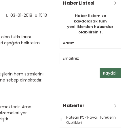
Haber Listesi
03-01-2018
15:13
Haber listemize
kaydolarak tüm
yeniliklerden haberdar
olabilirsiniz.
olan tutkularını
i aşağıda belirtelim;
Kaydol!
şilerin hem streslerini
ine sebep olmaktadır.
Haberler
termektedir. Ama
lzemeleri yer
Hatsan PCP Havalı Tüfeklerin
ştir.
Özellikleri