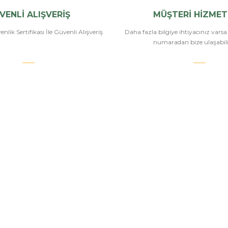
VENLİ ALIŞVERİŞ
MÜŞTERİ HİZMET
nlik Sertifikası İle Güvenli Alışveriş
Daha fazla bilgiye ihtiyacınız vars
numaradan bize ulaşabilir
.COM
SİPARİŞ VE ÖDEME
POPÜLER
KATEGORİ
Banka Bilgileri
Havalı Tüfekle
Hesabım
Havalı Tabanc
Havale Bildirim Formu
Airsoft Tüfekl
u
Sipariş Takip