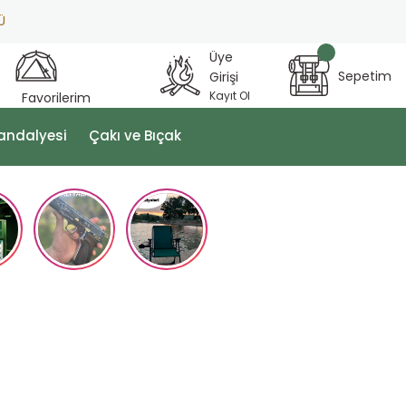
Üye
Sepetim
Girişi
Kayıt Ol
Favorilerim
andalyesi
Çakı ve Bıçak