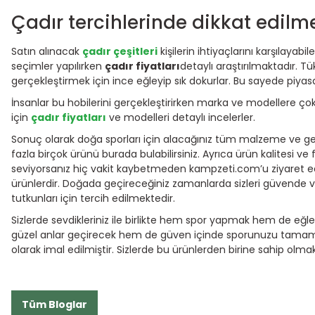
Çadır tercihlerinde dikkat edilm
Satın alınacak
çadır çeşitleri
kişilerin ihtiyaçlarını karşılayab
seçimler yapılırken
çadır fiyatları
detaylı araştırılmaktadır. T
gerçekleştirmek için ince eğleyip sık dokurlar. Bu sayede piyas
İnsanlar bu hobilerini gerçekleştirirken marka ve modellere çok 
için
çadır fiyatları
ve modelleri detaylı incelerler.
Sonuç olarak doğa sporları için alacağınız tüm malzeme ve gere
fazla birçok ürünü burada bulabilirsiniz. Ayrıca ürün kalitesi ve
seviyorsanız hiç vakit kaybetmeden kampzeti.com’u ziyaret 
ürünlerdir. Doğada geçireceğiniz zamanlarda sizleri güvende ve 
tutkunları için tercih edilmektedir.
Sizlerde sevdikleriniz ile birlikte hem spor yapmak hem de eğle
güzel anlar geçirecek hem de güven içinde sporunuzu tamamlay
olarak imal edilmiştir. Sizlerde bu ürünlerden birine sahip olma
Tüm Bloglar