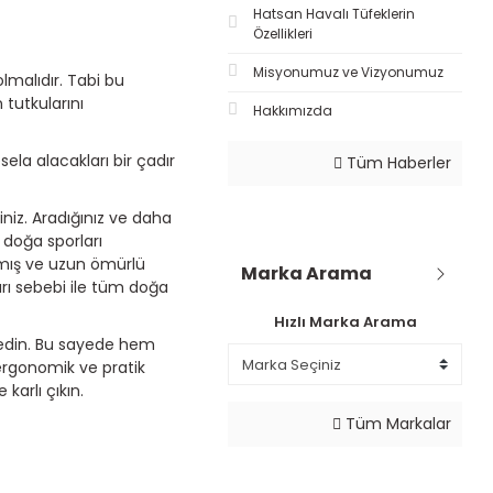
Hatsan Havalı Tüfeklerin
Özellikleri
Misyonumuz ve Vizyonumuz
olmalıdır. Tabi bu
 tutkularını
Hakkımızda
ela alacakları bir çadır
Tüm Haberler
niz. Aradığınız ve daha
e doğa sporları
mış ve uzun ömürlü
Marka Arama
arı sebebi ile tüm doğa
Hızlı Marka Arama
k edin. Bu sayede hem
ergonomik ve pratik
karlı çıkın.
Tüm Markalar