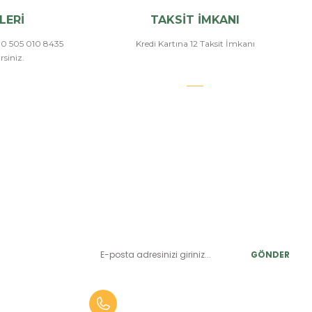
LERİ
TAKSİT İMKANI
a 0 505 010 8435
Kredi Kartına 12 Taksit İmkanı
siniz.
E-BÜLTEN ABONELİK
LER
Yeniliklerden ve benzersiz fırsatlardan önce siz haberdar
olun.
r
GÖNDER
alar
er
0 (505) 010 84 35