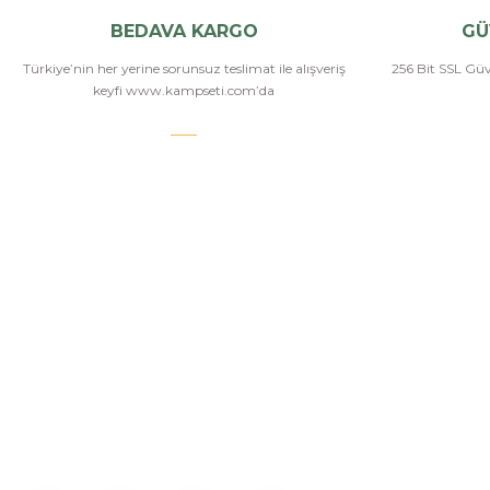
BEDAVA KARGO
GÜ
Türkiye’nin her yerine sorunsuz teslimat ile alışveriş
256 Bit SSL Güve
keyfi www.kampseti.com’da
KAMPSETİ
Bizi Arayın
Kampseti, Türkiye'nin en büyük ve en geniş havalı
tüfekler, havalı tabancalar, airsoft tüfekler, airsoft
İletişim
tabancalar ürün yelpazesine sahip bayilerinden
Hakkımızda
birtanesiyiz. Ayrıca kamp malzemeleri, kamp
sandalyesi ve outdoor ekimanları alanlarında
Üye Girişi
istediğiniz modelleri bulabilirsiniz.
İletişim Form