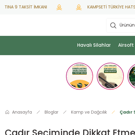
A 9 TAKSİT İMKANI
KAMPSETİ TÜRKİYE HATSAN YET
Havalı Silahlar
Airsoft
Anasayfa
Bloglar
Kamp ve Dağcılık
Çadır 
Çadır Seçiminde Dikkat Etme