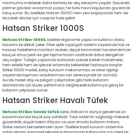
minimuma indirilerek daha konforlu bir atış deneyimi yaşatır. Dayanıklı
r
polimer gövdesi ve kaymaz yüzeyi, her türlü hava koşulunda güvenli bir
tutuş sunar. Bu özellikler, Hatsan 1000S'i hem yeni başlayanlar hem de
tecrübeli atıcılar için cazip bir hale getirir.
Hatsan Striker 1000S
Hatsan Striker 1000S
, özellikle ergonomik yapısı ve kullanıcı dostu
tasarımı ile dikkat çeker. Fiber optik nişangah sistemi sayesinde hızlı ve
hassas hedefleme mümkün olurken, dipçik kısmındaki havalandırmalı
kauçuk omuz pedi ise geri tepme hissini azaltarak daha dengeli bir
atış sağlar. Tüfeğin yapısında kullanılan yüksek kaliteli malzemeler,
hem estetik hem de işlevsel anlamda beklentileri fazlasıyla karşılar.
Striker 1000S modeli, kolay kurulum mekanizması ve ideal ağırlığı
sayesinde taşıması ve kullanması son derece pratik bir üründür.
Avcılık, hedef atışı ve poligon çalışmaları gibi farklı kullanım
alanlarında üst düzey performans sergileyerek kullanıcıya geniş bir
kullanım yelpazesi sunar.
Hatsan Striker Havalı Tüfek
Hatsan Striker havalı tüfek
serisi, Hatsan’ın dünya genelinde ün
kazanmasında büyük pay sahibidir. Yaylı sistemin sağladığı mekanik
güvenilirlik, düşük bakım ihtiyacı ve uzun ömürlü kullanım imkanı,
Striker serisini benzerlerinden ayırır. Özellikle basit kurulum sistemine
sahip olması, karmaşık teknoloji kullanmayan kullanıcılar için ideal bir