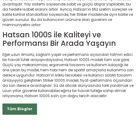
avantajdır. Yay sistemi sayesinde sabit ve güçlü atışlar yapılabilir, bu
da hedefe isabet oranını artırır. Ayrıca, Hatsan’ın titiz üretim süreçleri ve
kalite kontrol standartları sayesinde, her Striker modelinde aynı kalite ve
güven sunulur. Bu da kullanıcının ürününe olan güvenini ve
memnuniyetini artırır.
Hatsan 1000S ile Kaliteyi ve
Performansı Bir Arada Yaşayın
Eğer uzun ömürlü, sağlam yapılı ve performans açısından tatmin edici
bir havalı tüfek arayışındaysanız, Hatsan 1000S modeli tam size göre.
Güçlü yay mekanizması, ergonomik tasarımı ve kullanım kolaylığı ile
öne çıkan bu model, hem hobi hem de sportif amaçlarla kullanıma son
derece uygundur. Hatsan’ın köklü tecrübesi ve kullanıcı odaklı tasarım
anlayışıyla geliştirilen Striker 1000S modeli, fiyat-performans açısından
da son derece avantajlıdır. Siz de atıcılık dünyasında fark yaratmak ve
uzun yıllar güvenle kullanabileceğiniz bir havalı tüfeğe sahip olmak
istiyorsanız, Hatsan 1000S sizin için doğru tercih olacaktır.
Tüm Bloglar