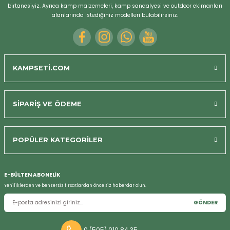
birtanesiyiz. Ayrıca kamp malzemeleri, kamp sandalyesi ve outdoor ekimanları
alanlarında istediğiniz modelleri bulabilirsiniz.
KAMPSETİ.COM
SİPARİŞ VE ÖDEME
Bizi Arayın
POPÜLER KATEGORİLER
E-BÜLTEN ABONELİK
Yeniliklerden ve benzersiz fırsatlardan önce siz haberdar olun.
GÖNDER