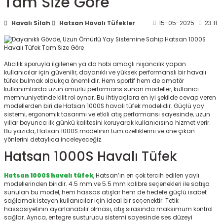
Tam Size Göre
ksesuarları
e, Tabure
Havalı Silah
Hatsan Havalı Tüfekler
15-05-2025
23:11
a Mermisi
ermisi
rları
Atıcılık sporuyla ilgilenen ya da hobi amaçlı nişancılık yapan
kullanıcılar için güvenilir, dayanıklı ve yüksek performanslı bir havalı
tüfek bulmak oldukça önemlidir. Hem sportif hem de amatör
uk
kullanımlarda uzun ömürlü performans sunan modeller, kullanıcı
memnuniyetinde kilit rol oynar. Bu ihtiyaçlara en iyi şekilde cevap veren
modellerden biri de Hatsan 1000S havalı tüfek modelidir. Güçlü yay
sistemi, ergonomik tasarımı ve etkili atış performansı sayesinde, uzun
yıllar boyunca ilk günkü kalitesini koruyarak kullanıcısına hizmet verir.
Bu yazıda, Hatsan 1000S modelinin tüm özelliklerini ve öne çıkan
yönlerini detaylıca inceleyeceğiz.
Hatsan 1000S Havalı Tüfek
a
uk
Hatsan 1000S havalı tüfek
, Hatsan’ın en çok tercih edilen yaylı
calar
modellerinden biridir. 4.5 mm ve 5.5 mm kalibre seçenekleri ile satışa
sunulan bu model, hem hassas atışlar hem de hedefe güçlü isabet
sağlamak isteyen kullanıcılar için ideal bir seçenektir. Tetik
hassasiyetinin ayarlanabilir olması, atış sırasında maksimum kontrol
sağlar. Ayrıca, entegre susturucu sistemi sayesinde ses düzeyi