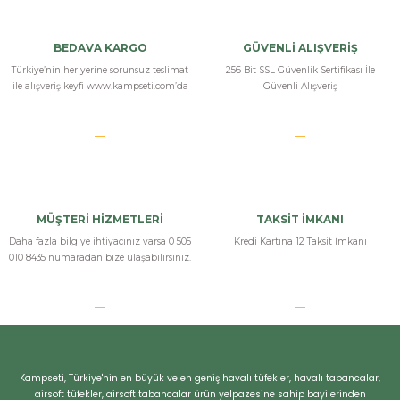
BEDAVA KARGO
GÜVENLİ ALIŞVERİŞ
Türkiye’nin her yerine sorunsuz teslimat
256 Bit SSL Güvenlik Sertifikası İle
ile alışveriş keyfi www.kampseti.com’da
Güvenli Alışveriş
MÜŞTERİ HİZMETLERİ
TAKSİT İMKANI
Daha fazla bilgiye ihtiyacınız varsa 0 505
Kredi Kartına 12 Taksit İmkanı
010 8435 numaradan bize ulaşabilirsiniz.
Kampseti, Türkiye'nin en büyük ve en geniş havalı tüfekler, havalı tabancalar,
airsoft tüfekler, airsoft tabancalar ürün yelpazesine sahip bayilerinden