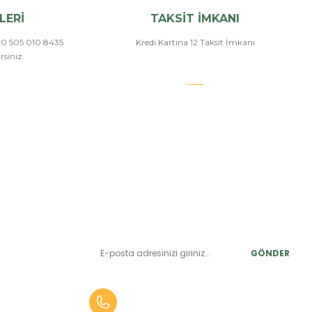
LERİ
TAKSİT İMKANI
a 0 505 010 8435
Kredi Kartına 12 Taksit İmkanı
siniz.
E-BÜLTEN ABONELİK
LER
Yeniliklerden ve benzersiz fırsatlardan önce siz haberdar
olun.
r
GÖNDER
alar
er
0 (505) 010 84 35