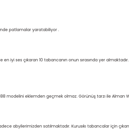
de patlamalar yaratabiliyor .
 en iyi ses çıkaran 10 tabancanın onun sırasında yer almaktadır. 
a z88 modelini eklemden geçmek olmaz. Görünüş tarzı ile Alman Wa
dece abyilerimizden satılmaktadır. Kurusıkı tabancalar için çıka