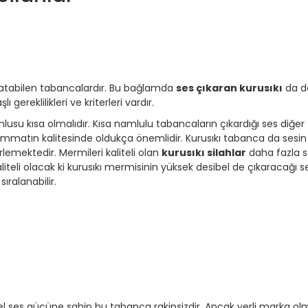
i atabilen tabancalardır. Bu bağlamda
ses çıkaran kurusıkı
da de
gereklilikleri ve kriterleri vardır.
lusu kısa olmalıdır. Kısa namlulu tabancaların çıkardığı ses diğe
himmatın kalitesinde oldukça önemlidir. Kurusıkı tabanca da sesi
lemektedir. Mermileri kaliteli olan
kurusıkı silahlar
daha fazla s
teli olacak ki kurusıkı mermisinin yüksek desibel de çıkaracağı se
ıralanabilir.
ibel ses gücüne sahip bu tabanca rakipsizdir. Ancak yerli marka 