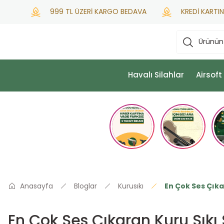
999 TL ÜZERİ KARGO BEDAVA
KREDİ KARTINA PEŞİ
Havalı Silahlar
Airsoft
Anasayfa
Bloglar
Kurusıkı
En Çok Ses Çıka
En Çok Ses Çıkaran Kuru Sıkı 