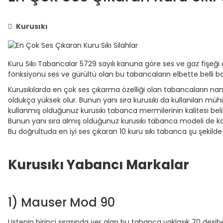
Kurusıkı
Kuru Sıkı Tabancalar 5729 sayılı kanuna göre ses ve gaz fişeğ
fonksiyonu ses ve gürültü olan bu tabancaların elbette belli başlı 
Kurusıkılarda en çok ses çıkarma özelliği olan tabancaların nam
oldukça yüksek olur. Bunun yanı sıra kurusıkı da kullanılan mü
kullanmış olduğunuz kurusıkı tabanca mermilerinin kalitesi belir
Bunun yanı sıra almış olduğunuz kurusıkı tabanca modeli de kali
Bu doğrultuda en iyi ses çıkaran 10 kuru sıkı tabanca şu şekilde s
Kurusıkı Yabancı Markalar
1) Mauser Mod 90
Listenin birinci sırasında yer alan bu tabanca yaklaşık 70 des