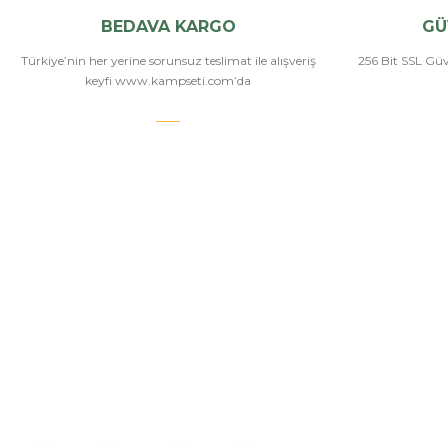
BEDAVA KARGO
GÜ
Türkiye’nin her yerine sorunsuz teslimat ile alışveriş
256 Bit SSL Güve
keyfi www.kampseti.com’da
Bizi Arayın
KAMPSETİ
Kampseti, Türkiye'nin en büyük ve en geniş havalı
tüfekler, havalı tabancalar, airsoft tüfekler, airsoft
İletişim
tabancalar ürün yelpazesine sahip bayilerinden
Hakkımızda
birtanesiyiz. Ayrıca kamp malzemeleri, kamp
sandalyesi ve outdoor ekimanları alanlarında
Üye Girişi
istediğiniz modelleri bulabilirsiniz.
İletişim Form