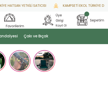
TSAN YETKİLİ SATICISI
KAMPSETİ EKOL TÜRKİYE DİSTRİBÜ
Üye
Sepetim
Girişi
Kayıt Ol
Favorilerim
andalyesi
Çakı ve Bıçak