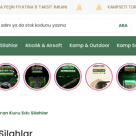
N FİYATINA 9 TAKSİT İMKANI
KAMPSETİ TÜRKİYE HA
ARA
 Silahlar
Atıcılık & Airsoft
Kamp & Outdoor
Kamp S
ran Kuru Sıkı Silahlar
Silahlar