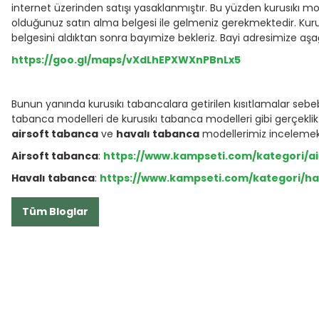
internet üzerinden satışı yasaklanmıştır. Bu yüzden kurusıkı 
olduğunuz satın alma belgesi ile gelmeniz gerekmektedir. Kur
belgesini aldıktan sonra bayımize bekleriz. Bayi adresimize aşağ
https://goo.gl/maps/vXdLhEPXWXnPBnLx5
Bunun yanında kurusıkı tabancalara getirilen kısıtlamalar seb
tabanca modelleri de kurusıkı tabanca modelleri gibi gerçeklik o
airsoft tabanca
ve
havalı tabanca
modellerimiz incelemek i
Airsoft tabanca
:
https://www.kampseti.com/kategori/ai
Havalı tabanca
:
https://www.kampseti.com/kategori/ha
Tüm Bloglar