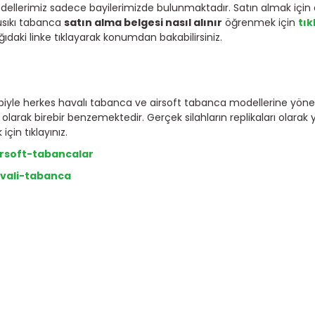
modellerimiz sadece bayilerimizde bulunmaktadır. Satın almak içi
usıkı tabanca
satın alma belgesi nasıl alınır
öğrenmek için
tık
ıdaki linke tıklayarak konumdan bakabilirsiniz.
ebiyle herkes havalı tabanca ve airsoft tabanca modellerine yön
larak birebir benzemektedir. Gerçek silahların replikaları olarak 
çin tıklayınız.
rsoft-tabancalar
vali-tabanca