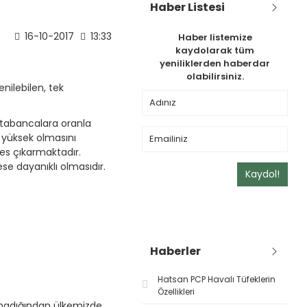
Haber Listesi
16-10-2017
13:33
Haber listemize
kaydolarak tüm
yeniliklerden haberdar
olabilirsiniz.
nilebilen, tek
r tabancalara oranla
n yüksek olmasını
es çıkarmaktadır.
se dayanıklı olmasıdır.
Kaydol!
Haberler
Hatsan PCP Havalı Tüfeklerin
Özellikleri
olmadığından ülkemizde