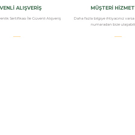
VENLİ ALIŞVERİŞ
MÜŞTERİ HİZMET
nlik Sertifikası İle Güvenli Alışveriş
Daha fazla bilgiye ihtiyacınız vars
numaradan bize ulaşabilir
.COM
SİPARİŞ VE ÖDEME
POPÜLER
KATEGORİ
Banka Bilgileri
Havalı Tüfekle
Hesabım
Havalı Tabanc
Havale Bildirim Formu
Airsoft Tüfekl
u
Sipariş Takip