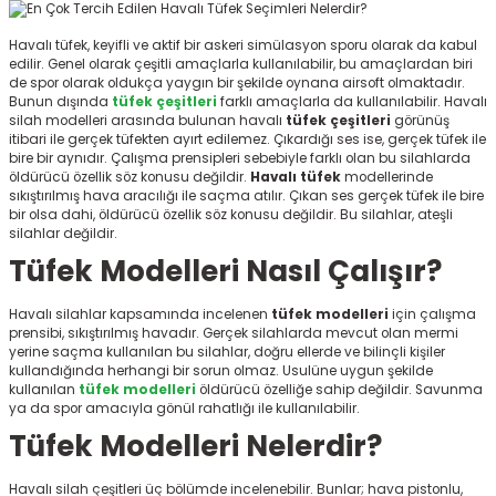
ksesuarları
e, Tabure
Havalı tüfek,
keyifli ve aktif bir askeri simülasyon sporu olarak da kabul
edilir. Genel olarak çeşitli amaçlarla kullanılabilir, bu amaçlardan biri
a Mermisi
de spor olarak oldukça yaygın bir şekilde oynana airsoft olmaktadır.
Bunun dışında
tüfek çeşitleri
farklı amaçlarla da kullanılabilir. Havalı
silah modelleri arasında bulunan havalı
tüfek
çeşitleri
görünüş
ermisi
rları
itibari ile gerçek tüfekten ayırt edilemez. Çıkardığı ses ise, gerçek tüfek ile
bire bir aynıdır. Çalışma prensipleri sebebiyle farklı olan bu silahlarda
öldürücü özellik söz konusu değildir.
Havalı tüfek
modellerinde
uk
sıkıştırılmış hava aracılığı ile saçma atılır. Çıkan ses gerçek tüfek ile bire
bir olsa dahi, öldürücü özellik söz konusu değildir. Bu silahlar, ateşli
silahlar değildir.
Tüfek Modelleri Nasıl Çalışır?
Havalı silahlar kapsamında incelenen
tüfek modelleri
için çalışma
prensibi, sıkıştırılmış havadır. Gerçek silahlarda mevcut olan mermi
a
uk
yerine saçma kullanılan bu silahlar, doğru ellerde ve bilinçli kişiler
kullandığında herhangi bir sorun olmaz. Usulüne uygun şekilde
kullanılan
tüfek modelleri
öldürücü özelliğe sahip değildir. Savunma
calar
ya da spor amacıyla gönül rahatlığı ile kullanılabilir.
Tüfek Modelleri Nelerdir?
Havalı silah çeşitleri üç bölümde incelenebilir. Bunlar; hava pistonlu,