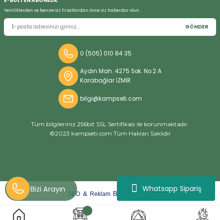
E-BÜLTEN ABONELİK
Yeniliklerden ve benzersiz fırsatlardan önce siz haberdar olun.
GÖNDER
0 (505) 010 84 35
Aydın Mah. 4275 Sok. No:2 A
Karabağlar İZMİR
bilgi@kampseti.com
Tüm bilgileriniz 256bit SSL Sertifikası ile korunmaktadır.
©2023 kampseti.com Tüm Hakları Saklıdır
Whatsapp Sipariş
arat
ify
&
By
SEO
Reklam