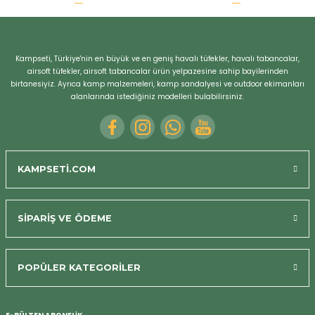
Kampseti, Türkiye'nin en büyük ve en geniş havalı tüfekler, havalı tabancalar,
airsoft tüfekler, airsoft tabancalar ürün yelpazesine sahip bayilerinden
birtanesiyiz. Ayrıca kamp malzemeleri, kamp sandalyesi ve outdoor ekimanları
alanlarında istediğiniz modelleri bulabilirsiniz.
KAMPSETİ.COM
SİPARİŞ VE ÖDEME
POPÜLER KATEGORİLER
Bizi Arayın