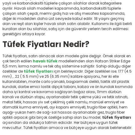
yaylı ve karbondioksitli tüplerle çalışan silahlar olarak kategorilere
r
ayrılır. Havalı silah modelleri kapsamında, karbondioksitli tüplerle
çalışan silah çeşidi, mermi gidiş hızı ve atış mesafesi kapsamında,
diğer iki modelden daha üst seviyede kabul edilir. 18 yaşını geçmiş
olan ve reşit olan kişiler havalı silah satın alabilir. Kullanımı ile ilgili belirli
kuralları olan bu silahlar, satış için de güvenilir yerlerin tercih edilmesi
gerektiğini ortaya koyar.
Tüfek Fiyatları Nedir?
Tüfek fiyatları,
satın alınacak olan modele göre değişir. Örnek olarak en
çok tercih edilen
havalı tüfek
modellerinden olan Hatsan Striker Edge
5,5 mm; kırma namlu ve tek atış sistemine sahiptir. Sahip olduğu diğer
özellikler de
tüfek fiyatları
için belirleyicidir. Diğer özellikleri ise; 177 (4.5
mm) , .22 ( 5.5 mm) ve 25 (6.35 mm) kalibre opsiyonu, her iki elle
kullanılabilen, monte carlo yanaklı, başparmak delikli, taktik stil plastik
kundak, darbe emici lastik dipçik tabanı, kabza ve ön kundak kısmında
daha iyi kontrol ve kavrama sağlayan boğaz alası, 11mm dürbün
kanalı ve dürbün stopu, ayarlanabilir tetik çekme yükü ve tetik istinatı,
metal tetik, hassas yiv set çekilmiş çelik namlu, manüel emniyet ve
otomatik kurma emniyeti, ayı kapanı emniyeti, truglo fiber optikli, hem
aşağı-yukarı hem de sağ-sol hassas ayarlanabilir gez, truglo fiber
optikli arpacık gibi birçok özelliğe sahip olan bu model;
tüfek fiyatları
açısından da oldukça tatmin edicidir. Her bütçeye uygun tüfek
mevcuttur. Tüfek fiyatları
amaca ve bütçeye uygun olarak belirlenebilir.