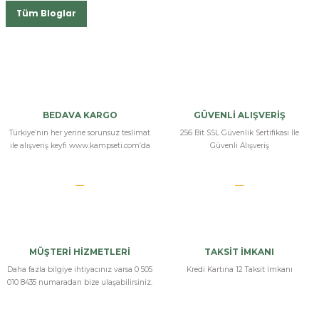
Tüm Bloglar
BEDAVA KARGO
GÜVENLİ ALIŞVERİŞ
Türkiye’nin her yerine sorunsuz teslimat
256 Bit SSL Güvenlik Sertifikası İle
ile alışveriş keyfi www.kampseti.com’da
Güvenli Alışveriş
MÜŞTERİ HİZMETLERİ
TAKSİT İMKANI
Daha fazla bilgiye ihtiyacınız varsa 0 505
Kredi Kartına 12 Taksit İmkanı
010 8435 numaradan bize ulaşabilirsiniz.