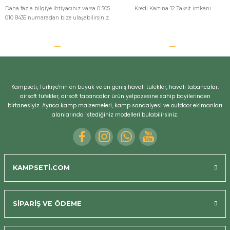
Daha fazla bilgiye ihtiyacınız varsa 0 505
Kredi Kartına 12 Taksit İmkanı
Bizi Arayın
010 8435 numaradan bize ulaşabilirsiniz.
Kampseti, Türkiye'nin en büyük ve en geniş havalı tüfekler, havalı tabancalar,
airsoft tüfekler, airsoft tabancalar ürün yelpazesine sahip bayilerinden
birtanesiyiz. Ayrıca kamp malzemeleri, kamp sandalyesi ve outdoor ekimanları
alanlarında istediğiniz modelleri bulabilirsiniz.
KAMPSETİ.COM
SİPARİŞ VE ÖDEME