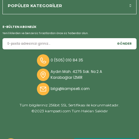
POPÜLER KATEGORİLER
E-BÜLTEN ABONELİK
Yeniliklerden ve benzersiz fırsatlardan önce siz haberdar olun.
GÖNDER
0 (505) 010 84 35
Aydın Mah. 4275 Sok. No:2 A
Karabağlar İZMİR
bilgi@kampseti.com
Tüm bilgileriniz 256bit SSL Sertifikası ile korunmaktadır.
©2023 kampseti.com Tüm Hakları Saklıdır