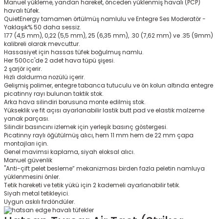
Manuel yükleme, yandan hareket, önceden yüklenmiş havalı (PCP)
havalı tüfek.
QuietEnergy tamamen örtülmüş namlulu ve Entegre Ses Moderatör -
Yaklaşık% 50 daha sessiz.
177 (4,5 mm), 0,22 (5,5 mm), 25 (6,35 mm), .30 (7,62 mm) ve .35 (9mm)
kalibreli olarak mevcuttur.
Hassasiyet için hassas tüfek boğulmuş namlu.
Her 500cc'de 2 adet hava tüpü şişesi.
2 şarjör içerir.
Hızlı doldurma nozülü içerir.
Gelişmiş polimer, entegre tabanca tutuculu ve ön kolun altında entegre
picatinny rayı bulunan taktik stok.
Arka hava silindiri borusuna monte edilmiş stok.
Yükseklik ve fit açısı ayarlanabilir lastik butt pad ve elastik malzeme
yanak parçası.
Silindir basıncını izlemek için yerleşik basınç göstergesi.
Picatinny raylı öğütülmüş alıcı, hem 11 mm hem de 22 mm çapa
montajları için.
Genel mavimsi kaplama, siyah eloksal alıcı.
Manuel güvenlik
"Anti-çift pelet besleme” mekanizması birden fazla peletin namluya
yüklenmesini önler.
Tetik hareketi ve tetik yükü için 2 kademeli ayarlanabilir tetik.
Siyah metal tetikleyici.
Uygun askılı fırdöndüler.