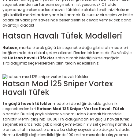
seçeneklerinden bir tanesini seçmek mi istiyorsunuz? O halde
yapmanız gereken sadece havalı tüfeklerle alakalı tercihinizi Hatsan
gibi kaliteli markalardan yana kullanmak. Kusursuz bir seçim ve kalite
odaklı bir yaklaşım sayesinde beklentilerinize cevap vermek çok daha
avantajlı olacak!
Hatsan Havalı Tüfek Modelleri
Hatsan
, marka olarak güçlü bir seçenek olduğu gibi silah modelleri
bağlamında da dikkat çeken alternatiflerden bir tanesidir. Bu yönüyle
bir
Hatsan havalı tüfekler
satın almak istediğinizde aşağıda
sıraladığımız seçeneklerden birini tercih edebilirsiniz.
Hatsan Mod 125 Sniper Vortex
Havalı Tüfek
En güçlü havalı tüfekler
modelleri dendiğinde akla gelen ilk
seçeneklerden biri
Hatsan Mod 125 Sniper Vortex Havalı Tüfek
olacaktır. Bu silaj yaylı sisteme ve namludan kurmalı bir modele
sahiptir. Mermi çıkış hızı 10000 FPS olduğundan en güçlü havalı tüfek
seçenekleri arasında çok dikkat çekmektedir. Yiv set çekilmiş namlusu
olan bu silahın isabet oranı da bu detay sayesinde oldukça fazladır.
Namlu özelliği değerlendirildiğinde 100 metre mesafede atış yapma