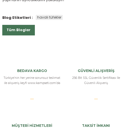
Blog Etiketleri :
havalı tüfekler
Tüm Bloglar
BEDAVA KARGO
GÜVENLİ ALIŞVERİŞ
Türkiye’nin her yerine sorunsuz teslimat
256 Bit SSL Güvenlik Sertifikası İle
ile alışveriş keyfi www.kampseti.com’da
Güvenli Alışveriş
MÜŞTERİ HİZMETLERİ
TAKSİT İMKANI