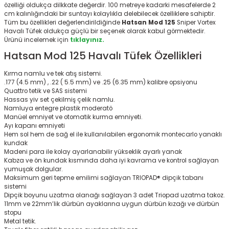
özelliği oldukça dilkkate değerdir. 100 metreye kadarki mesafelerde 2
cm kalınlığındaki bir suntayı kolaylıkla delebilecek özelliklere sahiptir.
Tüm bu özellikleri değerlendirildiğinde
Hatsan Mod 125
Sniper Vortex
Havalı Tüfek oldukça güçlü bir seçenek olarak kabul görmektedir.
Ürünü incelemek için
tıklayınız.
Hatsan Mod 125 Havalı Tüfek Özellikleri
Kırma namlu ve tek atış sistemi.
.177 (4.5 mm) , .22 ( 5.5 mm) ve .25 (6.35 mm) kalibre opsiyonu
Quattro tetik ve SAS sistemi
Hassas yiv set çekilmiş çelik namlu.
Namluya entegre plastik moderatö
Manüel emniyet ve otomatik kurma emniyeti.
Ayı kapanı emniyeti
Hem sol hem de sağ el ile kullanılabilen ergonomik montecarlo yanaklı
kundak
Madeni para ile kolay ayarlanabilir yükseklik ayarlı yanak
Kabza ve ön kundak kısmında daha iyi kavrama ve kontrol sağlayan
yumuşak dolgular.
Maksimum geri tepme emilimi sağlayan TRIOPAD® dipçik tabanı
sistemi
Dipçik boyunu uzatma olanağı sağlayan 3 adet Triopad uzatma takoz.
11mm ve 22mm’lik dürbün ayaklarına uygun dürbün kızağı ve dürbün
stopu
Metal tetik.