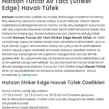
Hatsan Turcar Air Tact (Striker
Edge) Havalı Tüfek
Hatsan
tarafından üretilen bu model Strike Edge modelinin Picatinny
Ray eklenmiş versiyonu olarak satışa sunulmaktadır. Silahın teknik
özelliklerine bakıldığında kırma namlu ve tek atış özelliğinin bulunması
seri atış yapmak isteyenler tarafından tercih edilmemesine neden olur.
Hatsannın başlangıç düzeyi kullanıcılar için çıkarmış olduğu tüfek
modeli
Hatsan Turcar Air Tact Striker Edge Havalı tüfek
dir. Hafif
ve kullanışlı yapısı ile herkes tarafından rahatlıkla kulllanılabilir. Ayrıca
fiyat olarak uygun olmasından dolayı da çokça tercih edilmektedir.
Silahın dipçik yapısı darbeleri emmede oldukça idealken kontrol ve
kavramayı kolaylaştıran bir yapısının olduğundan da söz etmek
gerekecektir. Bu çerçevede atış ve tahribat konusunda beklentilere çok
iyi bir şekilde cevap vermektedir. Siz de standart bir havalı tüfek tercih
etmek istediğinizde Hatsan Turcar Air Tact (Striker Edge)
Havalı Tüfek
ile en iyi seçeneklerden bir tanesine sahip olabileceksiniz. Ürünü
incelemek içi
tıklayınız.
Hatsan Striker Edge Havalı Tüfek Özellikleri
Kırma namlu ve tek atış sistemi.
.177 (4.5 mm) , .22 ( 5.5 mm) ve .25 (6.35 mm) kalibre opsiyonu
Her iki elle kullanılabilen, monte carlo yanaklı, başparmak delikli, taktik
stil plastik kundak
Darbe emici lastik dipçik tabanı