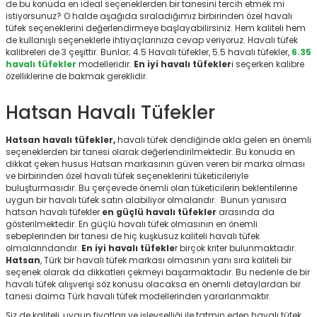
de bu konuda en ideal seçeneklerden bir tanesini tercih etmek mi
r
istiyorsunuz? O halde aşağıda sıraladığımız birbirinden özel havalı
tüfek seçeneklerini değerlendirmeye başlayabilirsiniz. Hem kaliteli hem
de kullanışlı seçeneklerle ihtiyaçlarınıza cevap veriyoruz. Havalı tüfek
kalibreleri de 3 çeşittir. Bunlar; 4.5 Havalı tüfekler, 5.5 havalı tüfekler,
6.35
havalı tüfekler
modelleridir.
En iyi havalı tüfekler
i seçerken kalibre
özelliklerine de bakmak gereklidir.
Hatsan Havalı Tüfekler
Hatsan havalı tüfekler,
havalı tüfek dendiğinde akla gelen en önemli
seçeneklerden bir tanesi olarak değerlendirilmektedir. Bu konuda en
dikkat çeken husus Hatsan markasının güven veren bir marka olması
ve birbirinden özel havalı tüfek seçeneklerini tüketicileriyle
buluşturmasıdır. Bu çerçevede önemli olan tüketicilerin beklentilerine
uygun bir havalı tüfek satın alabiliyor olmalarıdır. Bunun yanısıra
hatsan havalı tüfekler
en güçlü havalı tüfekler
arasında da
gösterilmektedir. En güçlü havalı tüfek olmasının en önemli
sebeplerinden bir tanesi de hiç kuşkusuz kaliteli havalı tüfek
olmalarındandır.
En iyi havalı tüfekle
r birçok kriter bulunmaktadır.
Hatsan
, Türk bir havalı tüfek markası olmasının yanı sıra kaliteli bir
seçenek olarak da dikkatleri çekmeyi başarmaktadır. Bu nedenle de bir
havalı tüfek alışverişi söz konusu olacaksa en önemli detaylardan bir
tanesi daima Türk havalı tüfek modellerinden yararlanmaktır.
Siz de kaliteli, uygun fiyatları ve işlevselliği ile tatmin eden havalı tüfek