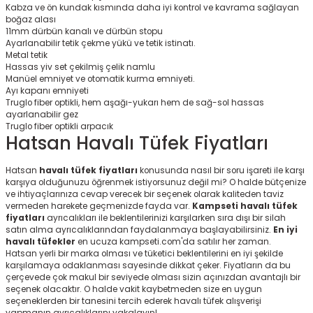
Kabza ve ön kundak kısmında daha iyi kontrol ve kavrama sağlayan
boğaz alası
11mm dürbün kanalı ve dürbün stopu
Ayarlanabilir tetik çekme yükü ve tetik istinatı.
Metal tetik
Hassas yiv set çekilmiş çelik namlu
Manüel emniyet ve otomatik kurma emniyeti.
Ayı kapanı emniyeti
Truglo fiber optikli, hem aşağı-yukarı hem de sağ-sol hassas
ayarlanabilir gez
Truglo fiber optikli arpacık
Hatsan Havalı Tüfek Fiyatları
Hatsan
havalı tüfek fiyatları
konusunda nasıl bir soru işareti ile karşı
karşıya olduğunuzu öğrenmek istiyorsunuz değil mi? O halde bütçenize
ve ihtiyaçlarınıza cevap verecek bir seçenek olarak kaliteden taviz
vermeden harekete geçmenizde fayda var.
Kampseti havalı tüfek
fiyatları
ayrıcalıkları ile beklentilerinizi karşılarken sıra dışı bir silah
satın alma ayrıcalıklarından faydalanmaya başlayabilirsiniz.
En iyi
havalı tüfekler
en ucuza kampseti.com'da satılır her zaman.
Hatsan yerli bir marka olması ve tüketici beklentilerini en iyi şekilde
karşılamaya odaklanması sayesinde dikkat çeker. Fiyatların da bu
çerçevede çok makul bir seviyede olması sizin açınızdan avantajlı bir
seçenek olacaktır. O halde vakit kaybetmeden size en uygun
seçeneklerden bir tanesini tercih ederek havalı tüfek alışverişi
yapmanın ayrıcalıklarını yakalayın!