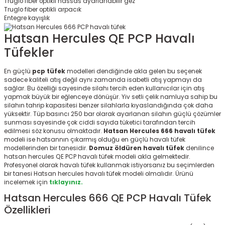
Truglo fiber optikli hassas ayarlanabilir gez
Truglo fiber optikli arpacık
Entegre kayışlık
Hatsan Hercules QE PCP Havalı
Tüfekler
En güçlü
pcp tüfek
modelleri dendiğinde akla gelen bu seçenek
sadece kaliteli atış değil aynı zamanda isabetli atış yapmayı da
sağlar. Bu özelliği sayesinde silahı tercih eden kullanıcılar için atış
yapmak büyük bir eğlenceye dönüşür. Yiv setli çelik namluya sahip bu
silahın tahrip kapasitesi benzer silahlarla kıyaslandığında çok daha
yüksektir. Tüp basıncı 250 bar olarak ayarlanan silahın güçlü çözümler
sunması sayesinde çok ciddi sayıda tüketici tarafından tercih
edilmesi söz konusu olmaktadır.
Hatsan Hercules 666 havalı tüfek
modeli ise hatsannın çıkarmış olduğu en güçlü havalı tüfek
modellerinden bir tanesidir.
Domuz öldüren havalı tüfek
denilince
hatsan hercules QE PCP havalı tüfek modeli akla gelmektedir.
Profesyonel olarak havalı tüfek kullanmak istiyorsanız bu seçimlerden
bir tanesi Hatsan hercules havalı tüfek modeli olmalıdır. Ürünü
incelemek için
tıklayınız.
Hatsan Hercules 666 QE PCP Havalı Tüfek
Özellikleri