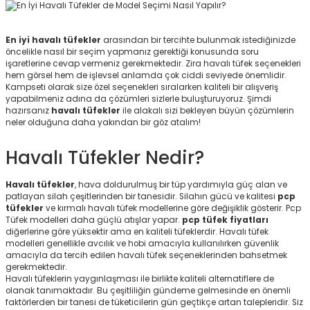
ksesuarları
e, Tabure
En iyi havalı tüfekler
arasından bir tercihte bulunmak istediğinizde
a Mermisi
öncelikle nasıl bir seçim yapmanız gerektiği konusunda soru
işaretlerine cevap vermeniz gerekmektedir. Zira havalı tüfek seçenekleri
hem görsel hem de işlevsel anlamda çok ciddi seviyede önemlidir.
ermisi
rları
Kampseti olarak size özel seçenekleri sıralarken kaliteli bir alışveriş
yapabilmeniz adına da çözümleri sizlerle buluşturuyoruz. Şimdi
hazırsanız
havalı tüfekler
ile alakalı sizi bekleyen büyün çözümlerin
uk
neler olduğuna daha yakından bir göz atalım!
Havalı Tüfekler Nedir?
Havalı tüfekler
, hava doldurulmuş bir tüp yardımıyla güç alan ve
patlayan silah çeşitlerinden bir tanesidir. Silahın gücü ve kalitesi
pcp
tüfekler
ve kırmalı havalı tüfek modellerine göre değişiklik gösterir. Pcp
a
uk
Tüfek modelleri daha güçlü atışlar yapar.
pcp tüfek fiyatları
diğerlerine göre yüksektir ama en kaliteli tüfeklerdir. Havalı tüfek
modelleri genellikle avcılık ve hobi amacıyla kullanılırken güvenlik
calar
amacıyla da tercih edilen havalı tüfek seçeneklerinden bahsetmek
gerekmektedir.
Havalı tüfeklerin yaygınlaşması ile birlikte kaliteli alternatiflere de
olanak tanımaktadır. Bu çeşitliliğin gündeme gelmesinde en önemli
faktörlerden bir tanesi de tüketicilerin gün geçtikçe artan talepleridir. Siz