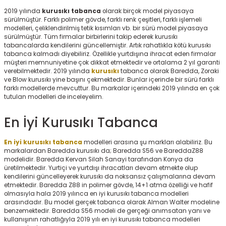
2019 yılında
kurusıkı tabanca
olarak birçok model piyasaya
ksesuarları
e, Tabure
sürülmüştür. Farklı polimer gövde, farklı renk çeşitleri, farklı işlemeli
modelleri, çeliklendirilmiş tetik kısımları vb. bir sürü model piyasaya
a Mermisi
sürülmüştür. Tüm firmalar birbirlerini takip ederek kurusıkı
tabancalarda kendilerini güncellemiştir. Artık rahatlıkla kötü kurusıkı
tabanca kalmadı diyebiliriz. Özellikle yurtdışına ihracat eden firmalar
ermisi
rları
müşteri memnuniyetine çok dikkat etmektedir ve ortalama 2 yıl garanti
verebilmektedir. 2019 yılında
kurusıkı
tabanca olarak Baredda, Zoraki
ve Blow kurusıkı yine başını çekmektedir. Bunlar içerinde bir sürü farklı
uk
farklı modellerde mevcuttur. Bu markalar içerindeki 2019 yılında en çok
tutulan modelleri de inceleyelim.
En İyi Kurusıkı Tabanca
En iyi kurusıkı tabanca
modelleri arasına şu markları alabiliriz. Bu
markalardan Baredda kurusıkı da; Baredda S56 ve BareddaZ88
modelidir. Baredda Kervan Silah Sanayi tarafından Konya da
a
uk
üretilmektedir. Yurtiçi ve yurtdışı ihracatları devam etmekte olup
kendilerini güncelleyerek kurusıkı da noksansız çalışmalarına devam
calar
etmektedir. Baredda Z88 in polimer gövde, 14+1 atma özelliği ve hafif
olmasıyla hala 2019 yılınca en iyi kurusıkı tabanca modelleri
arasındadır. Bu model gerçek tabanca olarak Alman Walter modeline
benzemektedir. Baredda S56 modeli de gerçeği anımsatan yanı ve
kullanışının rahatlığıyla 2019 yılı en iyi kurusıkı tabanca modelleri