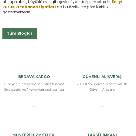
ahşap kabze, büyüklük vs. gibi şeyler fiyatı değiştirmektedir.
En iyi
kurusıkı tabanca fiyatları
da bu özelliklere göre farklılık
göstermektedir.
Tüm Bloglar
BEDAVA KARGO
GÜVENLİ ALIŞVERİŞ
Türkiye’nin her yerine sorunsuz teslimat
256 Bit SSL Güvenlik Sertifikası İle
ile alışveriş keyfi www.kampseti.com’da
Güvenli Alışveriş
MÜŞTERİ HİZMETLERİ
TAKSİT İMKANI