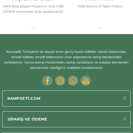
Daha fazla bilgiye ihtiyacınız varsa 0 505
Kredi Kartına 12 Taksit İmkanı
010 8435 numaradan bize ulaşabilirsiniz.
Kampseti, Türkiye'nin en büyük ve en geniş havalı tüfekler, havalı tabancalar,
airsoft tüfekler, airsoft tabancalar ürün yelpazesine sahip bayilerinden
birtanesiyiz. Ayrıca kamp malzemeleri, kamp sandalyesi ve outdoor ekimanları
alanlarında istediğiniz modelleri bulabilirsiniz.
KAMPSETİ.COM
SİPARİŞ VE ÖDEME