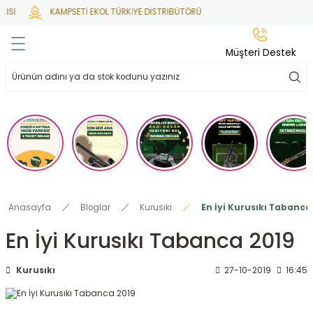
ISI
KAMPSETİ EKOL TÜRKİYE DİSTRİBÜTÖRÜ
Geri Dön
Geri Dön
Geri Dön
Geri Dön
Geri Dön
Müşteri Destek
lar
hlar
irsoft
tdoor
ak
 Gas
alar
alar
/ BBs
çaklar
ekler
i
Tüfekler
rı
esuarları
Anasayfa
Bloglar
Kurusıkı
En İyi Kurusıkı Tabanca
bancalar
ksesuarı
i
ları
letleri
En İyi Kurusıkı Tabanca 2019
ekler
lar
a
Kurusıkı
27-10-2019
16:45
ekler
 Temizlik
abılar