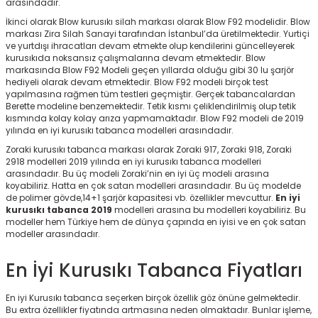
arasındadır.
r
İkinci olarak Blow kurusıkı silah markası olarak Blow F92 modelidir. Blow
markası Zira Silah Sanayi tarafından İstanbul’da üretilmektedir. Yurtiçi
ve yurtdışı ihracatları devam etmekte olup kendilerini güncelleyerek
kurusıkıda noksansız çalışmalarına devam etmektedir. Blow
markasında Blow F92 Modeli geçen yıllarda olduğu gibi 30 lu şarjör
hediyeli olarak devam etmektedir. Blow F92 modeli birçok test
yapılmasına rağmen tüm testleri geçmiştir. Gerçek tabancalardan
Berette modeline benzemektedir. Tetik kısmı çeliklendirilmiş olup tetik
kısmında kolay kolay arıza yapmamaktadır. Blow F92 modeli de 2019
yılında en iyi kurusıkı tabanca modelleri arasındadır.
Zoraki kurusıkı tabanca markası olarak Zoraki 917, Zoraki 918, Zoraki
2918 modelleri 2019 yılında en iyi kurusıkı tabanca modelleri
arasındadır. Bu üç modeli Zoraki’nin en iyi üç modeli arasına
koyabiliriz. Hatta en çok satan modelleri arasındadır. Bu üç modelde
de polimer gövde,14+1 şarjör kapasitesi vb. özellikler mevcuttur.
En iyi
kurusıkı tabanca 2019
modelleri arasına bu modelleri koyabiliriz. Bu
modeller hem Türkiye hem de dünya çapında en iyisi ve en çok satan
modeller arasındadır.
En İyi Kurusıkı Tabanca Fiyatları
En iyi Kurusıkı tabanca seçerken birçok özellik göz önüne gelmektedir.
Bu extra özellikler fiyatında artmasına neden olmaktadır. Bunlar işleme,