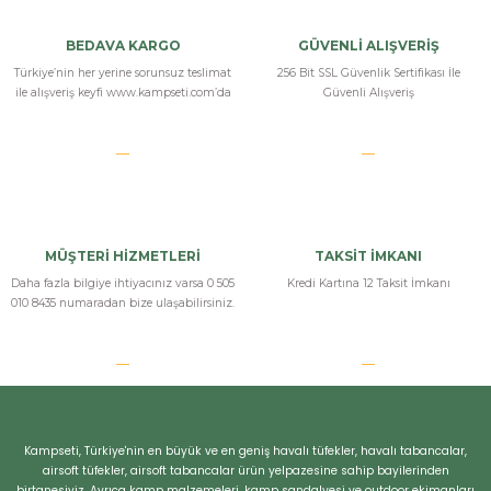
BEDAVA KARGO
GÜVENLİ ALIŞVERİŞ
Türkiye’nin her yerine sorunsuz teslimat
256 Bit SSL Güvenlik Sertifikası İle
ile alışveriş keyfi www.kampseti.com’da
Güvenli Alışveriş
MÜŞTERİ HİZMETLERİ
TAKSİT İMKANI
Daha fazla bilgiye ihtiyacınız varsa 0 505
Kredi Kartına 12 Taksit İmkanı
010 8435 numaradan bize ulaşabilirsiniz.
Kampseti, Türkiye'nin en büyük ve en geniş havalı tüfekler, havalı tabancalar,
airsoft tüfekler, airsoft tabancalar ürün yelpazesine sahip bayilerinden
birtanesiyiz. Ayrıca kamp malzemeleri, kamp sandalyesi ve outdoor ekimanları