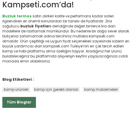
Kampseti.com’da!
Buzluk termos
satın alırken kalite ve performans kadar sizleri
ilgilendiren en önemli konulardan bir tanesi de fiyatlardır. Zira
soğutucu
buzluk fiyatları
dendiğinde değeri binlerce lira olan
modellere de rastlamak mümkündür. Bu nedenle bir doğa sever olarak
bütçenizi zorlamamak adına tercihiniz mutlaka kampseti.com
olmalıdır. Ürün çeşitliliği ve uygun fiyat seçenekleri sayesinde sizlerin en
büyük yardımcısı olan kampseti.com Türkiye’nin en çok tercih edilen
kamp ve hobi platformu olma özelliğini taşıyor. Aradığınız her ürünü
bulabileceğiniz bu platformda alışverişin keyfini yaşayacağınıza ciddi
manada emin olabilirsiniz.
Blog Etiketleri :
kamp ürünleri
kamp için gerekli olanlar
kamp malzemeleri
Tüm Bloglar