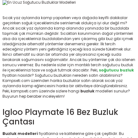
ksesuarları
e, Tabure
Sıcak yaz aylarında kamp yaparken veya doğada keyifli dakikalar
a Mermisi
geçirirken soğuk içeceklerinizle serinlemek oldukça iyi olur değil mi?
Ancak sıcak yaz aylarında kamp alanında yanınızda bir buzdolabı
taşımak çok mümkün değildir. Sıcaktan korunmanın doğal yöntemleri
ermisi
rları
olsa da içeceklerinizi buzdolabından yeni çıkarmış gibi buz gibi içmek
istediğinizde alternatif yöntemler denemeniz gerekir. İlk tercih
edeceğiniz yöntem yeni getirdiğiniz içeceği kısa sürede tüketmek olur.
uk
İkinci alternatif su olan bir ortamda yer alıyorsanız içeceği suda
bırakarak soğumasını sağlamaktır. Ancak bu yöntemler çok da istenen
sonucu veremez. Bu nedenle sizler için mantıklı tercih soğutucu buzluk
ile içeceklerinizi taze ve soğuk tutmak olacaktır. Peki,
soğutucu buzluk
fiyatları nasıldır? Soğutucu buzlukları nereden satın alabilirsiniz?
Kampseti.com üzerinden harika buzluklar satın alarak sıcak yaz
aylarında kamp eğlencesini harika bir aktiviteye dönüştürebilirsiniz.
Peki, kampseti.com üzerinde sizlere hangi
buzluk
modelleri sunulur?
Buyurun hep beraber inceleyelim!
a
uk
Igloo Playmate 16 Bez Buzluk
calar
Çantası
Buzluk modelleri
fiyatlarına ve kalitelerine göre çok çeşitlidir. Bu