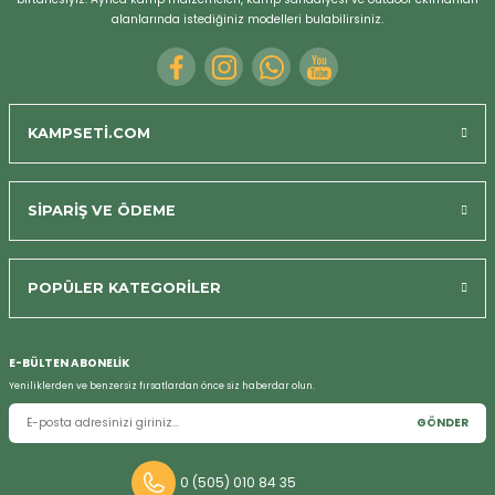
alanlarında istediğiniz modelleri bulabilirsiniz.
KAMPSETİ.COM
SİPARİŞ VE ÖDEME
Bizi Arayın
POPÜLER KATEGORİLER
E-BÜLTEN ABONELİK
Yeniliklerden ve benzersiz fırsatlardan önce siz haberdar olun.
GÖNDER
0 (505) 010 84 35