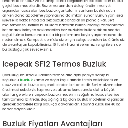
anlamda en ucuz ve kullanışlı olarak değerlendirilebilecek olan buzluk
r
çeşidi bez modellerdir. Bez olmalarından dolayı üretim maliyeti
açısından ucuz olan bez buzluk çantaları insanların buzluk satın
alırken daha az ödeme yapmasına da imkân sunar. Bunun yanı sıra
işlevsellik noktasında da bez buzluk çantalar ön plana çıkar. Sert
malzemeden üretilen buzluklara nazaran kullanılmadığı zamanlarda
katlanarak kolayca saklanabilen bez buzluklar kullanıldıkları sırada
soğuk tutma konusunda asla bir performans kaybı yaşanmasına da
neden olmaz. Kampseti.com’da sizler için satışa sunulan bu ürünle siz
de avantajları kapabilirsiniz. 16 litrelik hacmi ve kırmızı rengi ile siz de
bu buzluğu çok seveceksiniz.
Icepeak SF12 Termos Buzluk
Çocukluğumuzda kullanılan termoslarla aynı yapıya sahip bu
soğutucu
buzluk
kamp ve doğa koşullarında tercih edilebilecek en
ucuz ve kaliteli buzluk seçeneklerinden bir tanesidir. Sert malzemeden
üretilmesi sebebiyle taşıma ve saklama konusunda daha büyük
alanlar gerektiren Icepeak buzluk modelinin soğutma kapasitesi ise
tam tamına 12 litredir. Boş ağırlığı 2 kg olan buzluk modelinin dışarıdan
gelecek darbelere karşı oldukça dayanıklıdır. Taşıma kulpu ise 40 kg
kadar dayanıklıdır.
Buzluk Fiyatları Avantajları