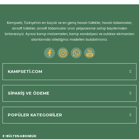
Kampseti, Türkiye'nin en büyük ve en geniş havalı tüfekler, havalı tabancalar,
airsoft tüfekler, airsoft tabancalar ürün yelpazesine sahip bayilerinden
birtanesiyiz. Ayrıca kamp malzemeleri, kamp sandalyesi ve outdoor ekimanları
alanlarında istediğiniz modelleri bulabilirsiniz.
KAMPSETİ.COM
SİPARİŞ VE ÖDEME
POPÜLER KATEGORİLER
Bizi Arayın
E-BÜLTEN ABONELİK