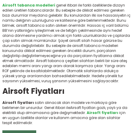
r
Airsoft tabanca modelleri
genel itibari ile farklı özelliklerde dizayn
edilen üretilen tabancalardır. Bu sebeple de dikkat edilmesi gereken
bazı durumlar meydana gelebilir. Bu konulardan ilki ise hassasiyetin iç
namlu deliğinin uzunluğuna ve kalitesine göre belirlenmektedir. Bunu
bilmek; airsoft tabanca
satın alırken önemlidir. Hassas iç varil bölümü
BB’nin yatkınlığını iyileştirmek ve de tetiğin çekilmesinde aynı hedef
alana dönmesine yardımcı olmak için farklı uzunluklarda ve çaplarda
çap satın almak mümkündür. Şayet airsoft silah hasar görürse bu
durumda değiştirilebilir. Bu sebeple de airsoft tabanca modelleri
konusunda dikkat edilmesi gereken öncelikli durum; parçaların
değiştirilip değiştirilemeyeceğine ya da parçaların fiyatlarına dikkat
etmek olmaktadır. Airsoft tabanca çeşitleri silahtan belirli bir süre ateş
edebilen mermi oranı yangı oranı olarak karşımıza çıkar. Yangı oranı
ROF şeklinde de kısaltılabilmektedir. Otomatik silahlarda oldukça
yüksek yangı oranlarından bahsedilebilmektedir. Hedefe yönelik tur
sayısının yükselmesi, vuruş şansının yükselmesini sağlayacaktır.
Airsoft Fiyatları
Airsoft fiyatları
satın alınacak olan modele ve markaya göre
belirlenen bir unsurdur. Genel itibari ileAirsoft fiyatları gazlı, yaylı ya da
elektrikli olup olmamasına göre değişmektedir.
Airsoft fiyatları
için
en uygun özellikte olanlar ve kullanım amacına göre olan silahlar
tespit edilmelidir.