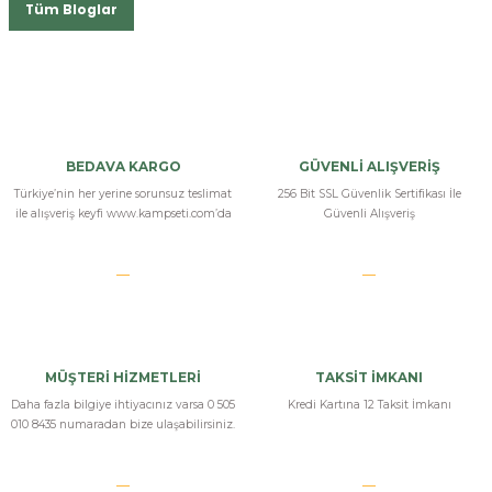
Tüm Bloglar
BEDAVA KARGO
GÜVENLİ ALIŞVERİŞ
Türkiye’nin her yerine sorunsuz teslimat
256 Bit SSL Güvenlik Sertifikası İle
ile alışveriş keyfi www.kampseti.com’da
Güvenli Alışveriş
MÜŞTERİ HİZMETLERİ
TAKSİT İMKANI
Daha fazla bilgiye ihtiyacınız varsa 0 505
Kredi Kartına 12 Taksit İmkanı
010 8435 numaradan bize ulaşabilirsiniz.