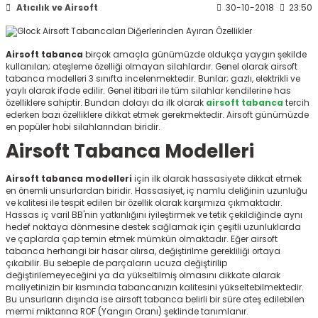
Atıcılık ve Airsoft
30-10-2018
23:50
ksesuarları
e, Tabure
a Mermisi
Airsoft tabanca
birçok amaçla günümüzde oldukça yaygın şekilde
kullanılan; ateşleme özelliği olmayan silahlardır. Genel olarak airsoft
tabanca modelleri
3 sınıfta incelenmektedir. Bunlar; gazlı, elektrikli ve
ermisi
rları
yaylı olarak ifade edilir. Genel itibari ile tüm silahlar kendilerine has
özelliklere sahiptir. Bundan dolayı da ilk olarak
airsoft tabanca
tercih
ederken bazı özelliklere dikkat etmek gerekmektedir. Airsoft günümüzde
uk
en popüler hobi silahlarından biridir.
Airsoft Tabanca Modelleri
Airsoft tabanca modelleri
için ilk olarak hassasiyete dikkat etmek
en önemli unsurlardan biridir. Hassasiyet, iç namlu deliğinin uzunluğu
ve kalitesi ile tespit edilen bir özellik olarak karşımıza çıkmaktadır.
Hassas iç varil BB'nin yatkınlığını iyileştirmek ve tetik çekildiğinde aynı
a
uk
hedef noktaya dönmesine destek sağlamak için çeşitli uzunluklarda
ve çaplarda çap temin etmek mümkün olmaktadır. Eğer airsoft
tabanca herhangi bir hasar alırsa, değiştirilme gerekliliği ortaya
calar
çıkabilir. Bu sebeple de parçaların ucuza değiştirilip
değiştirilemeyeceğini ya da yükseltilmiş olmasını dikkate alarak
maliyetinizin bir kısmında tabancanızın kalitesini yükseltebilmektedir.
Bu unsurların dışında ise airsoft tabanca belirli bir süre ateş edilebilen
mermi miktarına ROF (Yangın Oranı) şeklinde tanımlanır.