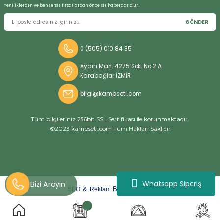
Yeniliklerden ve benzersiz fırsatlardan önce siz haberdar olun.
GÖNDER
0 (505) 010 84 35
Aydın Mah. 4275 Sok. No:2 A
Karabağlar İZMİR
bilgi@kampseti.com
Tüm bilgileriniz 256bit SSL Sertifikası ile korunmaktadır.
©2023 kampseti.com Tüm Hakları Saklıdır
Whatsapp Sipariş
arat
ify
&
By
SEO
Reklam
ideasoft
e-