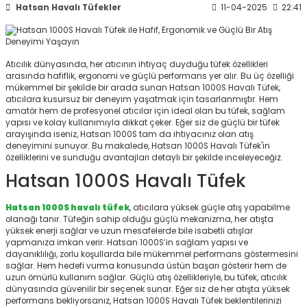
Hatsan Havalı Tüfekler
11-04-2025
22:41
ksesuarları
e, Tabure
a Mermisi
Atıcılık dünyasında, her atıcının ihtiyaç duyduğu tüfek özellikleri
arasında hafiflik, ergonomi ve güçlü performans yer alır. Bu üç özelliği
ermisi
rları
mükemmel bir şekilde bir arada sunan Hatsan 1000S Havalı Tüfek,
atıcılara kusursuz bir deneyim yaşatmak için tasarlanmıştır. Hem
amatör hem de profesyonel atıcılar için ideal olan bu tüfek, sağlam
uk
yapısı ve kolay kullanımıyla dikkat çeker. Eğer siz de güçlü bir tüfek
arayışında iseniz, Hatsan 1000S tam da ihtiyacınız olan atış
deneyimini sunuyor. Bu makalede, Hatsan 1000S Havalı Tüfek'in
özelliklerini ve sunduğu avantajları detaylı bir şekilde inceleyeceğiz.
Hatsan 1000S Havalı Tüfek
Hatsan 1000S havalı tüfek
, atıcılara yüksek güçle atış yapabilme
a
uk
olanağı tanır. Tüfeğin sahip olduğu güçlü mekanizma, her atışta
yüksek enerji sağlar ve uzun mesafelerde bile isabetli atışlar
yapmanıza imkan verir. Hatsan 1000S’in sağlam yapısı ve
calar
dayanıklılığı, zorlu koşullarda bile mükemmel performans göstermesini
sağlar. Hem hedefi vurma konusunda üstün başarı gösterir hem de
uzun ömürlü kullanım sağlar. Güçlü atış özellikleriyle, bu tüfek, atıcılık
dünyasında güvenilir bir seçenek sunar. Eğer siz de her atışta yüksek
performans bekliyorsanız, Hatsan 1000S Havalı Tüfek beklentilerinizi