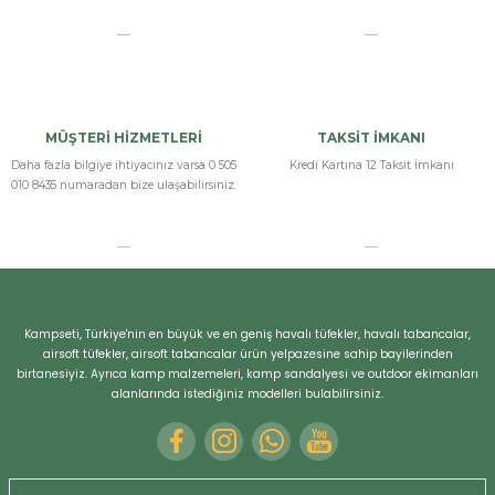
MÜŞTERİ HİZMETLERİ
TAKSİT İMKANI
Daha fazla bilgiye ihtiyacınız varsa 0 505
Kredi Kartına 12 Taksit İmkanı
010 8435 numaradan bize ulaşabilirsiniz.
Kampseti, Türkiye'nin en büyük ve en geniş havalı tüfekler, havalı tabancalar,
airsoft tüfekler, airsoft tabancalar ürün yelpazesine sahip bayilerinden
birtanesiyiz. Ayrıca kamp malzemeleri, kamp sandalyesi ve outdoor ekimanları
alanlarında istediğiniz modelleri bulabilirsiniz.