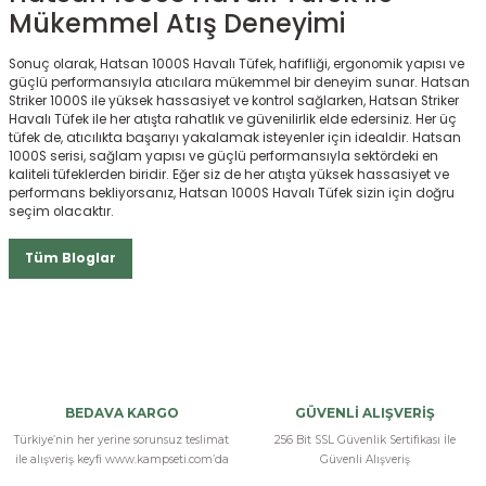
Mükemmel Atış Deneyimi
Sonuç olarak, Hatsan 1000S Havalı Tüfek, hafifliği, ergonomik yapısı ve
güçlü performansıyla atıcılara mükemmel bir deneyim sunar. Hatsan
Striker 1000S ile yüksek hassasiyet ve kontrol sağlarken, Hatsan Striker
Havalı Tüfek ile her atışta rahatlık ve güvenilirlik elde edersiniz. Her üç
tüfek de, atıcılıkta başarıyı yakalamak isteyenler için idealdir. Hatsan
1000S serisi, sağlam yapısı ve güçlü performansıyla sektördeki en
kaliteli tüfeklerden biridir. Eğer siz de her atışta yüksek hassasiyet ve
performans bekliyorsanız, Hatsan 1000S Havalı Tüfek sizin için doğru
seçim olacaktır.
Tüm Bloglar
BEDAVA KARGO
GÜVENLİ ALIŞVERİŞ
Türkiye’nin her yerine sorunsuz teslimat
256 Bit SSL Güvenlik Sertifikası İle
ile alışveriş keyfi www.kampseti.com’da
Güvenli Alışveriş