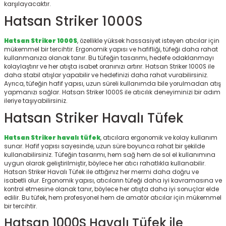
karşılayacaktır.
r
Hatsan Striker 1000S
Hatsan Striker 1000S
, özellikle yüksek hassasiyet isteyen atıcılar için
mükemmel bir tercihtir. Ergonomik yapısı ve hafifliği, tüfeği daha rahat
kullanmanıza olanak tanır. Bu tüfeğin tasarımı, hedefe odaklanmayı
kolaylaştırır ve her atışta isabet oranınızı artırır. Hatsan Striker 1000S ile
daha stabil atışlar yapabilir ve hedefinizi daha rahat vurabilirsiniz.
Ayrıca, tüfeğin hafif yapısı, uzun süreli kullanımda bile yorulmadan atış
yapmanızı sağlar. Hatsan Striker 1000S ile atıcılık deneyiminizi bir adım
ileriye taşıyabilirsiniz.
Hatsan Striker Havalı Tüfek
Hatsan Striker havalı tüfek
, atıcılara ergonomik ve kolay kullanım
sunar. Hafif yapısı sayesinde, uzun süre boyunca rahat bir şekilde
kullanabilirsiniz. Tüfeğin tasarımı, hem sağ hem de sol el kullanımına
uygun olarak geliştirilmiştir, böylece her atıcı rahatlıkla kullanabilir.
Hatsan Striker Havalı Tüfek ile attığınız her mermi daha doğru ve
isabetli olur. Ergonomik yapısı, atıcıların tüfeği daha iyi kavramasına ve
kontrol etmesine olanak tanır, böylece her atışta daha iyi sonuçlar elde
edilir. Bu tüfek, hem profesyonel hem de amatör atıcılar için mükemmel
bir tercihtir.
Hatsan 1000S Havalı Tüfek ile