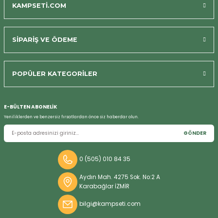
KAMPSETİ.COM
SİPARİŞ VE ÖDEME
Bizi Arayın
POPÜLER KATEGORİLER
E-BÜLTEN ABONELİK
Yeniliklerden ve benzersiz fırsatlardan önce siz haberdar olun.
GÖNDER
0 (505) 010 84 35
Aydın Mah. 4275 Sok. No:2 A
Karabağlar İZMİR
bilgi@kampseti.com