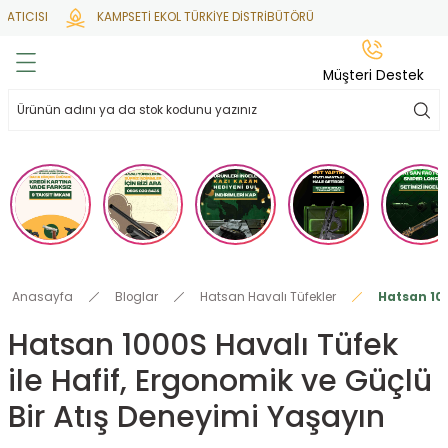
TICISI
KAMPSETİ EKOL TÜRKİYE DİSTRİBÜTÖRÜ
Geri Dön
Geri Dön
Geri Dön
Geri Dön
Geri Dön
Müşteri Destek
lar
hlar
irsoft
tdoor
ak
 Gas
alar
alar
/ BBs
çaklar
ekler
i
Tüfekler
rı
esuarları
Anasayfa
Bloglar
Hatsan Havalı Tüfekler
Hatsan 100
bancalar
ksesuarı
i
ları
letleri
Hatsan 1000S Havalı Tüfek
ile Hafif, Ergonomik ve Güçlü
ekler
lar
a
Bir Atış Deneyimi Yaşayın
ekler
 Temizlik
abılar