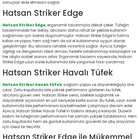
sonuçları elde etmesini sağlar.
r
Hatsan Striker Edge
Hatsan Striker Edge
, ergonomik tasarımıyla dikkat çeker. Tüfeğin
tasarımındaki her detay, atıcıların daha rahat bir şekilde kullanım
sağlaması için özenle düşünülmüştür. Hatsan Striker Edge’in tutma
kolları ve yapısı, hem sağ hem de sol el kullanımına uygun olarak
geliştirilmiştir. Bu, atıcılara rahatlık ve kontrol sağlar. Ayrıca, tüfeğin
ağırlığı ve dengesinin ideal olması, hedefe odaklanmayı kolaylaştırır ve
her atışta isabet oranını artırır. Ergonomik tasarımı sayesinde, Hatsan
Striker Edge uzun süreli kullanımda bile yorgunluk hissi yaratmaz.
Hatsan Striker Havalı Tüfek
Hatsan Striker havalı tüfek
, sağlam yapısı ve dayanıklılığıyla öne
çıkar. Zorlu koşullarda bile yüksek performans gösteren bu tüfek,
atıcılara güven verir. Hatsan Striker serisi, özellikle sağlamlık ve
dayanıklılık açısından en üst seviyede kalite sunar. Bu tüfek, uzun süreli
kullanımda bile performansını kaybetmeden çalışmaya devam eder.
Ayrıca, Hatsan Striker Havalı Tüfek’in bakımı oldukça kolaydır. Düzenli
bakım ile tüfeğinizin performansını her zaman yüksek tutabilirsiniz. Hem
zorlu koşullarda hem de günlük kullanımda güvenilir bir atış arayanlar
için ideal bir tercihtir.
Hatsan Striker Edge ile Mükemmel