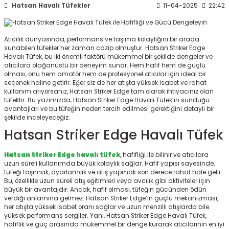
Hatsan Havalı Tüfekler
11-04-2025
22:42
ksesuarları
e, Tabure
a Mermisi
Atıcılık dünyasında, performans ve taşıma kolaylığını bir arada
sunabilen tüfekler her zaman cazip olmuştur. Hatsan Striker Edge
Havalı Tüfek, bu iki önemli faktörü mükemmel bir şekilde dengeler ve
ermisi
rları
atıcılara olağanüstü bir deneyim sunar. Hem hafif hem de güçlü
olması, onu hem amatör hem de profesyonel atıcılar için ideal bir
seçenek haline getirir. Eğer siz de her atışta yüksek isabet ve rahat
uk
kullanım arıyorsanız, Hatsan Striker Edge tam olarak ihtiyacınız olan
tüfektir. Bu yazımızda, Hatsan Striker Edge Havalı Tüfek’in sunduğu
avantajları ve bu tüfeğin neden tercih edilmesi gerektiğini detaylı bir
şekilde inceleyeceğiz.
Hatsan Striker Edge Havalı Tüfek
Hatsan Striker Edge havalı tüfek
, hafifliği ile bilinir ve atıcılara
a
uk
uzun süreli kullanımda büyük kolaylık sağlar. Hafif yapısı sayesinde,
tüfeği taşımak, ayarlamak ve atış yapmak son derece rahat hale gelir.
Bu, özellikle uzun süreli atış eğitimleri veya avcılık gibi aktiviteler için
calar
büyük bir avantajdır. Ancak, hafif olması, tüfeğin gücünden ödün
verdiği anlamına gelmez. Hatsan Striker Edge’in güçlü mekanizması,
her atışta yüksek isabet oranı sağlar ve uzun menzilli atışlarda bile
yüksek performans sergiler. Yani, Hatsan Striker Edge Havalı Tüfek,
hafiflik ve güç arasında mükemmel bir denge kurarak atıcılarının en iyi