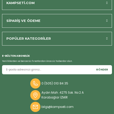
KAMPSETİ.COM
SİPARİŞ VE ÖDEME
Bizi Arayın
POPÜLER KATEGORİLER
E-BÜLTEN ABONELİK
Yeniliklerden ve benzersiz fırsatlardan önce siz haberdar olun.
GÖNDER
0 (505) 010 84 35
Aydın Mah. 4275 Sok. No:2 A
Karabağlar İZMİR
bilgi@kampseti.com