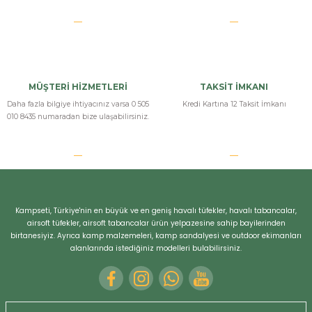
MÜŞTERİ HİZMETLERİ
TAKSİT İMKANI
Daha fazla bilgiye ihtiyacınız varsa 0 505
Kredi Kartına 12 Taksit İmkanı
010 8435 numaradan bize ulaşabilirsiniz.
Kampseti, Türkiye'nin en büyük ve en geniş havalı tüfekler, havalı tabancalar,
airsoft tüfekler, airsoft tabancalar ürün yelpazesine sahip bayilerinden
birtanesiyiz. Ayrıca kamp malzemeleri, kamp sandalyesi ve outdoor ekimanları
alanlarında istediğiniz modelleri bulabilirsiniz.