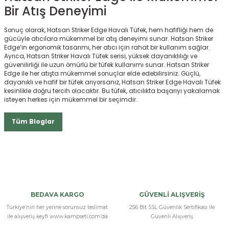
Bir Atış Deneyimi
Sonuç olarak, Hatsan Striker Edge Havalı Tüfek, hem hafifliği hem de
gücüyle atıcılara mükemmel bir atış deneyimi sunar. Hatsan Striker
Edge’in ergonomik tasarımı, her atıcı için rahat bir kullanım sağlar.
Ayrıca, Hatsan Striker Havalı Tüfek serisi, yüksek dayanıklılığı ve
güvenilirliği ile uzun ömürlü bir tüfek kullanımı sunar. Hatsan Striker
Edge ile her atışta mükemmel sonuçlar elde edebilirsiniz. Güçlü,
dayanıklı ve hafif bir tüfek arıyorsanız, Hatsan Striker Edge Havalı Tüfek
kesinlikle doğru tercih olacaktır. Bu tüfek, atıcılıkta başarıyı yakalamak
isteyen herkes için mükemmel bir seçimdir.
Tüm Bloglar
BEDAVA KARGO
GÜVENLİ ALIŞVERİŞ
Türkiye’nin her yerine sorunsuz teslimat
256 Bit SSL Güvenlik Sertifikası İle
ile alışveriş keyfi www.kampseti.com’da
Güvenli Alışveriş