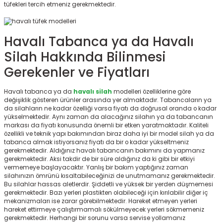
tüfekleri tercih etmeniz gerekmektedir.
Havalı Tabanca ya da Havalı
Silah Hakkında Bilinmesi
Gerekenler ve Fiyatları
Havalı tabanca ya da
havalı silah
modelleri özelliklerine göre
değişiklik gösteren ürünler arasında yer almaktadır. Tabancaların ya
da silahların ne kadar özelliği varsa fiyatı da doğrusal oranda o kadar
yükselmektedir. Aynı zaman da alacağınız silahın ya da tabancanın
markası da fiyatı konusunda önemli bir etken yaratmaktadır. Kaliteli
özellikli ve teknik yapı bakımından biraz daha iyi bir model silah ya da
tabanca almak istiyorsanız fiyatı da bir o kadar yükseltmeniz
gerekmektedir. Aldığınız havalı tabancanın bakımını da yapmanız
gerekmektedir. Aksi takdir de bir süre aldığınız da ki gibi bir etkiyi
vermemeye başlayacaktır. Yanlış bir bakım yaptığınız zaman
silahınızın ömrünü kısaltabileceğinizi de unutmamanız gerekmektedir.
Bu silahlar hassas aletlerdir. Şiddetli ve yüksek bir yerden düşmemesi
gerekmektedir. Bazı yerleri plastikten olabileceği için kırılabilir diğer iç
mekanizmaları ise zarar görebilmektedir. Hareket etmeyen yerleri
hareket ettirmeye çalıştırmamalı sökülmeyecek yerleri sökmemeniz
gerekmektedir. Herhangi bir sorunu varsa servise yollamanız