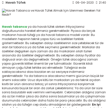
Havalı Tüfek
06-04-2020
21:40
ksesuarları
e, Tabure
a Mermisi
Havalı tabanca
ya da havalı tüfek alırken ihtiyaçlarınız
ermisi
rları
doğrultusunda hareket etmeniz gerekmektedir. Piyasa da birçok
markanın havalı tüfeği ya da havalı tabanca modeli vardır. Bu
modellerin hepsinin teknik yapısı türü ve özellikleri farklılık
uk
göstermektedir. Bu sebepten dolayı özelliklerinin size yetebilecek tür de
olan bir tabanca ya da tüfek seçmeniz gerekmektedir. Markalar da
özellikler değişirken aynı zaman da da markaların silah türleri
arasında da özellikler değişmektedir. Bu sebepten dolayı fiyatlar da
doğrusal oran da değişmektedir. Örneğin tüfek alacağınız zaman
yapısı güvenlik kilitleri önemli bir yer tutmaktadır. Güvenlik kilidi
olmayan çoğu tüfek tehlike arz etmektedir. Tüfeğinizi evde
saklayacaksınız olası kazaları en az seviyeye indirmeniz
gerekmektedir. Ya da tabanca alacaksınız mermi gücünün büyük bir
a
uk
önemi solacaktır. Ucuz diye kötü bir markadan ya da teknik açıdan
kısıtlı bir ürün alırsanız birkaç yıl sonra ihtiyaçlarınızı karşılamak
konusunda büyük bir oran da zorluk çekebilirsiniz. Ya da ürün bir süre
calar
sonra bozulabilir eski verimini vermeyebilir. Cebinizden aldığınız zaman
da az bir miktar çıksa da daha sonra bozulmalar ya da çalışmaması
durumunda cebinizden daha fazla bir para çıkacaktır. Bu da aldığınız
silahın ya da tüfeğin cep dostu olmadığının bir göstergesidir.
En iyi