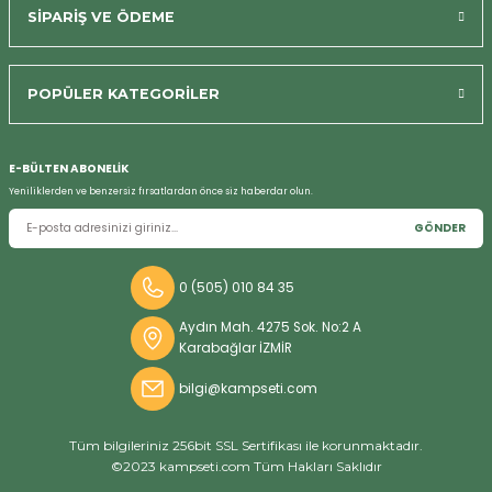
Bizi Arayın
SİPARİŞ VE ÖDEME
POPÜLER KATEGORİLER
E-BÜLTEN ABONELİK
Yeniliklerden ve benzersiz fırsatlardan önce siz haberdar olun.
GÖNDER
0 (505) 010 84 35
Aydın Mah. 4275 Sok. No:2 A
Karabağlar İZMİR
bilgi@kampseti.com
Tüm bilgileriniz 256bit SSL Sertifikası ile korunmaktadır.
©2023 kampseti.com Tüm Hakları Saklıdır