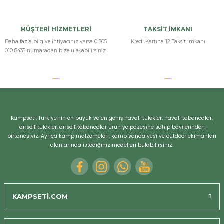
MÜŞTERİ HİZMETLERİ
TAKSİT İMKANI
Daha fazla bilgiye ihtiyacınız varsa 0 505
Kredi Kartına 12 Taksit İmkanı
010 8435 numaradan bize ulaşabilirsiniz.
Kampseti, Türkiye'nin en büyük ve en geniş havalı tüfekler, havalı tabancalar,
airsoft tüfekler, airsoft tabancalar ürün yelpazesine sahip bayilerinden
birtanesiyiz. Ayrıca kamp malzemeleri, kamp sandalyesi ve outdoor ekimanları
alanlarında istediğiniz modelleri bulabilirsiniz.
KAMPSETİ.COM