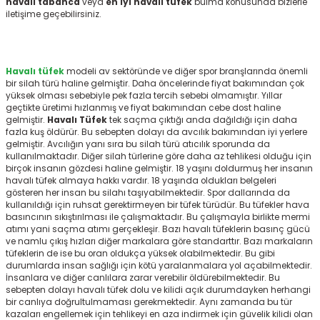
havalı tabanca
veya
en iyi havalı tüfek
bulma konusunda bizlerle
r
iletişime geçebilirsiniz.
Havalı tüfek
modeli av sektöründe ve diğer spor branşlarında önemli
bir silah türü haline gelmiştir. Daha öncelerinde fiyat bakımından çok
yüksek olması sebebiyle pek fazla tercih sebebi olmamıştır. Yıllar
geçtikte üretimi hızlanmış ve fiyat bakımından cebe dost haline
gelmiştir.
Havalı Tüfek
tek saçma çıktığı anda dağıldığı için daha
fazla kuş öldürür. Bu sebepten dolayı da avcılık bakımından iyi yerlere
gelmiştir. Avcılığın yanı sıra bu silah türü atıcılık sporunda da
kullanılmaktadır. Diğer silah türlerine göre daha az tehlikesi olduğu için
birçok insanın gözdesi haline gelmiştir. 18 yaşını doldurmuş her insanın
havalı tüfek almaya hakkı vardır. 18 yaşında oldukları belgeleri
gösteren her insan bu silahı taşıyabilmektedir. Spor dallarında da
kullanıldığı için ruhsat gerektirmeyen bir tüfek türüdür. Bu tüfekler hava
basıncının sıkıştırılması ile çalışmaktadır. Bu çalışmayla birlikte mermi
atımı yani saçma atımı gerçekleşir. Bazı havalı tüfeklerin basınç gücü
ve namlu çıkış hızları diğer markalara göre standarttır. Bazı markaların
tüfeklerin de ise bu oran oldukça yüksek olabilmektedir. Bu gibi
durumlarda insan sağlığı için kötü yaralanmalara yol açabilmektedir.
İnsanlara ve diğer canlılara zarar verebilir öldürebilmektedir. Bu
sebepten dolayı havalı tüfek dolu ve kilidi açık durumdayken herhangi
bir canlıya doğrultulmaması gerekmektedir. Aynı zamanda bu tür
kazaları engellemek için tehlikeyi en aza indirmek için güvelik kilidi olan