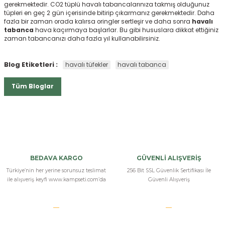
gerekmektedir. CO2 tüplü havalı tabancalarınıza takmış olduğunuz
tüpleri en geç 2 gün içerisinde bitirip çıkarmanız gerekmektedir. Daha
fazla bir zaman orada kalırsa oringler sertleşir ve daha sonra
havalı
tabanca
hava kaçırmaya başlarlar. Bu gibi hususlara dikkat ettiğiniz
zaman tabancanızı daha fazla yıl kullanabilirsiniz.
Blog Etiketleri :
havalı tüfekler
havalı tabanca
Tüm Bloglar
BEDAVA KARGO
GÜVENLİ ALIŞVERİŞ
Türkiye’nin her yerine sorunsuz teslimat
256 Bit SSL Güvenlik Sertifikası İle
ile alışveriş keyfi www.kampseti.com’da
Güvenli Alışveriş