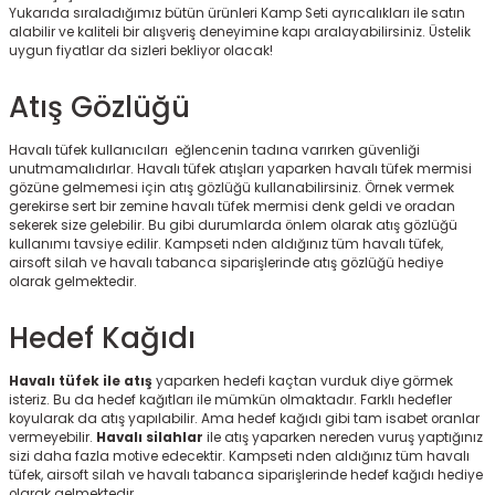
Yukarıda sıraladığımız bütün ürünleri Kamp Seti ayrıcalıkları ile satın
alabilir ve kaliteli bir alışveriş deneyimine kapı aralayabilirsiniz. Üstelik
uygun fiyatlar da sizleri bekliyor olacak!
Atış Gözlüğü
Havalı tüfek kullanıcıları eğlencenin tadına varırken güvenliği
unutmamalıdırlar. Havalı tüfek atışları yaparken havalı tüfek mermisi
gözüne gelmemesi için atış gözlüğü kullanabilirsiniz. Örnek vermek
gerekirse sert bir zemine havalı tüfek mermisi denk geldi ve oradan
sekerek size gelebilir. Bu gibi durumlarda önlem olarak atış gözlüğü
kullanımı tavsiye edilir. Kampseti nden aldığınız tüm havalı tüfek,
airsoft silah ve havalı tabanca siparişlerinde atış gözlüğü hediye
olarak gelmektedir.
Hedef Kağıdı
Havalı tüfek ile atış
yaparken hedefi kaçtan vurduk diye görmek
isteriz. Bu da hedef kağıtları ile mümkün olmaktadır. Farklı hedefler
koyularak da atış yapılabilir. Ama hedef kağıdı gibi tam isabet oranlar
vermeyebilir.
Havalı silahlar
ile atış yaparken nereden vuruş yaptığınız
sizi daha fazla motive edecektir. Kampseti nden aldığınız tüm havalı
tüfek, airsoft silah ve havalı tabanca siparişlerinde hedef kağıdı hediye
olarak gelmektedir.