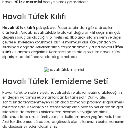
havalı
tüfek mermisi
hediye olarak gelmektedir.
Havalı Tüfek Kılıfı
Havalı tüfek kılıfı
pek çok avcı/atıcı tarafından göz ardı edilen
ürünlerdir. Ancak havalı tüfeklerle alakalı doğru bir kılıf seçiminin çok
değerli sonuçları olacağını bilmelisiniz. İlk olarak silahın nem ve diğer
çevresel etkilerden korunması kılıf ile mümkün olur. Öte yandan av
sırasında doğada ilerlerken silahı taşımak amacıyla da havalı
tüfek
kılıfı
kullanmak değerlidir. Kampseti nden aldığınız tüm havalı tüfek
siparişlerinde kılıf hediye olarak gelmektedir.
Havalı Tüfek Temizleme Seti
Havalı tüfek temizleme seti, havalı tüfek ile alakalı satın alabileceğiniz
en değerli yardımcı ekipmanlardan bir tanesidir. Çünkü atış
sonrasında temizlenmeyen silahlarda zamanla problemler görülmesi
muhtemeldir. Mekanik bir sisteme sahip olan hemen her ekipman gibi
silahların da mekanik sistemi temizlenmeli ve yağlanmalıdır.
Silahınızı daha uzun süreli ve kaliteli kullanmanızın yegâne yolu budur.
Aksi takdirde kısa sürede zarar görecek olan silahınızın performansının
da düşüşüne neden olabilirsiniz.