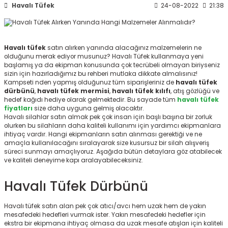
Havalı Tüfek
24-08-2022
21:38
ksesuarları
e, Tabure
a Mermisi
Havalı tüfek
satın alırken yanında alacağınız malzemelerin ne
olduğunu merak ediyor musunuz? Havalı Tüfek kullanmaya yeni
ermisi
rları
başlamış ya da ekipman konusunda çok tecrübeli olmayan biriyseniz
sizin için hazırladığımız bu rehberi mutlaka dikkate almalısınız!
Kampseti nden yapmış olduğunuz tüm siparişleriniz de
havalı tüfek
uk
dürbünü
,
havalı tüfek mermisi
,
havalı tüfek kılıfı
, atış gözlüğü ve
hedef kağıdı hediye olarak gelmektedir. Bu sayade tüm
havalı tüfek
fiyatları
size daha uyguna gelmiş olacaktır.
Havalı silahlar satın almak pek çok insan için başlı başına bir zorluk
olurken bu silahların daha kaliteli kullanımı için yardımcı ekipmanlara
ihtiyaç vardır. Hangi ekipmanların satın alınması gerektiği ve ne
amaçla kullanılacağını sıralayarak size kusursuz bir silah alışveriş
süreci sunmayı amaçlıyoruz. Aşağıda bütün detaylara göz atabilecek
ve kaliteli deneyime kapı aralayabileceksiniz.
a
uk
Havalı Tüfek Dürbünü
calar
Havalı tüfek satın alan pek çok atıcı/avcı hem uzak hem de yakın
mesafedeki hedefleri vurmak ister. Yakın mesafedeki hedefler için
ekstra bir ekipmana ihtiyaç olmasa da uzak mesafe atışları için kaliteli