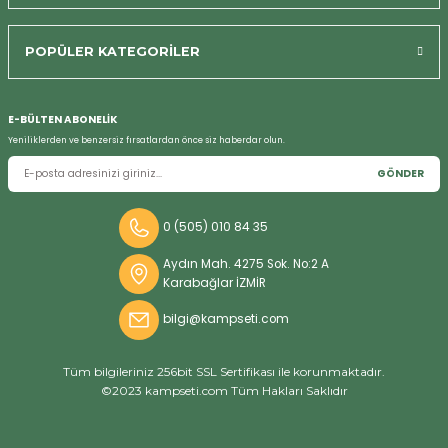
POPÜLER KATEGORİLER
E-BÜLTEN ABONELİK
Yeniliklerden ve benzersiz fırsatlardan önce siz haberdar olun.
GÖNDER
0 (505) 010 84 35
Aydın Mah. 4275 Sok. No:2 A
Karabağlar İZMİR
bilgi@kampseti.com
Tüm bilgileriniz 256bit SSL Sertifikası ile korunmaktadır.
©2023 kampseti.com Tüm Hakları Saklıdır