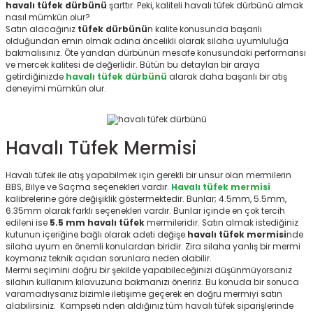
havalı tüfek dürbünü
şarttır. Peki, kaliteli havalı tüfek dürbünü almak
r
nasıl mümkün olur?
Satın alacağınız
tüfek dürbünü
n kalite konusunda başarılı
olduğundan emin olmak adına öncelikli olarak silaha uyumluluğa
bakmalısınız. Öte yandan dürbünün mesafe konusundaki performansı
ve mercek kalitesi de değerlidir. Bütün bu detayları bir araya
getirdiğinizde
havalı tüfek dürbünü
alarak daha başarılı bir atış
deneyimi mümkün olur.
Havalı Tüfek Mermisi
Havalı tüfek ile atış yapabilmek için gerekli bir unsur olan mermilerin
BBS, Bilye ve Saçma seçenekleri vardır.
Havalı tüfek mermisi
kalibrelerine göre değişiklik göstermektedir. Bunlar; 4.5mm, 5.5mm,
6.35mm olarak farklı seçenekleri vardır. Bunlar içinde en çok tercih
edileni ise
5.5 mm havalı tüfek
mermileridir. Satın almak istediğiniz
kutunun içeriğine bağlı olarak adeti değişe
havalı tüfek mermisi
nde
silaha uyum en önemli konulardan biridir. Zira silaha yanlış bir mermi
koymanız teknik açıdan sorunlara neden olabilir.
Mermi seçimini doğru bir şekilde yapabileceğinizi düşünmüyorsanız
silahın kullanım kılavuzuna bakmanızı öneririz. Bu konuda bir sonuca
varamadıysanız bizimle iletişime geçerek en doğru mermiyi satın
alabilirsiniz. Kampseti nden aldığınız tüm havalı tüfek siparişlerinde