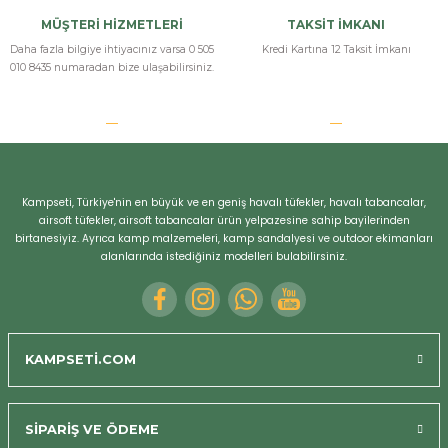
MÜŞTERİ HİZMETLERİ
TAKSİT İMKANI
Daha fazla bilgiye ihtiyacınız varsa 0 505
Kredi Kartına 12 Taksit İmkanı
010 8435 numaradan bize ulaşabilirsiniz.
Kampseti, Türkiye'nin en büyük ve en geniş havalı tüfekler, havalı tabancalar,
airsoft tüfekler, airsoft tabancalar ürün yelpazesine sahip bayilerinden
birtanesiyiz. Ayrıca kamp malzemeleri, kamp sandalyesi ve outdoor ekimanları
alanlarında istediğiniz modelleri bulabilirsiniz.
Bizi Arayın
KAMPSETİ.COM
SİPARİŞ VE ÖDEME