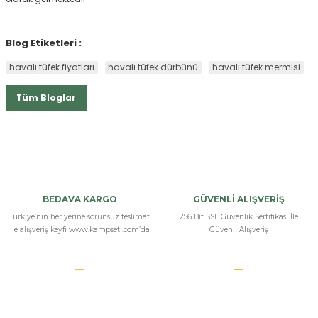
Blog Etiketleri :
havalı tüfek fiyatları
havalı tüfek dürbünü
havalı tüfek mermisi
Tüm Bloglar
BEDAVA KARGO
GÜVENLİ ALIŞVERİŞ
Türkiye’nin her yerine sorunsuz teslimat
256 Bit SSL Güvenlik Sertifikası İle
ile alışveriş keyfi www.kampseti.com’da
Güvenli Alışveriş