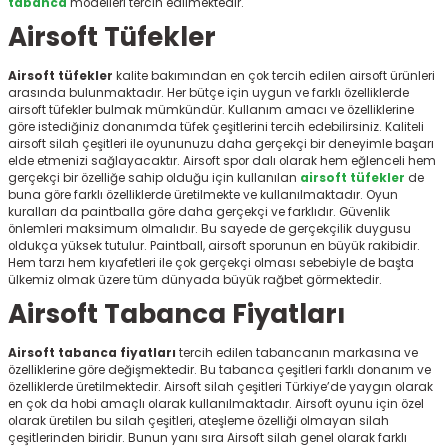
tabanca
modelleri
tercih edilmektedir.
r
Airsoft Tüfekler
Airsoft tüfekler
kalite bakımından en çok tercih edilen airsoft ürünleri
arasında bulunmaktadır. Her bütçe için uygun ve farklı özelliklerde
airsoft tüfekler
bulmak mümkündür. Kullanım amacı ve özelliklerine
göre istediğiniz donanımda tüfek çeşitlerini tercih edebilirsiniz. Kaliteli
airsoft silah çeşitleri ile oyununuzu daha gerçekçi bir deneyimle başarı
elde etmenizi sağlayacaktır. Airsoft spor dalı olarak hem eğlenceli hem
gerçekçi bir özelliğe sahip olduğu için kullanılan
airsoft tüfekler
de
buna göre farklı özelliklerde üretilmekte ve kullanılmaktadır. Oyun
kuralları da paintballa göre daha gerçekçi ve farklıdır. Güvenlik
önlemleri maksimum olmalıdır. Bu sayede de gerçekçilik duygusu
oldukça yüksek tutulur. Paintball, airsoft sporunun en büyük rakibidir.
Hem tarzı hem kıyafetleri ile çok gerçekçi olması sebebiyle de başta
ülkemiz olmak üzere tüm dünyada büyük rağbet görmektedir.
Airsoft Tabanca Fiyatları
Airsoft tabanca fiyatları
tercih edilen tabancanın markasına ve
özelliklerine göre değişmektedir. Bu tabanca çeşitleri farklı donanım ve
özelliklerde üretilmektedir. Airsoft silah çeşitleri Türkiye’de yaygın olarak
en çok da hobi amaçlı olarak kullanılmaktadır. Airsoft oyunu için özel
olarak üretilen bu silah çeşitleri, ateşleme özelliği olmayan silah
çeşitlerinden biridir. Bunun yanı sıra Airsoft silah genel olarak farklı