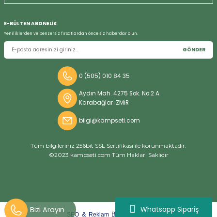
E-BÜLTEN ABONELİK
Yeniliklerden ve benzersiz fırsatlardan önce siz haberdar olun.
GÖNDER
0 (505) 010 84 35
Aydın Mah. 4275 Sok. No:2 A
Karabağlar İZMİR
bilgi@kampseti.com
Tüm bilgileriniz 256bit SSL Sertifikası ile korunmaktadır.
©2023 kampseti.com Tüm Hakları Saklıdır
Whatsapp Sipariş
arat
ify
&
By
SEO
Reklam