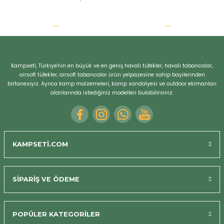
Kampseti, Türkiye'nin en büyük ve en geniş havalı tüfekler, havalı tabancalar,
airsoft tüfekler, airsoft tabancalar ürün yelpazesine sahip bayilerinden
birtanesiyiz. Ayrıca kamp malzemeleri, kamp sandalyesi ve outdoor ekimanları
alanlarında istediğiniz modelleri bulabilirsiniz.
KAMPSETİ.COM
SİPARİŞ VE ÖDEME
POPÜLER KATEGORİLER
Bizi Arayın