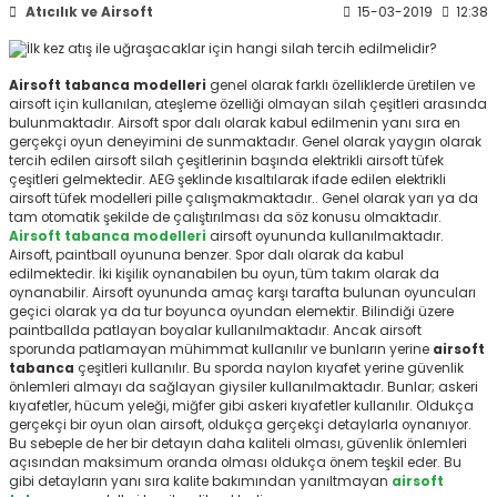
Atıcılık ve Airsoft
15-03-2019
12:38
ksesuarları
e, Tabure
a Mermisi
Airsoft tabanca modelleri
genel olarak farklı özelliklerde üretilen ve
airsoft için kullanılan, ateşleme özelliği olmayan silah çeşitleri arasında
bulunmaktadır. Airsoft spor dalı olarak kabul edilmenin yanı sıra en
ermisi
rları
gerçekçi oyun deneyimini de sunmaktadır. Genel olarak yaygın olarak
tercih edilen airsoft silah çeşitlerinin başında elektrikli airsoft tüfek
çeşitleri gelmektedir. AEG şeklinde kısaltılarak ifade edilen elektrikli
uk
airsoft tüfek modelleri pille çalışmakmaktadır.. Genel olarak yarı ya da
tam otomatik şekilde de çalıştırılması da söz konusu olmaktadır.
Airsoft tabanca modelleri
airsoft oyununda kullanılmaktadır.
Airsoft, paintball oyununa benzer. Spor dalı olarak da kabul
edilmektedir. İki kişilik oynanabilen bu oyun, tüm takım olarak da
oynanabilir. Airsoft oyununda amaç karşı tarafta bulunan oyuncuları
geçici olarak ya da tur boyunca oyundan elemektir. Bilindiği üzere
paintballda patlayan boyalar kullanılmaktadır. Ancak airsoft
sporunda patlamayan mühimmat kullanılır ve bunların yerine
airsoft
a
uk
tabanca
çeşitleri kullanılır. Bu sporda naylon kıyafet yerine güvenlik
önlemleri almayı da sağlayan giysiler kullanılmaktadır. Bunlar; askeri
calar
kıyafetler, hücum yeleği, miğfer gibi askeri kıyafetler kullanılır. Oldukça
gerçekçi bir oyun olan airsoft, oldukça gerçekçi detaylarla oynanıyor.
Bu sebeple de her bir detayın daha kaliteli olması, güvenlik önlemleri
açısından maksimum oranda olması oldukça önem teşkil eder. Bu
gibi detayların yanı sıra kalite bakımından yanıltmayan
airsoft