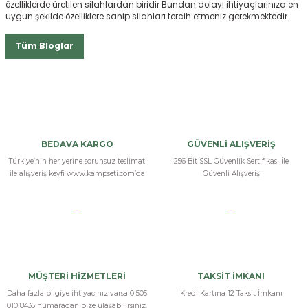
özelliklerde üretilen silahlardan biridir Bundan dolayı ihtiyaçlarınıza en
uygun şekilde özelliklere sahip silahları tercih etmeniz gerekmektedir.
Tüm Bloglar
BEDAVA KARGO
GÜVENLİ ALIŞVERİŞ
Türkiye’nin her yerine sorunsuz teslimat
256 Bit SSL Güvenlik Sertifikası İle
ile alışveriş keyfi www.kampseti.com’da
Güvenli Alışveriş
MÜŞTERİ HİZMETLERİ
TAKSİT İMKANI
Daha fazla bilgiye ihtiyacınız varsa 0 505
Kredi Kartına 12 Taksit İmkanı
010 8435 numaradan bize ulaşabilirsiniz.