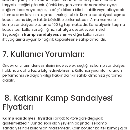
kullandığınız yer ve oturma biçiminiz dahi sandalyenin ne kadar
taşıyabileceğini gösterir. Çünkü kaygan zeminde sandalye ayağı
sağlam basmayacağı için düşük kiloda bile kırılabilir veya atlayarak
oturma sandalyenin taşıması zorlaştırabilir. Kamp sandalyesi taşıma
kapasitesine birçok faktör böylelikle etkilemektedir. Ama normal bir
kamp sandalyesi ortalama 100 kg taşımaktadır. Sandalyenin taşıma
kapasitesi, kullanıcı ağırlığınızı rahatça destekleyebilmelidir.
Seçeceğiniz
kamp sandalyesi
, sizin ve diğer kullanıcıların
ihtiyaçlarına uygun bir ağırlık kapasitesine sahip olmalıdır.
7. Kullanıcı Yorumları:
Önceki alıcıların deneyimlerini inceleyerek, seçtiğiniz kamp sandalyesi
hakkında daha fazla bilgi edinebilirsiniz. Kullanıcı yorumları, ürünün
performansı ve dayanıklılığı hakkında fikir sahibi olmanıza yardımcı
olabilir.
8. Katlanır Kamp Sandalyesi
Fiyatları
Kamp sandalyesi fiyatları
birçok faktöre göre değişiklik
göstermektedir. Bunda etkili olan şeylerin başında ise kamp
sandalyesinde kullanılan malzemedir. Kalın borular, kaliteli kumaş gibi