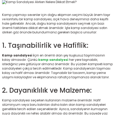
ksesuarları
e, Tabure
Kamp yapmayı sevenler için doğru ekipman seçimi büyük önem taşır
a Mermisi
ve konforlu bir kamp sandalyesi, açık hava deneyiminizi daha keyifli
hale getirebilir. Ancak, doğru kamp sandalyesini seçmek için bazı
önemli faktörlere dikkat etmek önemlidir. İşte kamp sandalyesi satın
ermisi
rları
alırken göz önünde bulundurmanız gereken başlıca unsurlar:
1. Taşınabilirlik ve Hafiflik:
uk
Kamp sandalyesi i
çin en önemli olan şey kuşkusuz taşınmasının
kolay olmasıdır. Çünkü
kamp sandalyesi
her yere taşınabilir,
istediğiniz yere götürüyor olmanız önemlidir. Bu yüzden kampseti kamp
sandalyeleri çokça tercih edilmektedir. Kamp sandalyenizin taşıması
kolay ve hafif olması önemlidir. Taşınabilir bir tasarım, kamp yerine
ulaşımı kolaylaştırır ve ekipmanınızı rahatça taşımanıza olanak tanır.
a
uk
2. Dayanıklılık ve Malzeme:
calar
Kamp sandalyesi seçerken kullanılan malzeme önemlidir. Hafif
alüminyum veya boru kalınları daha kalın olan kamp sandalyeleri
genellikle tercih edilen seçeneklerdir. Ayrıca, sandalyenin kumaşının
suya dayanıklı ve nefes alabilir olması da önemlidir. Bu sayede yaz