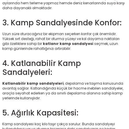
aylarında hem terleme yapmaz hemde deniz kenarlarında suya karşı
r
daha dayanaklı olmaktadır.
3. Kamp Sandalyesinde Konfor:
Uzun süre oturacağınız bir ekipman seçerken konfor çok önemlidir.
Yüksek sırt desteği, rahat bir oturma yüzeyi ve kol dayama noktaları
gibi özelliklere sahip bir
katlanır kamp sandalyesi
seçmek, uzun
kamp günlerinde rahatlığınızı artırabilir.
4. Katlanabilir Kamp
Sandalyeleri:
Katlanabilir kamp sandalyeleri
, depolama ve taşıma konusunda
avantaj sağlar. Katlandığında küçük bir hacme inebilen sandalyeler,
araçla seyahat ederken ya da sınırlı depolama alanına sahip kamp
yerlerinde kullanışlıdır.
5. Ağırlık Kapasitesi:
Kamp sandalyesi kaç kilo taşır çokça sorulur. Bunda sandalyeyi