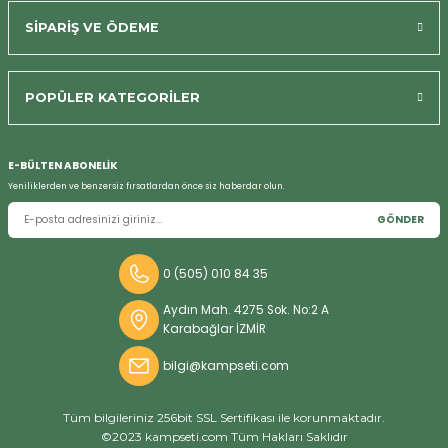
Bizi Arayın
SİPARİŞ VE ÖDEME
POPÜLER KATEGORİLER
E-BÜLTEN ABONELİK
Yeniliklerden ve benzersiz fırsatlardan önce siz haberdar olun.
GÖNDER
0 (505) 010 84 35
Aydın Mah. 4275 Sok. No:2 A
Karabağlar İZMİR
bilgi@kampseti.com
Tüm bilgileriniz 256bit SSL Sertifikası ile korunmaktadır.
©2023 kampseti.com Tüm Hakları Saklıdır