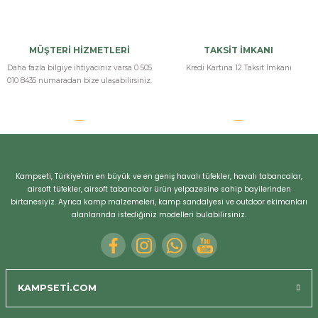
MÜŞTERİ HİZMETLERİ
TAKSİT İMKANI
Daha fazla bilgiye ihtiyacınız varsa 0 505
Kredi Kartına 12 Taksit İmkanı
010 8435 numaradan bize ulaşabilirsiniz.
Kampseti, Türkiye'nin en büyük ve en geniş havalı tüfekler, havalı tabancalar,
airsoft tüfekler, airsoft tabancalar ürün yelpazesine sahip bayilerinden
birtanesiyiz. Ayrıca kamp malzemeleri, kamp sandalyesi ve outdoor ekimanları
alanlarında istediğiniz modelleri bulabilirsiniz.
KAMPSETİ.COM