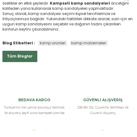
özellikler en etkili şeylerdir.
Kampseti kamp sandalyeleri
önceliğini
kaliteden yana kullanarak kamp sandalyeleri yapmaktadır.
Sonuç olarak, kamp sandalyesi seçimi kişisel tercihlerinize ve
ihtiyaçlarınıza bağlıdır. Yukarıdaki faktörleri dikkate alarak, sizin için en
uygun kamp sandalyesini seçebilir ve doğanın tadını çıkarırken
konforun keyfini çıkarabilirsiniz.
Blog Etiketleri :
kamp ürünleri
kamp malzemeleri
Tüm Bloglar
BEDAVA KARGO
GÜVENLİ ALIŞVERİŞ
Türkiye’nin her yerine sorunsuz teslimat
256 Bit SSL Güvenlik Sertifikası İle
ile alışveriş keyfi www.kampseti.com’da
Güvenli Alışveriş