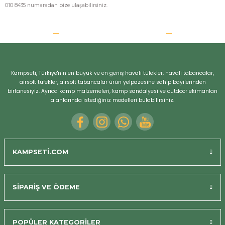
010 8435 numaradan bize ulaşabilirsiniz.
Kampseti, Türkiye'nin en büyük ve en geniş havalı tüfekler, havalı tabancalar,
airsoft tüfekler, airsoft tabancalar ürün yelpazesine sahip bayilerinden
birtanesiyiz. Ayrıca kamp malzemeleri, kamp sandalyesi ve outdoor ekimanları
alanlarında istediğiniz modelleri bulabilirsiniz.
KAMPSETİ.COM
SİPARİŞ VE ÖDEME
POPÜLER KATEGORİLER
Bizi Arayın