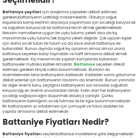
Seçilmelidir?
r
Battaniye çeşitleri
için araştırma yaparken dikkat edilmesi
gereken,battaniyenin üretildiği malzemelerdir. Oldukça soğuk
koşullarda kamp keyfinin doyasıya yaşanması için sıcaklığı koruyacak
ve soğuktan koruyacak bir battaniye tercih etmek gerekmektedir.
Mevsim normallerine uygun bir uyku tulumu yeterli olsa da kış
mevsiminde uyku tulumu tek başına yeterli değildir. Çok üşüyen kişiler
için daha sıcak tutan bir tulum ya da ilave olarak battaniye de
kullanabilir. Bunun dışında soğuk kış aylarının olmaz olmaz ürünü
battaniye seçerken kolay taşınabilir ve hafif olmasına dikkat etmek
gerekmektedir. Kış mevsiminde yapılan kamplarda kullanılan
battaniyeler mutlaka kaliteli olmalıdır.
Battaniye
seçerken dikkat
edilmesi gereken birçok nokta bulunmaktadır. Bunların en
önemlilerinden birisi battaniyenin kalitesidir. Kaliteden sonra görünüme
dikkat edenler için battaniyenin tasarımı da önemlidir. Bunun yanında
bir diğer önemli konu, seçtiğiniz battaniyenin sizi ne kadar soğuktan
koruyacağı en önemli unsurlardan biridir. Kalın olan her battaniyenin
sıcaklığı sağlayacağını düşünmek oldukça yanlıştır. Çünkü
battaniyenin kalınlığının sıcak tutması ile bir ilgisi bulunmamaktadır.
Bir battaniyenin iyi ısıtabilmesi için yumuşak ve hava alabilen bir
yapıda olmasına dikkat edilmelidir.
Battaniye Fiyatları Nedir?
Battaniye fiyatları
seçilenbattaniye modellerine göre değişmektedir.