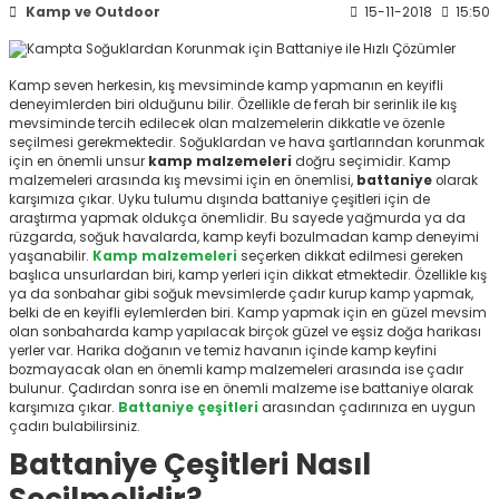
Kamp ve Outdoor
15-11-2018
15:50
ksesuarları
e, Tabure
a Mermisi
Kamp seven herkesin, kış mevsiminde kamp yapmanın en keyifli
deneyimlerden biri olduğunu bilir. Özellikle de ferah bir serinlik ile kış
mevsiminde tercih edilecek olan malzemelerin dikkatle ve özenle
ermisi
rları
seçilmesi gerekmektedir. Soğuklardan ve hava şartlarından korunmak
için en önemli unsur
kamp malzemeleri
doğru seçimidir. Kamp
malzemeleri
arasında kış mevsimi için en önemlisi,
battaniye
olarak
uk
karşımıza çıkar. Uyku tulumu dışında battaniye çeşitleri için de
araştırma yapmak oldukça önemlidir. Bu sayede yağmurda ya da
rüzgarda, soğuk havalarda, kamp keyfi bozulmadan kamp deneyimi
yaşanabilir.
Kamp malzemeleri
seçerken dikkat edilmesi gereken
başlıca unsurlardan biri, kamp yerleri için dikkat etmektedir. Özellikle kış
ya da sonbahar gibi soğuk mevsimlerde çadır kurup kamp yapmak,
belki de en keyifli eylemlerden biri. Kamp yapmak için en güzel mevsim
olan sonbaharda kamp yapılacak birçok güzel ve eşsiz doğa harikası
yerler var. Harika doğanın ve temiz havanın içinde kamp keyfini
a
uk
bozmayacak olan en önemli kamp malzemeleri
arasında ise çadır
bulunur. Çadırdan sonra ise en önemli malzeme ise battaniye olarak
calar
karşımıza çıkar.
Battaniye çeşitleri
arasından çadırınıza en uygun
çadırı bulabilirsiniz.
Battaniye Çeşitleri Nasıl