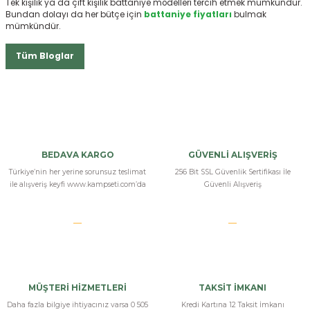
Tek kişilik ya da çift kişilik battaniye modelleri tercih etmek mümkündür.
Bundan dolayı da her bütçe için
battaniye fiyatları
bulmak
mümkündür.
Tüm Bloglar
BEDAVA KARGO
GÜVENLİ ALIŞVERİŞ
Türkiye’nin her yerine sorunsuz teslimat
256 Bit SSL Güvenlik Sertifikası İle
ile alışveriş keyfi www.kampseti.com’da
Güvenli Alışveriş
MÜŞTERİ HİZMETLERİ
TAKSİT İMKANI
Daha fazla bilgiye ihtiyacınız varsa 0 505
Kredi Kartına 12 Taksit İmkanı