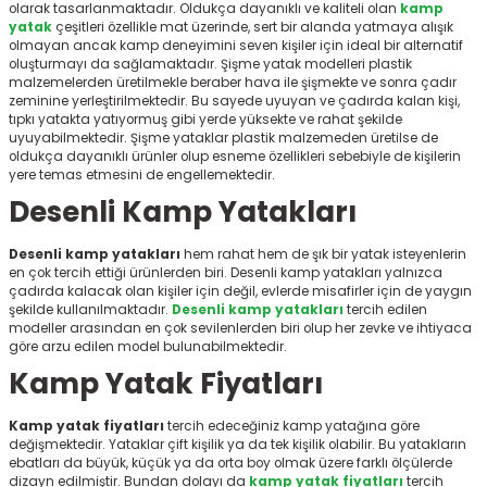
olarak tasarlanmaktadır. Oldukça dayanıklı ve kaliteli olan
kamp
r
yatak
çeşitleri özellikle mat üzerinde, sert bir alanda yatmaya alışık
olmayan ancak kamp deneyimini seven kişiler için ideal bir alternatif
oluşturmayı da sağlamaktadır. Şişme yatak modelleri plastik
malzemelerden üretilmekle beraber hava ile şişmekte ve sonra çadır
zeminine yerleştirilmektedir. Bu sayede uyuyan ve çadırda kalan kişi,
tıpkı yatakta yatıyormuş gibi yerde yüksekte ve rahat şekilde
uyuyabilmektedir. Şişme yataklar plastik malzemeden üretilse de
oldukça dayanıklı ürünler olup esneme özellikleri sebebiyle de kişilerin
yere temas etmesini de engellemektedir.
Desenli Kamp Yatakları
Desenli kamp yatakları
hem rahat hem de şık bir yatak isteyenlerin
en çok tercih ettiği ürünlerden biri. Desenli kamp yatakları yalnızca
çadırda kalacak olan kişiler için değil, evlerde misafirler için de yaygın
şekilde kullanılmaktadır.
Desenli kamp yatakları
tercih edilen
modeller arasından en çok sevilenlerden biri olup her zevke ve ihtiyaca
göre arzu edilen model bulunabilmektedir.
Kamp Yatak Fiyatları
Kamp yatak fiyatları
tercih edeceğiniz kamp yatağına göre
değişmektedir. Yataklar çift kişilik ya da tek kişilik olabilir. Bu yatakların
ebatları da büyük, küçük ya da orta boy olmak üzere farklı ölçülerde
dizayn edilmiştir. Bundan dolayı da
kamp yatak fiyatları
tercih