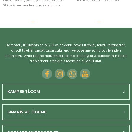
Daha fazla bilgiye ihtiyacınız varsa 0 505
Kredi Kartına 12 Taksit İmkanı
010 8435 numaradan bize ulaşabilirsiniz.
Kampseti, Türkiye'nin en büyük ve en geniş havalı tüfekler, havalı tabancalar,
airsoft tüfekler, airsoft tabancalar ürün yelpazesine sahip bayilerinden
birtanesiyiz. Ayrıca kamp malzemeleri, kamp sandalyesi ve outdoor ekimanları
alanlarında istediğiniz modelleri bulabilirsiniz.
KAMPSETİ.COM
SİPARİŞ VE ÖDEME