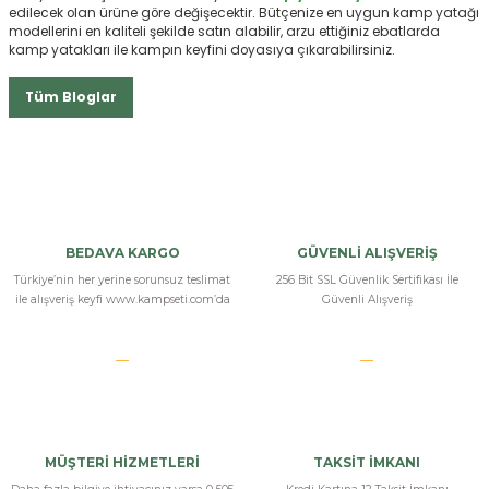
edilecek olan ürüne göre değişecektir. Bütçenize en uygun kamp yatağı
modellerini en kaliteli şekilde satın alabilir, arzu ettiğiniz ebatlarda
kamp yatakları ile kampın keyfini doyasıya çıkarabilirsiniz.
Tüm Bloglar
BEDAVA KARGO
GÜVENLİ ALIŞVERİŞ
Türkiye’nin her yerine sorunsuz teslimat
256 Bit SSL Güvenlik Sertifikası İle
ile alışveriş keyfi www.kampseti.com’da
Güvenli Alışveriş
MÜŞTERİ HİZMETLERİ
TAKSİT İMKANI