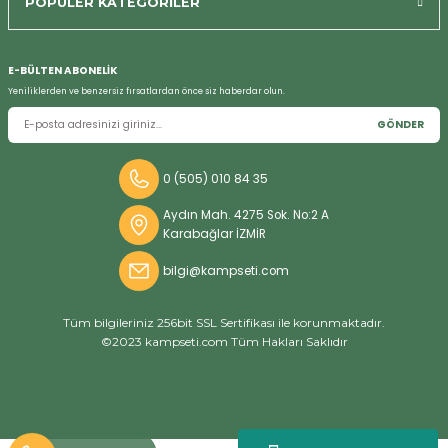
POPÜLER KATEGORİLER
Bizi Arayın
E-BÜLTEN ABONELİK
Yeniliklerden ve benzersiz fırsatlardan önce siz haberdar olun.
GÖNDER
0 (505) 010 84 35
Aydın Mah. 4275 Sok. No:2 A
Karabağlar İZMİR
bilgi@kampseti.com
Tüm bilgileriniz 256bit SSL Sertifikası ile korunmaktadır.
©2023 kampseti.com Tüm Hakları Saklıdır