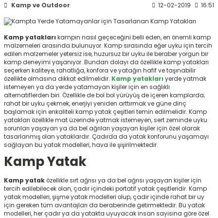
Kamp ve Outdoor
12-02-2019
16:51
ksesuarları
e, Tabure
a Mermisi
Kamp yatakları
kampın nasıl geçeceğini belli eden, en önemli kamp
malzemeleri arasında bulunuyor. Kamp sırasında eğer uyku için tercih
edilen malzemeler yetersiz ise, huzursuz bir uyku ile beraber yorgun bir
ermisi
rları
kamp deneyimi yaşanıyor. Bundan dolayı da özellikle kamp yatakları
seçerken kaliteye, rahatlığa, konfora ve yatağın hafif ve taşınabilir
özellikte olmasına dikkat edilmelidir.
Kamp yatakları
yerde yatmak
uk
istemeyen ya da yerde yatamayan kişiler için en sağlıklı
alternatiflerden biri. Özellikle de bol bol yürüyüş de içeren kamplarda;
rahat bir uyku çekmek, enerjiyi yeniden arttırmak ve güne dinç
başlamak için enkaliteli kamp yatak
çeşitleri temin edilmelidir. Kamp
yatakları özellikle mat üzerinde yatmak istemeyen, sert zeminde uyku
sorunları yaşayan ya da bel ağrıları yaşayan kişiler için özel olarak
tasarlanmış olan yataklardır. Çadırda da yatak konforunu yaşamayı
sağlayan bu yatak modelleri, hava ile şişirilmektedir.
a
uk
Kamp Yatak
calar
Kamp yatak
özellikle sırt ağrısı ya da bel ağrısı yaşayan kişiler için
tercih edilebilecek olan, çadır içindeki portatif yatak çeşitleridir. Kamp
yatak
modelleri, şişme yatak modelleri olup, çadır içinde rahat bir uy
için gereken tüm avantajları da beraberinde getirmektedir. Bu yatak
modelleri, her çadır ya da yatakta uyuyacak insan sayısına göre özel