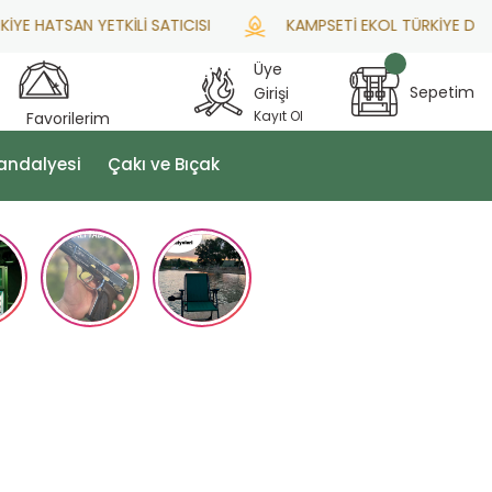
ATSAN YETKİLİ SATICISI
KAMPSETİ EKOL TÜRKİYE DİSTRİB
Üye
Sepetim
Girişi
Kayıt Ol
Favorilerim
andalyesi
Çakı ve Bıçak