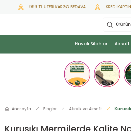
999 TL ÜZERİ KARGO BEDAVA
KREDİ KARTINA PEŞİ
Havalı Silahlar
Airsoft
Anasayfa
Bloglar
Atıcılık ve Airsoft
Kurusık
Kurusıkı Mermilerde Kalite Na