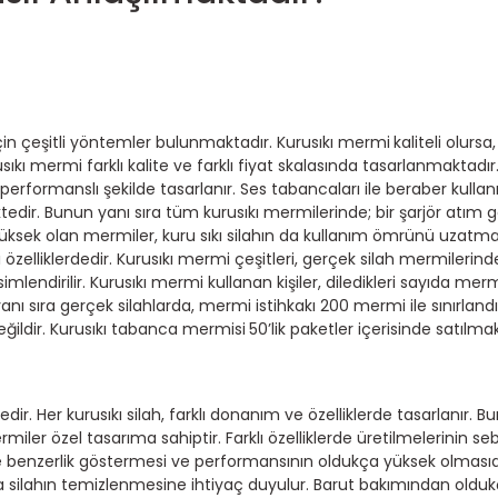
çin çeşitli yöntemler bulunmaktadır. Kurusıkı mermi
kaliteli olursa
ıkı mermi farklı kalite ve farklı fiyat skalasında tasarlanmaktad
erformanslı şekilde tasarlanır. Ses tabancaları ile beraber kullan
edir. Bunun yanı sıra tüm kurusıkı mermilerinde; bir şarjör atım g
yüksek olan mermiler, kuru sıkı silahın da kullanım ömrünü uzatma
klı özelliklerdedir. Kurusıkı mermi çeşitleri, gerçek silah mermiler
mlendirilir. Kurusıkı mermi kullanan kişiler, diledikleri sayıda merm
ı sıra gerçek silahlarda, mermi istihkakı 200 mermi ile sınırlandır
ildir. Kurusıkı tabanca mermisi
50’lik paketler içerisinde satılmak
ktedir. Her kurusıkı silah, farklı donanım ve özelliklerde tasarlanır. B
iler özel tasarıma sahiptir. Farklı özelliklerde üretilmelerinin sebeb
le benzerlik göstermesi ve performansının oldukça yüksek olması
ra silahın temizlenmesine ihtiyaç duyulur. Barut bakımından oldu