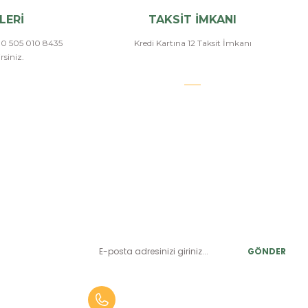
LERİ
TAKSİT İMKANI
a 0 505 010 8435
Kredi Kartına 12 Taksit İmkanı
siniz.
E-BÜLTEN ABONELİK
LER
Yeniliklerden ve benzersiz fırsatlardan önce siz haberdar
olun.
r
GÖNDER
alar
er
0 (505) 010 84 35