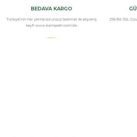
BEDAVA KARGO
GÜ
Türkiye’nin her yerine sorunsuz teslimat ile alışveriş
256 Bit SSL Güve
keyfi www.kampseti.com’da
KAMPSETİ
Bizi Arayın
Kampseti, Türkiye'nin en büyük ve en geniş havalı
tüfekler, havalı tabancalar, airsoft tüfekler, airsoft
İletişim
tabancalar ürün yelpazesine sahip bayilerinden
Hakkımızda
birtanesiyiz. Ayrıca kamp malzemeleri, kamp
sandalyesi ve outdoor ekimanları alanlarında
Üye Girişi
istediğiniz modelleri bulabilirsiniz.
İletişim Form