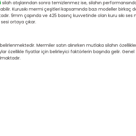
i
silah atışlarından sonra temizlenmez ise, silahın performansın
bilir. Kurusıkı mermi
çeşitleri
kapsamında bazı modeller birkaç defa
adır. 9mm çapında ve 425 basınç kuvvetinde olan kuru sıkı ses
 sesi ortaya çıkar.
 belirlenmektedir. Mermiler satın alınırken mutlaka silahın özelli
ar özellikle fiyatlar için belirleyici faktörlerin başında gelir. Gene
lmaktadır.