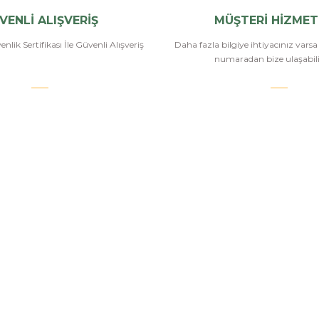
VENLİ ALIŞVERİŞ
MÜŞTERİ HİZMET
nlik Sertifikası İle Güvenli Alışveriş
Daha fazla bilgiye ihtiyacınız vars
numaradan bize ulaşabilir
.COM
SİPARİŞ VE ÖDEME
POPÜLER
KATEGORİ
Banka Bilgileri
Havalı Tüfekle
Hesabım
Havalı Tabanc
Havale Bildirim Formu
Airsoft Tüfekl
u
Sipariş Takip