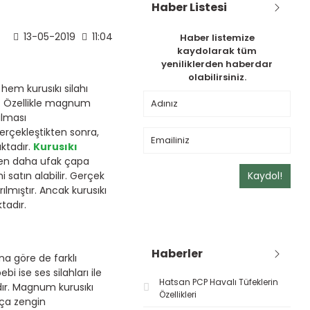
Haber Listesi
13-05-2019
11:04
Haber listemize
kaydolarak tüm
yeniliklerden haberdar
olabilirsiniz.
, hem kurusıkı silahı
ır. Özellikle magnum
ılması
erçekleştikten sonra,
ktadır.
Kurusıkı
inden daha ufak çapa
i satın alabilir. Gerçek
Kaydol!
ılmıştır. Ancak kurusıkı
tadır.
Haberler
una göre de farklı
i ise ses silahları ile
Hatsan PCP Havalı Tüfeklerin
dır. Magnum kurusıkı
Özellikleri
kça zengin