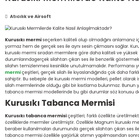
Atıcılık ve Airsoft
Kurusıkı mermi
seçerken kaliteli olup olmadığını anlamanız i
yormaz hem de gerçek ses ile aynı sesin çıkmasını sağlar. Kurus
kurusıkı mermi sıradan mermilere göre daha kaliteli ve yüksek p
durumlarındagerçek silahtan çıkan ses ile benzerlik göstermekt
silahın temizlenmesi kesinlikle unutulmamalıdır. Performansı 
mermi
çeşitleri, gerçek silah ile kıyaslandığında çok daha far
sahiptir. Bu sebeple de kurusıkı mermi modelleri, pellet olarak isi
silah mermilerinde olduğu gibi bir kısıtlama bulunmaz. Bunun yan
tabanca mermisi modellerinde bu gibi durumlar söz konusu değ
Kurusıkı Tabanca Mermisi
Kurusıkı tabanca mermisi
çeşitleri; farklı özellikte üretilme
özelliklerde mermiler üretilmiştir. Özellikle Magnum kurusıkı merm
beraber kullanılmaları durumunda gerçek silahtan çıkan ses i
tabanca mermisi
özellikle şarjörlük atımın yapılmasından son