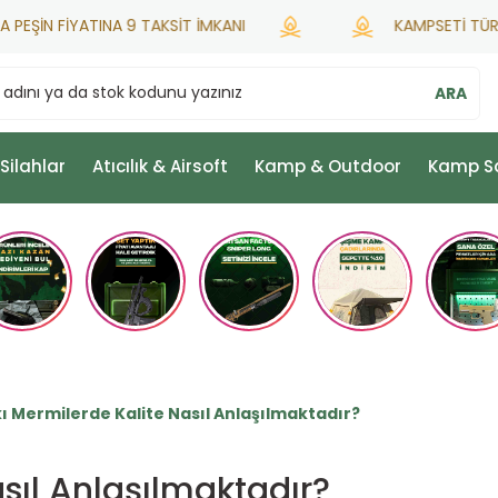
N FİYATINA 9 TAKSİT İMKANI
KAMPSETİ TÜRKİYE H
ARA
 Silahlar
Atıcılık & Airsoft
Kamp & Outdoor
Kamp S
ı Mermilerde Kalite Nasıl Anlaşılmaktadır?
sıl Anlaşılmaktadır?