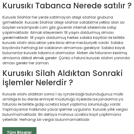
Kurusıkı Tabanca Nerede satılır ?
r
Kurusıkı Silahlar her yerde satılmayan ateşli silahlar grubuna
girmektedir. Kurusıkı Silahlar ateşli silahlar satabilme yetkisi olan av
bayileri ve kampseti.com gibi güvenilir internet sitelerinde satışı
yapılmaktadır. Almak isteyenlerin 18 yaşını doldurmuş olması
gerekmektedir. 18 yaşını doldurmuş herkes sabıka kayıtları ile birlikte
kurusıkı silahı alacakları yere ibraz etme mecburiyeti vardır. Sabıka
kaydında herhangi bir sabıkanın olmaması gerekiyor. Sabıka kaydı
bulunanlar kurusıkı tabanca alamazlar. Alırken de faturanın kesilmiş
olmasına dikkat etmek gerekir. Çünkü o fatura kurusıkı silahın yanında
olması gerekir her zaman.
Kurusıkı Silah Aldıktan Sonraki
İşlemler Nelerdir ?
Kurusıkı silahı aldıktan sonra 1 ay içinde bağlı bulunduğunuz mülki
amirliğe ki bu illerde emniyet müdürlüğü ilçelerde ise jandarma ya
faturası ile birlikte gidip ücretsiz kayıt yaptırma zorunluluğu vardır.
Yapmayanlar hakkında yasal işlemler uygulanır. Kurusıkı yıllık vergisi
bulunmamaktadır. Bir defaya mahsus ücretsiz kayıt yaptırmanız
yeterlidir. Herhangi bir vergisi bulunmamaktadır.
Tüm Bloglar