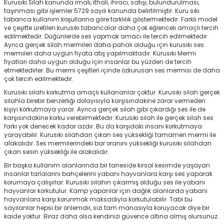
Kurusıkı Silah kanunda imalı, ithali, ihracı, satışı, bulundurulması,
taşınması gibi işlemler 5729 sayılı kanunda belirtilmiştir. Kuru sıkı
ksesuarları
e, Tabure
tabanca kullanım koşullarına göre farklılık göstermektedir. Farklı model
ve çeşitte üretilen kurusıkı tabancalar daha çok eğlenceli amaçlı tercih
a Mermisi
edilmektedir. Düğünlerde ses yapmak amacı ile tercih edilmektedir.
Ayrıca gerçek silah mermileri daha pahalı olduğu için kurusıkı ses
mermileri daha uygun fiyata atış yapılmaktadır. Kurusıkı Mermi
ermisi
rları
fiyatları daha uygun olduğu için insanlar bu yüzden de tercih
etmektedirler. Bu mermi çeşitleri içinde özkurusan ses mermisi de daha
çok tercih edilmektedir.
uk
Kurusıkı silahı korkutma amaçlı kullananlar çoktur. Kurusıkı silah gerçek
silahla birebir benzerliği dolayısıyla karşısındakine zarar vermeden
kişiyi korkutmaya yarar. Ayrıca gerçek silah gibi çıkardığı ses ile de
karşısındakine korku verebilmektedir. Kurusıkı silah ile gerçek silah ses
farkı yok denecek kadar azdır. Bu da karşıdaki insanı korkutmaya
yarayabilir. Kurusıkı silahdan çıkan ses yüksekliği tamamen mermi ile
alakalıdır. Ses mermilerindeki bar oranını yüksekliği kurusıkı silahdan
çıkan sesin yüksekliği ile alakalıdır.
a
uk
Bir başka kullanım alanlarında bir taneside kırsal kesimde yaşayan
insanlar tarlalarını bahçelerini yabani hayvanlara karşı ses yaparak
korumaya çalışırlar. Kurusıkı silahın çıkarmış olduğu ses ile yabani
calar
hayvanlar korkutulur. Kamp yapanlar için dağlık alanlarda yabani
hayvanlara karşı korunmak maksadıyla korkutulabilir. Tabi bu
sayılanlar hepsi bir önlemdir, sizi tam manasıyla koruyacak diye bir
kaide yoktur. Biraz daha olsa kendinizi güvence altına almış olursunuz.