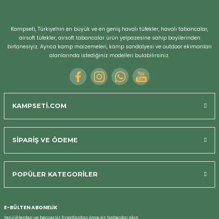
Kampseti, Türkiye'nin en büyük ve en geniş havalı tüfekler, havalı tabancalar,
airsoft tüfekler, airsoft tabancalar ürün yelpazesine sahip bayilerinden
birtanesiyiz. Ayrıca kamp malzemeleri, kamp sandalyesi ve outdoor ekimanları
alanlarında istediğiniz modelleri bulabilirsiniz.
KAMPSETİ.COM
SİPARİŞ VE ÖDEME
POPÜLER KATEGORİLER
Bizi Arayın
E-BÜLTEN ABONELİK
Yeniliklerden ve benzersiz fırsatlardan önce siz haberdar olun.