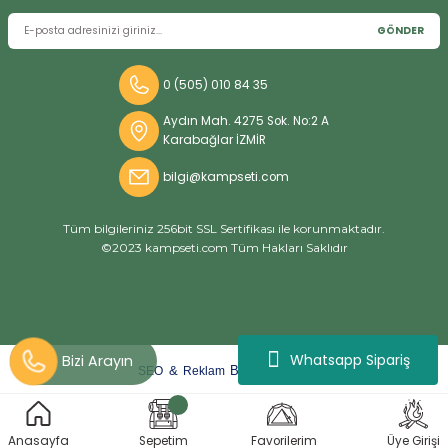
GÖNDER
0 (505) 010 84 35
Aydın Mah. 4275 Sok. No:2 A
Karabağlar İZMİR
bilgi@kampseti.com
Tüm bilgileriniz 256bit SSL Sertifikası ile korunmaktadır.
©2023 kampseti.com Tüm Hakları Saklıdır
Whatsapp Sipariş
arat
ify
&
By
SEO
Reklam
ideasoft
e-
Anasayfa
Sepetim
Favorilerim
Üye Girişi