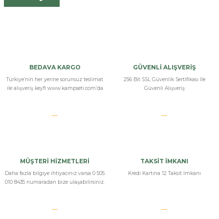
BEDAVA KARGO
GÜVENLİ ALIŞVERİŞ
Türkiye’nin her yerine sorunsuz teslimat
256 Bit SSL Güvenlik Sertifikası İle
ile alışveriş keyfi www.kampseti.com’da
Güvenli Alışveriş
MÜŞTERİ HİZMETLERİ
TAKSİT İMKANI
Daha fazla bilgiye ihtiyacınız varsa 0 505
Kredi Kartına 12 Taksit İmkanı
010 8435 numaradan bize ulaşabilirsiniz.