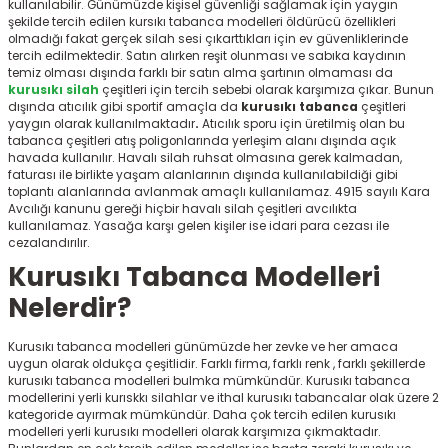
kullanılabilir. Günümüzde kişisel güvenliği sağlamak için yaygın
r
şekilde tercih edilen kursıkı tabanca modelleri
öldürücü özellikleri
olmadığı fakat gerçek silah sesi çıkarttıkları için ev güvenliklerinde
tercih edilmektedir. Satın alırken reşit olunması ve sabıka kaydının
temiz olması dışında farklı bir satın alma şartının olmaması da
kurusıkı silah
çeşitleri için tercih sebebi olarak karşımıza çıkar. Bunun
dışında atıcılık gibi sportif amaçla da
kurusıkı tabanca
çeşitleri
yaygın olarak kullanılmaktadır
.
Atıcılık sporu için üretilmiş olan bu
tabanca çeşitleri atış poligonlarında yerleşim alanı dışında açık
havada kullanılır. Havalı silah ruhsat olmasına gerek kalmadan,
faturası ile birlikte yaşam alanlarının dışında kullanılabildiği gibi
toplantı alanlarında avlanmak amaçlı kullanılamaz. 4915 sayılı Kara
Avcılığı kanunu gereği hiçbir havalı silah çeşitleri avcılıkta
kullanılamaz. Yasağa karşı gelen kişiler ise idari para cezası ile
cezalandırılır.
Kurusıkı Tabanca Modelleri
Nelerdir?
Kurusıkı tabanca modelleri
günümüzde her zevke ve her amaca
uygun olarak oldukça çeşitlidir. Farklı firma, farklı renk , farklı şekillerde
kurusıkı tabanca modelleri bulmka mümkündür. Kurusıkı tabanca
modellerini yerli kurıskkı silahlar ve ithal kurusıkı tabancalar olak üzere 2
kategoride ayırmak mümkündür. Daha çok tercih edilen kurusıkı
modelleri yerli kurusıkı modelleri olarak karşımıza çıkmaktadır.