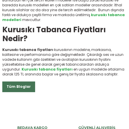
Bunlardan en çok tercih edilen modeller ise başta zoraki kurusıkı ve
baredda kurusıkı modelleri en çok satılan modeller arasındadır. İthal
kurusıkı silahlar az da olsa yine de tercih edilmektedir. Bunun dışında
farklı ve oldukça çeşitli firma ve markada üretilmiş
kurusıkı tabanca
modelleri
mevcuttur.
Kurusıkı Tabanca Fiyatları
Nedir?
Kurusıkı tabanca fiyatları
kurusıkının modeline, markasına,
kalitesine ve performansına göre değişmektedir. Çıkardığı ses ve uzun
vadede kullanım gibi özellikleri ve avatajları kurusıkının fiyatını
yükseltebilse de genel olarak gerçek tabancalardan oldukça
uygundur.
Kurusıkı tabanca fiyatları
en uygun modelde ortalama
olarak 125 TL oranında başlar ve geniş bir fiyata skalasına sahiptir.
Tüm Bloglar
BEDAVA KARGO
GÜVENLİ ALIŞVERİŞ