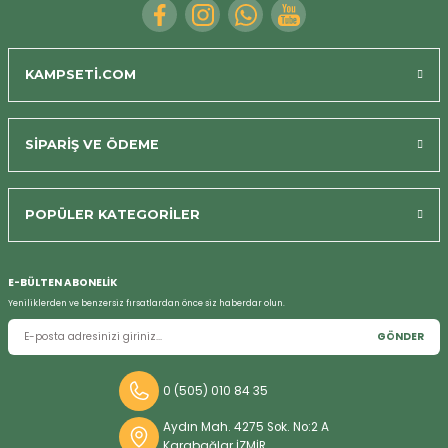
KAMPSETİ.COM
SİPARİŞ VE ÖDEME
Bizi Arayın
POPÜLER KATEGORİLER
E-BÜLTEN ABONELİK
Yeniliklerden ve benzersiz fırsatlardan önce siz haberdar olun.
GÖNDER
0 (505) 010 84 35
Aydın Mah. 4275 Sok. No:2 A
Karabağlar İZMİR