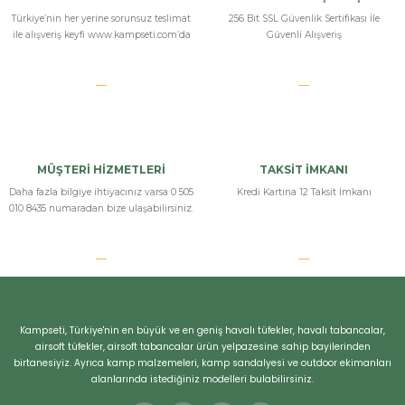
Türkiye’nin her yerine sorunsuz teslimat
256 Bit SSL Güvenlik Sertifikası İle
ile alışveriş keyfi www.kampseti.com’da
Güvenli Alışveriş
MÜŞTERİ HİZMETLERİ
TAKSİT İMKANI
Daha fazla bilgiye ihtiyacınız varsa 0 505
Kredi Kartına 12 Taksit İmkanı
010 8435 numaradan bize ulaşabilirsiniz.
Kampseti, Türkiye'nin en büyük ve en geniş havalı tüfekler, havalı tabancalar,
airsoft tüfekler, airsoft tabancalar ürün yelpazesine sahip bayilerinden
birtanesiyiz. Ayrıca kamp malzemeleri, kamp sandalyesi ve outdoor ekimanları
alanlarında istediğiniz modelleri bulabilirsiniz.