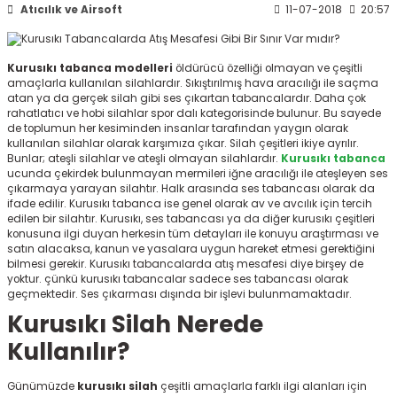
Atıcılık ve Airsoft
11-07-2018
20:57
ksesuarları
e, Tabure
a Mermisi
Kurusıkı tabanca modelleri
öldürücü özelliği olmayan ve çeşitli
amaçlarla kullanılan silahlardır. Sıkıştırılmış hava aracılığı ile saçma
atan ya da gerçek silah gibi ses çıkartan tabancalardır. Daha çok
ermisi
rları
rahatlatıcı ve hobi silahlar spor dalı kategorisinde bulunur. Bu sayede
de toplumun her kesiminden insanlar tarafından yaygın olarak
kullanılan silahlar olarak karşımıza çıkar. Silah çeşitleri ikiye ayrılır.
uk
Bunlar; ateşli silahlar ve ateşli olmayan silahlardır.
Kurusıkı tabanca
ucunda çekirdek bulunmayan mermileri iğne aracılığı ile ateşleyen ses
çıkarmaya yarayan silahtır. Halk arasında ses tabancası
olarak da
ifade edilir. Kurusıkı tabanca
ise genel olarak av ve avcılık için tercih
edilen bir silahtır. Kurusıkı, ses tabancası
ya da diğer kurusıkı çeşitleri
konusuna ilgi duyan herkesin tüm detayları ile konuyu araştırması ve
satın alacaksa, kanun ve yasalara uygun hareket etmesi gerektiğini
bilmesi gerekir. Kurusıkı tabancalarda atış mesafesi diye birşey de
yoktur. çünkü kurusıkı tabancalar sadece ses tabancası olarak
a
uk
geçmektedir. Ses çıkarması dışında bir işlevi bulunmamaktadır.
Kurusıkı Silah Nerede
calar
Kullanılır?
Günümüzde
kurusıkı silah
çeşitli amaçlarla farklı ilgi alanları için