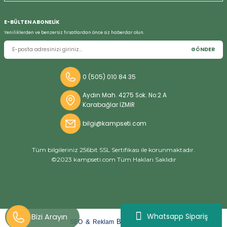
E-BÜLTEN ABONELİK
Yeniliklerden ve benzersiz fırsatlardan önce siz haberdar olun.
GÖNDER
0 (505) 010 84 35
Aydın Mah. 4275 Sok. No:2 A
Karabağlar İZMİR
bilgi@kampseti.com
Tüm bilgileriniz 256bit SSL Sertifikası ile korunmaktadır.
©2023 kampseti.com Tüm Hakları Saklıdır
Whatsapp Sipariş
arat
ify
&
By
SEO
Reklam