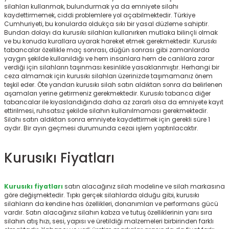
silahları kullanmak, bulundurmak ya da emniyete silahı
r
kaydettirmemek, ciddi problemlere yol açabilmektedir. Türkiye
Cumhuriyeti, bu konularda oldukça sıkı bir yasal düzleme sahiptir.
Bundan dolayı da kurusıkı silahları kullanırken mutlaka bilinçli olmak
ve bu konuda kurallara uyarak hareket etmek gerekmektedir. Kurusıkı
tabancalar özellikle maç sonrası, düğün sonrası gibi zamanlarda
yaygın şekilde kullanıldığı ve hem insanlara hem de canlılara zarar
verdiği için silahların taşınması kesinlikle yasaklanmıştır. Herhangi bir
ceza almamak için kurusıkı silahları üzerinizde taşımamanız önem
teşkil eder. Öte yandan kurusıkı silah satın aldıktan sonra da belirlenen
aşamaları yerine getirmeniz gerekmektedir. Kurusıkı tabanca diğer
tabancalar ile kıyaslandığında daha az zararlı olsa da emniyete kayıt
ettirilmesi, ruhsatsız şekilde silahın kullanılmaması gerekmektedir.
Silahı satın aldıktan sonra emniyete kaydettirmek için gerekli süre 1
aydır. Bir ayın geçmesi durumunda cezai işlem yaptırılacaktır.
Kurusıkı Fiyatları
Kurusıkı fiyatları
satın alacağınız silah modeline ve silah markasına
göre değişmektedir. Tıpkı gerçek silahlarda olduğu gibi, kurusıkı
silahların da kendine has özellikleri, donanımları ve performans gücü
vardır. Satın alacağınız silahın kabza ve tutuş özelliklerinin yanı sıra
silahın atış hızı, sesi, yapısı ve üretildiği malzemeleri birbirinden farklı