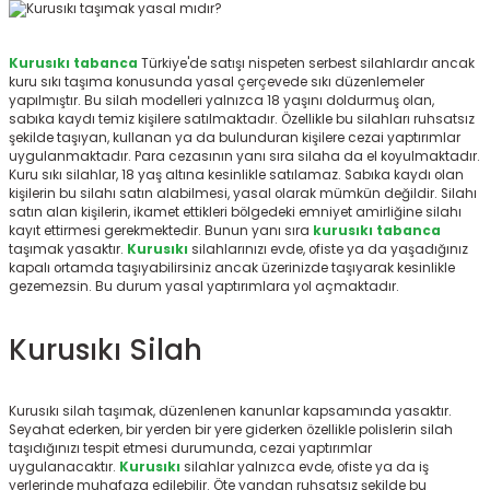
ksesuarları
e, Tabure
Kurusıkı tabanca
Türkiye'de satışı nispeten serbest silahlardır ancak
a Mermisi
kuru sıkı taşıma konusunda yasal çerçevede sıkı düzenlemeler
yapılmıştır. Bu silah modelleri yalnızca 18 yaşını doldurmuş olan,
sabıka kaydı temiz kişilere satılmaktadır. Özellikle bu silahları ruhsatsız
ermisi
rları
şekilde taşıyan, kullanan ya da bulunduran kişilere cezai yaptırımlar
uygulanmaktadır. Para cezasının yanı sıra silaha da el koyulmaktadır.
Kuru sıkı silahlar, 18 yaş altına kesinlikle satılamaz. Sabıka kaydı olan
uk
kişilerin bu silahı satın alabilmesi, yasal olarak mümkün değildir. Silahı
satın alan kişilerin, ikamet ettikleri bölgedeki emniyet amirliğine silahı
kayıt ettirmesi gerekmektedir. Bunun yanı sıra
kurusıkı tabanca
taşımak yasaktır.
Kurusıkı
silahlarınızı evde, ofiste ya da yaşadığınız
kapalı ortamda taşıyabilirsiniz ancak üzerinizde taşıyarak kesinlikle
gezemezsin. Bu durum yasal yaptırımlara yol açmaktadır.
Kurusıkı Silah
a
uk
calar
Kurusıkı silah taşımak, düzenlenen kanunlar kapsamında yasaktır.
Seyahat ederken, bir yerden bir yere giderken özellikle polislerin silah
taşıdığınızı tespit etmesi durumunda, cezai yaptırımlar
uygulanacaktır.
Kurusıkı
silahlar yalnızca evde, ofiste ya da iş
yerlerinde muhafaza edilebilir. Öte yandan ruhsatsız şekilde bu