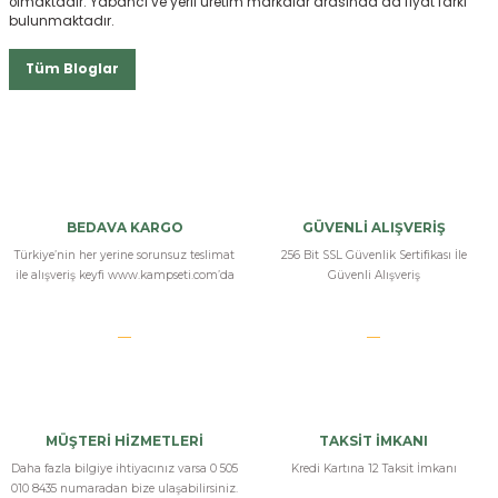
olmaktadır. Yabancı ve yerli üretim markalar arasında da fiyat farkı
bulunmaktadır.
Tüm Bloglar
BEDAVA KARGO
GÜVENLİ ALIŞVERİŞ
Türkiye’nin her yerine sorunsuz teslimat
256 Bit SSL Güvenlik Sertifikası İle
ile alışveriş keyfi www.kampseti.com’da
Güvenli Alışveriş
MÜŞTERİ HİZMETLERİ
TAKSİT İMKANI
Daha fazla bilgiye ihtiyacınız varsa 0 505
Kredi Kartına 12 Taksit İmkanı
010 8435 numaradan bize ulaşabilirsiniz.