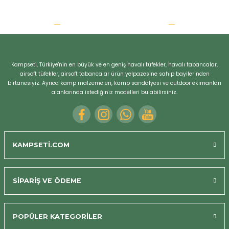
Kampseti, Türkiye'nin en büyük ve en geniş havalı tüfekler, havalı tabancalar,
airsoft tüfekler, airsoft tabancalar ürün yelpazesine sahip bayilerinden
birtanesiyiz. Ayrıca kamp malzemeleri, kamp sandalyesi ve outdoor ekimanları
alanlarında istediğiniz modelleri bulabilirsiniz.
KAMPSETİ.COM
SİPARİŞ VE ÖDEME
POPÜLER KATEGORİLER
Bizi Arayın