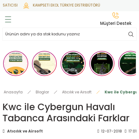
SATICISI
KAMPSETİ EKOL TÜRKİYE DİSTRİBÜTÖRÜ
Geri Dön
Geri Dön
Geri Dön
Geri Dön
Geri Dön
Müşteri Destek
lar
hlar
irsoft
tdoor
ak
 Gas
alar
alar
/ BBs
çaklar
ekler
i
Tüfekler
rı
esuarları
Anasayfa
Bloglar
Atıcılık ve Airsoft
Kwc ile Cybergu
bancalar
ksesuarı
i
ları
letleri
Kwc ile Cybergun Havalı
Tabanca Arasındaki Farklar
ekler
lar
a
ekler
 Temizlik
abılar
Atıcılık ve Airsoft
12-07-2018
17:01