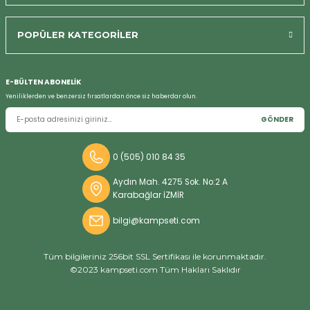
Bizi Arayın
POPÜLER KATEGORİLER
E-BÜLTEN ABONELİK
Yeniliklerden ve benzersiz fırsatlardan önce siz haberdar olun.
GÖNDER
0 (505) 010 84 35
Aydın Mah. 4275 Sok. No:2 A
Karabağlar İZMİR
bilgi@kampseti.com
Tüm bilgileriniz 256bit SSL Sertifikası ile korunmaktadır.
©2023 kampseti.com Tüm Hakları Saklıdır