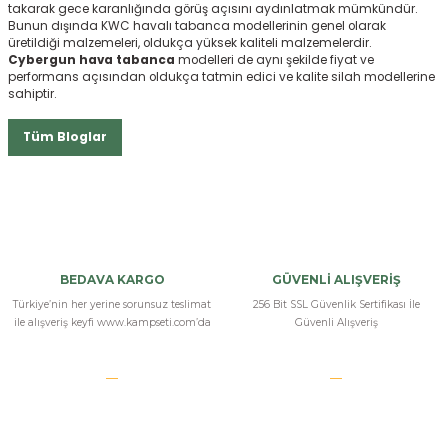
takarak gece karanlığında görüş açısını aydınlatmak mümkündür.
Bunun dışında KWC havalı tabanca
modellerinin genel olarak
üretildiği malzemeleri, oldukça yüksek kaliteli malzemelerdir.
Cybergun hava tabanca
modelleri de aynı şekilde fiyat ve
performans açısından oldukça tatmin edici ve kalite silah modellerine
sahiptir.
Tüm Bloglar
BEDAVA KARGO
GÜVENLİ ALIŞVERİŞ
Türkiye’nin her yerine sorunsuz teslimat
256 Bit SSL Güvenlik Sertifikası İle
ile alışveriş keyfi www.kampseti.com’da
Güvenli Alışveriş