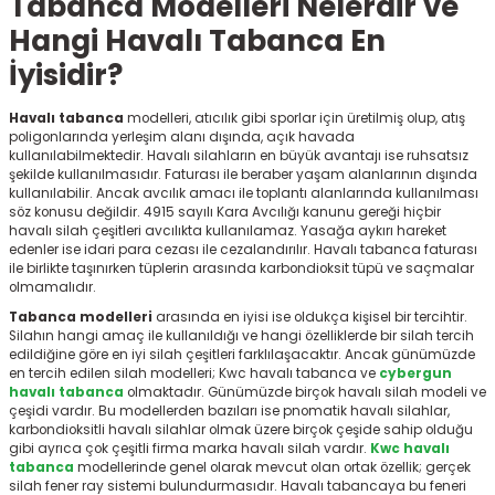
Tabanca Modelleri Nelerdir ve
r
Hangi Havalı Tabanca En
İyisidir?
Havalı tabanca
modelleri, atıcılık gibi sporlar için üretilmiş olup, atış
poligonlarında yerleşim alanı dışında, açık havada
kullanılabilmektedir. Havalı silahların en büyük avantajı ise ruhsatsız
şekilde kullanılmasıdır. Faturası ile beraber yaşam alanlarının dışında
kullanılabilir. Ancak avcılık amacı ile toplantı alanlarında kullanılması
söz konusu değildir. 4915 sayılı Kara Avcılığı kanunu gereği hiçbir
havalı silah çeşitleri avcılıkta kullanılamaz. Yasağa aykırı hareket
edenler ise idari para cezası ile cezalandırılır. Havalı tabanca faturası
ile birlikte taşınırken tüplerin arasında karbondioksit tüpü ve saçmalar
olmamalıdır.
Tabanca modelleri
arasında en iyisi ise oldukça kişisel bir tercihtir.
Silahın hangi amaç ile kullanıldığı ve hangi özelliklerde bir silah tercih
edildiğine göre en iyi silah çeşitleri farklılaşacaktır. Ancak günümüzde
en tercih edilen silah modelleri; Kwc havalı tabanca
ve
cybergun
havalı tabanca
olmaktadır. Günümüzde birçok havalı silah modeli ve
çeşidi vardır. Bu modellerden bazıları ise pnomatik havalı silahlar,
karbondioksitli havalı silahlar olmak üzere birçok çeşide sahip olduğu
gibi ayrıca çok çeşitli firma marka havalı silah vardır.
Kwc havalı
tabanca
modellerinde genel olarak mevcut olan ortak özellik; gerçek
silah fener ray sistemi bulundurmasıdır. Havalı tabancaya bu feneri