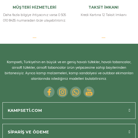
MÜŞTERİ HİZMETLERİ
TAKSİT İMKANI
Daha fazla bilgiye ihtiyacınız varsa 0 505
Kredi Kartına 12 Taksit İmkanı
010 8435 numaradan bize ulaşabilirsiniz.
Kampseti, Türkiye'nin en büyük ve en geniş havalı tüfekler, havalı tabancalar,
airsoft tüfekler, airsoft tabancalar ürün yelpazesine sahip bayilerinden
birtanesiyiz. Ayrıca kamp malzemeleri, kamp sandalyesi ve outdoor ekimanları
alanlarında istediğiniz modelleri bulabilirsiniz.
KAMPSETİ.COM
SİPARİŞ VE ÖDEME