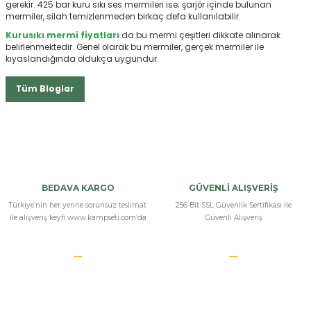
gerekir. 425 bar kuru sıkı ses mermileri ise; şarjör içinde bulunan
mermiler, silah temizlenmeden birkaç defa kullanılabilir.
Kurusıkı mermi fiyatları
da bu mermi çeşitleri
dikkate alınarak
belirlenmektedir. Genel olarak bu mermiler, gerçek mermiler ile
kıyaslandığında oldukça uygundur.
Tüm Bloglar
BEDAVA KARGO
GÜVENLİ ALIŞVERİŞ
Türkiye’nin her yerine sorunsuz teslimat
256 Bit SSL Güvenlik Sertifikası İle
ile alışveriş keyfi www.kampseti.com’da
Güvenli Alışveriş