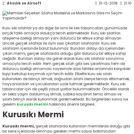
Atıcılık ve Airsoft
13-12-2018
21:10
ksesuarları
e, Tabure
a Mermisi
Kuru sıkı silahlar ya da diğer bir ismi ile ses tabancaları, günümüzde
birçok farklı amaçla oldukça tercih edilmektedir. Kuru sıkı silahlar;
ermisi
rları
ateşleme özelliği olmayan yani öldürücü bir etkiye sahip olmayan
ancak gerçek silahlar ile aynı sesi çıkartan silahlardır. Kuru sıkı
silahların içerisinde barut bulunmaz. Bundan dolayı da içerisinden
uk
çıkan mermi, gerçek silahlarda olduğu gibi öldürücü bir etkiye sahip
değildir. Bundan dolayı da genel olarak kuru sıkı silahlar savunma
amacıyla tercih edilir. Hem gerçek silah gibi ses çıkartması hem de
öldürücü özelliği olmaması sayesinde olası tehlike anlarında karşıdaki
kişiyi korkutup kaçırmak için tercih edilir. Elbette kuru sıkı silah
kullanırken de bilinçli olmak, doğrudan silahı deriye temas ettirmemek,
hayvanlardan ve çocuklardan uzak tutmak gerekmektedir. Kuru sıkı
tabancalar için de çeşitli yasal şartlar bulunmaktadır. Öncelikli olarak
on sekiz yaşını doldurmuş olmak, sabıka kaydının temiz olması ve
a
uk
silahı bilinçli olarak kullanmak gerekmektedir. Bu bilgilerden sonra ise
gelelim
kurusıkı mermi
hakkında önemli bilgilere...
calar
Kurusıkı Mermi
Kurusıkı mermi,
gerçek silahlarda kullanılan mermilerde olduğu gibi
bir sene içerisinde alınması gereken mermi sayısı bakımından