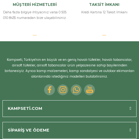
MÜŞTERİ HİZMETLERİ
TAKSİT İMKANI
Daha fazla bilgiye ihtiyacınız varsa 0 505
Kredi Kartına 12 Taksit İmkanı
010 8435 numaradan bize ulaşabilirsiniz.
Kampseti, Türkiye'nin en büyük ve en geniş havalı tüfekler, havalı tabancalar,
airsoft tüfekler, airsoft tabancalar ürün yelpazesine sahip bayilerinden
birtanesiyiz. Ayrıca kamp malzemeleri, kamp sandalyesi ve outdoor ekimanları
alanlarında istediğiniz modelleri bulabilirsiniz.
KAMPSETİ.COM
SİPARİŞ VE ÖDEME