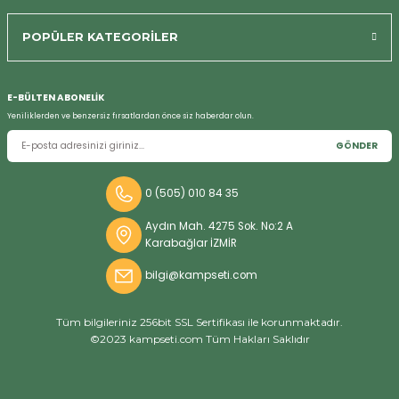
Bizi Arayın
POPÜLER KATEGORİLER
E-BÜLTEN ABONELİK
Yeniliklerden ve benzersiz fırsatlardan önce siz haberdar olun.
GÖNDER
0 (505) 010 84 35
Aydın Mah. 4275 Sok. No:2 A
Karabağlar İZMİR
bilgi@kampseti.com
Tüm bilgileriniz 256bit SSL Sertifikası ile korunmaktadır.
©2023 kampseti.com Tüm Hakları Saklıdır