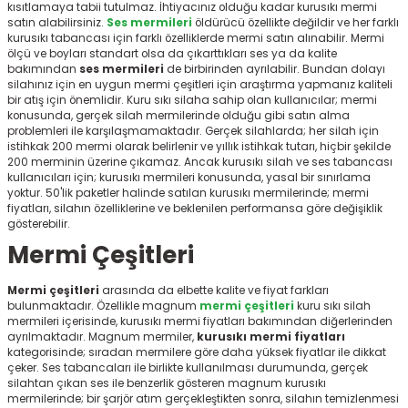
kısıtlamaya tabii tutulmaz. İhtiyacınız olduğu kadar kurusıkı mermi
r
satın alabilirsiniz.
Ses mermileri
öldürücü özellikte değildir ve her farklı
kurusıkı tabancası için farklı özelliklerde mermi satın alınabilir. Mermi
ölçü ve boyları standart olsa da çıkarttıkları ses ya da kalite
bakımından
ses mermileri
de birbirinden ayrılabilir. Bundan dolayı
silahınız için en uygun mermi çeşitleri
için araştırma yapmanız kaliteli
bir atış için önemlidir. Kuru sıkı silaha sahip olan kullanıcılar; mermi
konusunda, gerçek silah mermilerinde olduğu gibi satın alma
problemleri ile karşılaşmamaktadır. Gerçek silahlarda; her silah için
istihkak 200 mermi olarak belirlenir ve yıllık istihkak tutarı, hiçbir şekilde
200 merminin üzerine çıkamaz. Ancak kurusıkı silah ve ses tabancası
kullanıcıları için; kurusıkı mermileri konusunda, yasal bir sınırlama
yoktur. 50'lik paketler halinde satılan kurusıkı mermilerinde; mermi
fiyatları, silahın özelliklerine ve beklenilen performansa göre değişiklik
gösterebilir.
Mermi Çeşitleri
Mermi çeşitleri
arasında da elbette kalite ve fiyat farkları
bulunmaktadır. Özellikle magnum
mermi çeşitleri
kuru sıkı silah
mermileri içerisinde, kurusıkı mermi fiyatları
bakımından diğerlerinden
ayrılmaktadır. Magnum mermiler,
kurusıkı mermi fiyatları
kategorisinde; sıradan mermilere göre daha yüksek fiyatlar ile dikkat
çeker. Ses tabancaları ile birlikte kullanılması durumunda, gerçek
silahtan çıkan ses ile benzerlik gösteren magnum kurusıkı
mermilerinde; bir şarjör atım gerçekleştikten sonra, silahın temizlenmesi