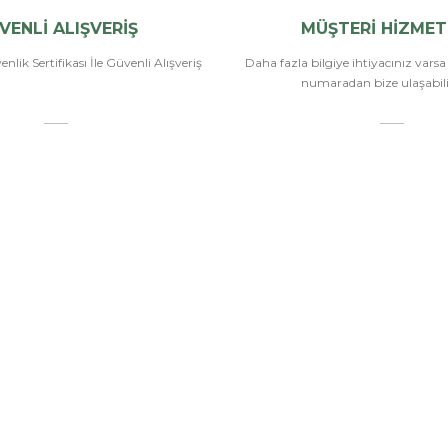
VENLİ ALIŞVERİŞ
MÜŞTERİ HİZMET
nlik Sertifikası İle Güvenli Alışveriş
Daha fazla bilgiye ihtiyacınız vars
numaradan bize ulaşabilir
.COM
SİPARİŞ VE ÖDEME
POPÜLER
KATEGORİ
Banka Bilgileri
Havalı Tüfekle
Hesabım
Havalı Tabanc
Havale Bildirim Formu
Airsoft Tüfekl
u
Sipariş Takip