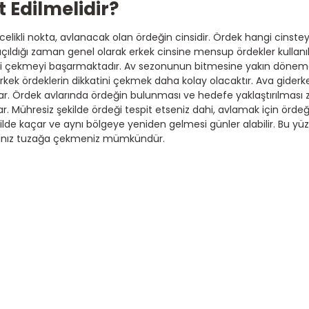
 Edilmelidir?
celikli nokta, avlanacak olan ördeğin cinsidir. Ördek hangi cinste
çıldığı zaman genel olarak erkek cinsine mensup ördekler kullanı
tini çekmeyi başarmaktadır. Av sezonunun bitmesine yakın dönemd
 erkek ördeklerin dikkatini çekmek daha kolay olacaktır. Ava gider
ar. Ördek avlarında ördeğin bulunması ve hedefe yaklaştırılması z
r. Mühresiz şekilde ördeği tespit etseniz dahi, avlamak için örde
kilde kaçar ve aynı bölgeye yeniden gelmesi günler alabilir. Bu y
adığınız tuzağa çekmeniz mümkündür.