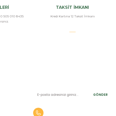
LERİ
TAKSİT İMKANI
a 0 505 010 8435
Kredi Kartına 12 Taksit İmkanı
siniz.
E-BÜLTEN ABONELİK
LER
Yeniliklerden ve benzersiz fırsatlardan önce siz haberdar
olun.
r
GÖNDER
alar
er
0 (505) 010 84 35