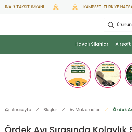
A 9 TAKSİT İMKANI
KAMPSETİ TÜRKİYE HATSAN YET
Havalı Silahlar
Airsoft
Anasayfa
Bloglar
Av Malzemeleri
Ördek Av
Ördek Avı Sırasında Kolaylık