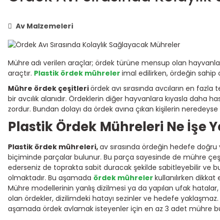
Av Malzemeleri
Mühre
adı verilen araçlar; ördek türüne mensup olan hayvanları
araçtır.
Plastik ördek mühreler
imal edilirken, ördeğin sahip ol
Mühre ördek çeşitleri
ördek avı sırasında avcıların en fazla 
bir avcılık alanıdır. Ördeklerin diğer hayvanlara kıyasla daha ha
zordur. Bundan dolayı da ördek avına çıkan kişilerin neredey
Plastik Ördek Mühreleri Ne İşe 
Plastik ördek mühreleri,
av sırasında ördeğin hedefe doğru 
biçiminde parçalar bulunur. Bu parça sayesinde de mühre çeşidin
ederseniz de toprakta sabit duracak şekilde sabitleyebilir ve bu 
olmaktadır. Bu aşamada
ördek mühreler
kullanılırken dikkat
Mühre modellerinin yanlış dizilmesi ya da yapılan ufak hatala
olan ördekler, dizilimdeki hatayı sezinler ve hedefe yaklaşmaz.
aşamada ördek avlamak isteyenler için en az 3 adet mühre bulu