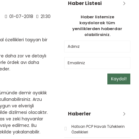
Haber Listesi
01-07-2018
21:30
Haber listemize
kaydolarak tüm
yeniliklerden haberdar
olabilirsiniz.
özellikleri taşıyan bir
öre daha zor ve detaylı
lerle ördek avı daha
eder.
Kaydol!
ölümünde demir ayaklık
lanabilirsiniz. Arzu
ygun ve elverişli
lde dizilmesi olacaktır.
Haberler
as ve zeki hayvanlar
avsiye edilmez. Bu
Hatsan PCP Havalı Tüfeklerin
ilde yakalanabilir.
Özellikleri