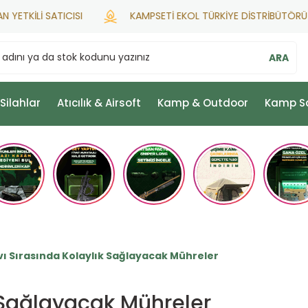
KİLİ SATICISI
KAMPSETİ EKOL TÜRKİYE DİSTRİBÜTÖRÜ
ARA
 Silahlar
Atıcılık & Airsoft
Kamp & Outdoor
Kamp S
ı Sırasında Kolaylık Sağlayacak Mühreler
 Sağlayacak Mühreler