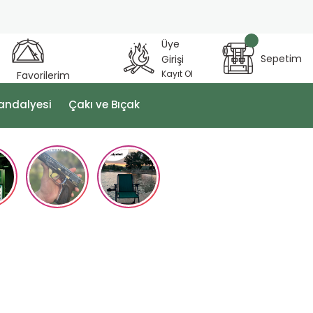
Üye
Sepetim
Girişi
Kayıt Ol
Favorilerim
andalyesi
Çakı ve Bıçak