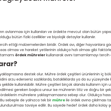
n avlanması için kullanılan ve ördekte mevcut olan bütün yapısal 
duğu bütün fiziki özellikler ve biyolojik detaylar kullanılır.
tercih ettiği malzemelerden biridir. Ördek avı, diğer hayvanlara g
ssas olması ve hareket yetilerinin oldukça hızlı olması gibi faktör
se tamamı
ördek mühreler
kullanarak avını tamamlamayı tercih 
Yarar?
yaklaşmasına destek olur. Mühre ördek çeşitleri ürünlerinin iç b
i arzu ederseniz sazlıklarda, bataklıklarda ya da su yüzeyinde kul
şekilde kullanılabilir. Mühre çeşitleri birçok alanda kullanım için u
 edilmesi gereken başlıca unsur ise mührenin titiz ve doğru bir şeki
r, ördeklerin mührelere yaklaşmamasına sebep olur. Oldukça hass
 Bu sebeple de yalnızca tek bir
mühre
ile ördek avına çıkılması t
ndurulması tavsiye edilir. Bu sayede hedef ördek daha kolay şek