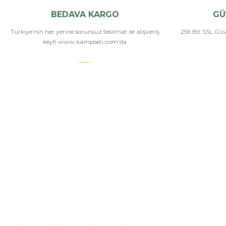
BEDAVA KARGO
GÜ
Türkiye’nin her yerine sorunsuz teslimat ile alışveriş
256 Bit SSL Güve
keyfi www.kampseti.com’da
KAMPSETİ
Bizi Arayın
Kampseti, Türkiye'nin en büyük ve en geniş havalı
tüfekler, havalı tabancalar, airsoft tüfekler, airsoft
İletişim
tabancalar ürün yelpazesine sahip bayilerinden
Hakkımızda
birtanesiyiz. Ayrıca kamp malzemeleri, kamp
sandalyesi ve outdoor ekimanları alanlarında
Üye Girişi
istediğiniz modelleri bulabilirsiniz.
İletişim Form