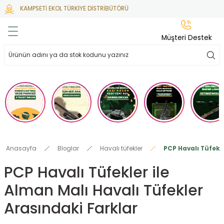
KAMPSETİ EKOL TÜRKİYE DİSTRİBÜTÖRÜ
Geri Dön
Geri Dön
Geri Dön
Geri Dön
Geri Dön
Müşteri Destek
lar
hlar
irsoft
tdoor
ak
 Gas
alar
alar
/ BBs
çaklar
ekler
i
Tüfekler
rı
esuarları
Anasayfa
Bloglar
Havalı tüfekler
PCP Havalı Tüfekle
bancalar
ksesuarı
i
ları
letleri
PCP Havalı Tüfekler ile
Alman Malı Havalı Tüfekler
ekler
lar
a
Arasındaki Farklar
ekler
 Temizlik
abılar