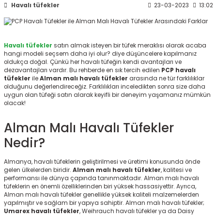
Havalı tüfekler
23-03-2023
13:02
ksesuarları
e, Tabure
a Mermisi
Havalı tüfekler
satın almak isteyen bir tüfek meraklısı olarak acaba
hangi modeli seçsem daha iyi olur? diye düşüncelere kapılmanız
ermisi
rları
oldukça doğal. Çünkü her havalı tüfeğin kendi avantajları ve
dezavantajları vardır. Bu rehberde en sık tercih edilen
PCP havalı
tüfekler
ile
Alman malı havalı tüfekler
arasında ne tür farklılıklar
uk
olduğunu değerlendireceğiz. Farklılıkları inceledikten sonra size daha
uygun olan tüfeği satın alarak keyifli bir deneyim yaşamanız mümkün
olacak!
Alman Malı Havalı Tüfekler
Nedir?
a
uk
Almanya, havalı tüfeklerin geliştirilmesi ve üretimi konusunda önde
gelen ülkelerden biridir.
Alman malı havalı tüfekler
, kalitesi ve
calar
performansı ile dünya çapında tanınmaktadır. Alman malı havalı
tüfeklerin en önemli özelliklerinden biri yüksek hassasiyettir. Ayrıca,
Alman malı havalı tüfekler genellikle yüksek kaliteli malzemelerden
yapılmıştır ve sağlam bir yapıya sahiptir. Alman malı havalı tüfekler;
Umarex havalı tüfekler
, Weihrauch havalı tüfekler ya da Daisy