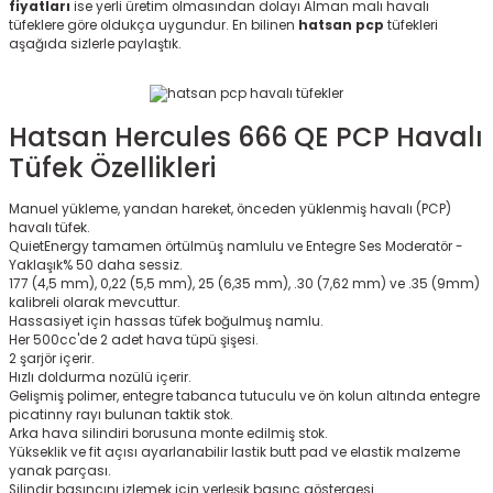
fiyatları
ise yerli üretim olmasından dolayı Alman malı havalı
tüfeklere göre oldukça uygundur. En bilinen
hatsan pcp
tüfekleri
aşağıda sizlerle paylaştık.
Hatsan Hercules 666 QE PCP Havalı
Tüfek Özellikleri
Manuel yükleme, yandan hareket, önceden yüklenmiş havalı (PCP)
havalı tüfek.
QuietEnergy tamamen örtülmüş namlulu ve Entegre Ses Moderatör -
Yaklaşık% 50 daha sessiz.
177 (4,5 mm), 0,22 (5,5 mm), 25 (6,35 mm), .30 (7,62 mm) ve .35 (9mm)
kalibreli olarak mevcuttur.
Hassasiyet için hassas tüfek boğulmuş namlu.
Her 500cc'de 2 adet hava tüpü şişesi.
2 şarjör içerir.
Hızlı doldurma nozülü içerir.
Gelişmiş polimer, entegre tabanca tutuculu ve ön kolun altında entegre
picatinny rayı bulunan taktik stok.
Arka hava silindiri borusuna monte edilmiş stok.
Yükseklik ve fit açısı ayarlanabilir lastik butt pad ve elastik malzeme
yanak parçası.
Silindir basıncını izlemek için yerleşik basınç göstergesi.