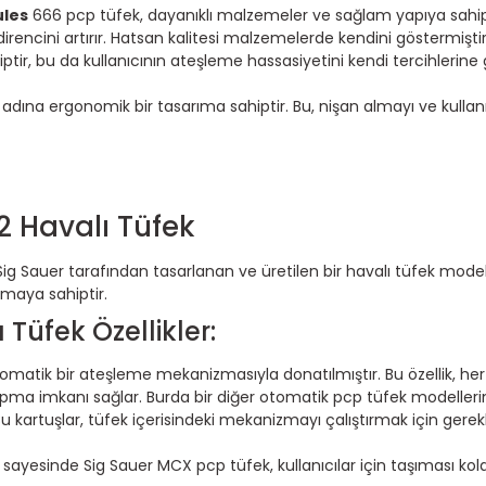
ules
666 pcp tüfek, dayanıklı malzemeler ve sağlam yapıya sahiptir
direncini artırır. Hatsan kalitesi malzemelerde kendini göstermiştir
ahiptir, bu da kullanıcının ateşleme hassasiyetini kendi tercihler
adına ergonomik bir tasarıma sahiptir. Bu, nişan almayı ve kulla
 Havalı Tüfek
Sig Sauer tarafından tasarlanan ve üretilen bir havalı tüfek model
zmaya sahiptir.
Tüfek Özellikler:
omatik bir ateşleme mekanizmasıyla donatılmıştır. Bu özellik, he
 yapma imkanı sağlar. Burda bir diğer otomatik pcp tüfek modellerin
 Bu kartuşlar, tüfek içerisindeki mekanizmayı çalıştırmak için gerek
ı sayesinde Sig Sauer MCX pcp tüfek, kullanıcılar için taşıması kol