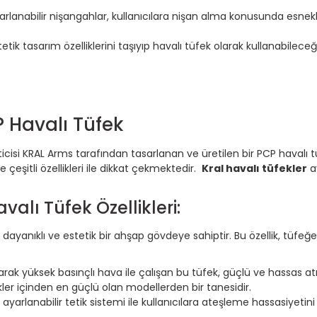
rlanabilir nişangahlar, kullanıcılara nişan alma konusunda esnek
etik tasarım özelliklerini taşıyıp havalı tüfek olarak kullanabilece
 Havalı Tüfek
cisi KRAL Arms tarafından tasarlanan ve üretilen bir PCP havalı 
çeşitli özellikleri ile dikkat çekmektedir.
Kral havalı tüfekler
a
lı Tüfek Özellikleri:
anıklı ve estetik bir ahşap gövdeye sahiptir. Bu özellik, tüfeğe 
arak yüksek basınçlı hava ile çalışan bu tüfek, güçlü ve hassas atı
kler içinden en güçlü olan modellerden bir tanesidir.
yarlanabilir tetik sistemi ile kullanıcılara ateşleme hassasiyetini