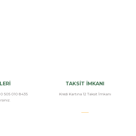
LERİ
TAKSİT İMKANI
a 0 505 010 8435
Kredi Kartına 12 Taksit İmkanı
siniz.