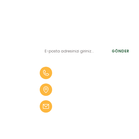
E-BÜLTEN ABONELİK
LER
Yeniliklerden ve benzersiz fırsatlardan önce siz haberdar
olun.
r
GÖNDER
alar
er
0 (505) 010 84 35
alar
Aydın Mah. 4275 Sok. No:2 A
fekler
Karabağlar İZMİR
 Tüfekler
bilgi@kampseti.com
abancalar
fekler