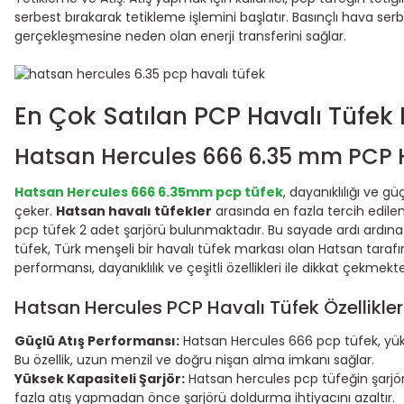
serbest bırakarak tetikleme işlemini başlatır. Basınçlı hava serb
gerçekleşmesine neden olan enerji transferini sağlar.
En Çok Satılan PCP Havalı Tüfek 
Hatsan Hercules 666 6.35 mm PCP 
Hatsan Hercules 666 6.35mm pcp tüfek
, dayanıklılığı ve gü
çeker.
Hatsan havalı tüfekler
arasında en fazla tercih edil
pcp tüfek 2 adet şarjörü bulunmaktadır. Bu sayade ardı ardına 
tüfek, Türk menşeli bir havalı tüfek markası olan Hatsan taraf
performansı, dayanıklılık ve çeşitli özellikleri ile dikkat çekmekte
Hatsan Hercules PCP Havalı Tüfek Özellikleri
Güçlü Atış Performansı:
Hatsan Hercules 666 pcp tüfek, yükse
Bu özellik, uzun menzil ve doğru nişan alma imkanı sağlar.
Yüksek Kapasiteli Şarjör:
Hatsan hercules pcp tüfeğin şarjör
fazla atış yapmadan önce şarjörü doldurma ihtiyacını azaltır.