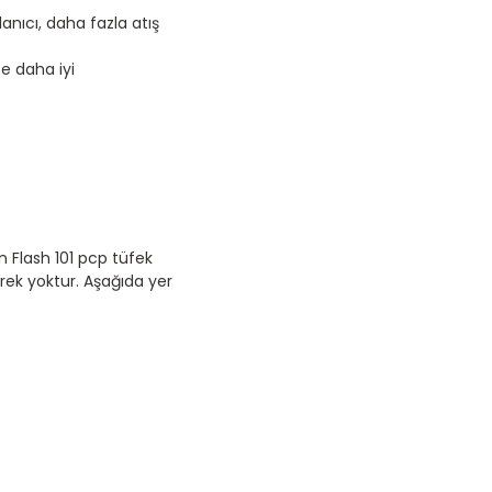
anıcı, daha fazla atış
fe daha iyi
 Flash 101 pcp tüfek
rek yoktur. Aşağıda yer