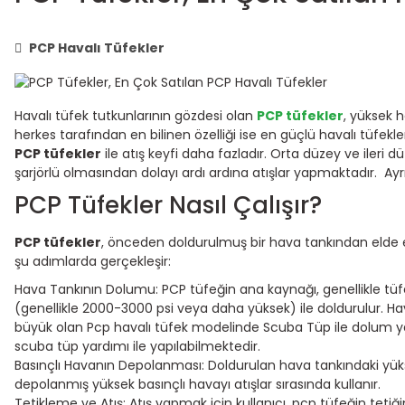
PCP Havalı Tüfekler
Havalı tüfek tutkunlarının gözdesi olan
PCP tüfekler
, yüksek h
herkes tarafından en bilinen özelliği ise en güçlü havalı tüfekl
PCP tüfekler
ile atış keyfi daha fazladır. Orta düzey ve ileri 
şarjörlü olmasından dolayı ardı ardına atışlar yapmaktadır. A
PCP Tüfekler Nasıl Çalışır?
PCP tüfekler
, önceden doldurulmuş bir hava tankından elde edil
şu adımlarda gerçekleşir:
Hava Tankının Dolumu: PCP tüfeğin ana kaynağı, genellikle tüf
(genellikle 2000-3000 psi veya daha yüksek) ile doldurulur. Hav
büyük olan Pcp havalı tüfek modelinde Scuba Tüp ile dolum yap
scuba tüp yardımı ile yapılabilmektedir.
Basınçlı Havanın Depolanması: Doldurulan hava tankındaki yüksek b
depolanmış yüksek basınçlı havayı atışlar sırasında kullanır.
Tetikleme ve Atış: Atış yapmak için kullanıcı, pcp tüfeğin teti