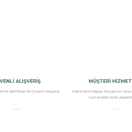
VENLİ ALIŞVERİŞ
MÜŞTERİ HİZMET
nlik Sertifikası İle Güvenli Alışveriş
Daha fazla bilgiye ihtiyacınız vars
numaradan bize ulaşabilir