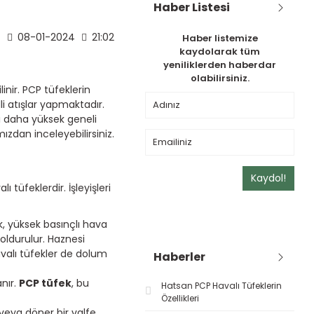
Haber Listesi
08-01-2024
21:02
Haber listemize
kaydolarak tüm
yeniliklerden haberdar
olabilirsiniz.
inir. PCP tüfeklerin
li atışlar yapmaktadır.
rı daha yüksek geneli
ızdan inceleyebilirsiniz.
Kaydol!
tüfeklerdir. İşleyişleri
, yüksek basınçlı hava
oldurulur. Haznesi
valı tüfekler de dolum
Haberler
anır.
PCP tüfek
, bu
Hatsan PCP Havalı Tüfeklerin
Özellikleri
 veya döner bir valfe