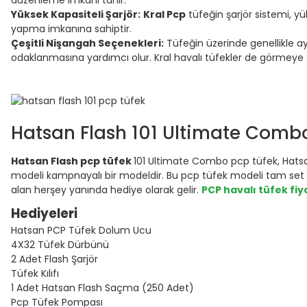
Yüksek Kapasiteli Şarjör:
Kral Pcp
tüfeğin şarjör sistemi, y
yapma imkanına sahiptir.
Çeşitli Nişangah Seçenekleri:
Tüfeğin üzerinde genellikle ay
odaklanmasına yardımcı olur. Kral havalı tüfekler de görmeye 
Hatsan Flash 101 Ultimate Comb
Hatsan Flash pcp tüfek
101 Ultimate Combo pcp tüfek, Hatsan
modeli kampnayalı bir modeldir. Bu pcp tüfek modeli tam set o
alan herşey yanında hediye olarak gelir.
PCP havalı tüfek fiy
Hediyeleri
Hatsan PCP Tüfek Dolum Ucu
4X32 Tüfek Dürbünü
2 Adet Flash Şarjör
Tüfek Kılıfı
1 Adet Hatsan Flash Saçma (250 Adet)
Pcp Tüfek Pompası