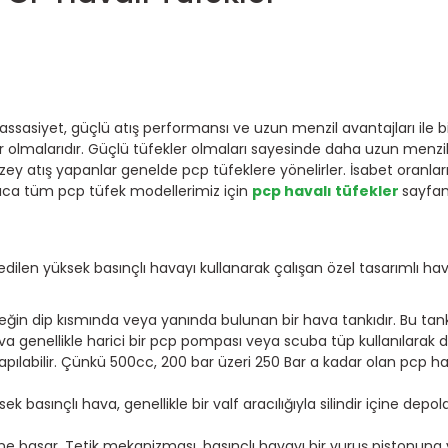
assasiyet, güçlü atış performansı ve uzun menzil avantajları ile bil
er olmalarıdır. Güçlü tüfekler olmaları sayesinde daha uzun menzil
düzey atış yapanlar genelde pcp tüfeklere yönelirler. İsabet oranla
yrıca tüm pcp tüfek modellerimiz için
pcp havalı tüfekler
sayfam
en yüksek basınçlı havayı kullanarak çalışan özel tasarımlı havalı 
eğin dip kısmında veya yanında bulunan bir hava tankıdır. Bu tank
a genellikle harici bir pcp pompası veya scuba tüp kullanılarak d
ılabilir. Çünkü 500cc, 200 bar üzeri 250 Bar a kadar olan pcp ha
asınçlı hava, genellikle bir valf aracılığıyla silindir içine depol
ğine basar. Tetik mekanizması, basınçlı havayı bir vuruş pistonuna