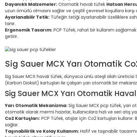
Dayanıklı Malzemeler:
Otomatik havalı tüfek
Hatsan Herc
uzun ömürlü olmasını sağlar ve çeşitli çevresel koşullara karşı 
Ayarlanabilir Tetik:
Tüfeğin tetiği ayarlanabilir özelliklere s
tanır.
Ergonomik Tasarım:
PCP Tüfek, rahat bir kullanım sağlamak 
getirir.
Sig Sauer MCX Yarı Otomatik Co2
Sig Sauer MCX havalı tüfek, dünyaca ünlü ateşli silah üreticisi 
(Karbon Dioksit) kartuşları ile çalışan yarı otomatik bir mekani
Sig Sauer MCX Yarı Otomatik Havalı 
Yarı Otomatik Mekanizma:
Sig Sauer MCX pcp tüfek, yarı ot
otomatik olarak mermi hazırlar, kullanıcılara hızlı ve seri atış
Co2 Kartuşları:
PCP Tüfek, atışlar için Co2 kartuşları kullanır.
sağlar.
Taşınabilirlik ve Kolay Kullanım:
Hafif ve taşınabilir tasarım