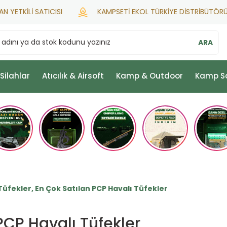
Lİ SATICISI
KAMPSETİ EKOL TÜRKİYE DİSTRİBÜTÖRÜ
ARA
 Silahlar
Atıcılık & Airsoft
Kamp & Outdoor
Kamp S
Tüfekler, En Çok Satılan PCP Havalı Tüfekler
PCP Havalı Tüfekler