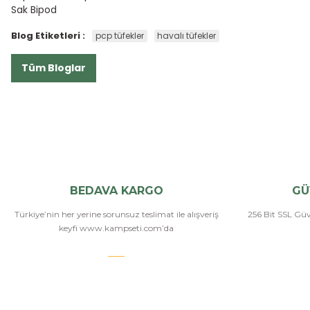
Sak Bipod
Blog Etiketleri :
pcp tüfekler
havalı tüfekler
Tüm Bloglar
BEDAVA KARGO
GÜ
Türkiye’nin her yerine sorunsuz teslimat ile alışveriş
256 Bit SSL Güve
keyfi www.kampseti.com’da
Bizi Arayın