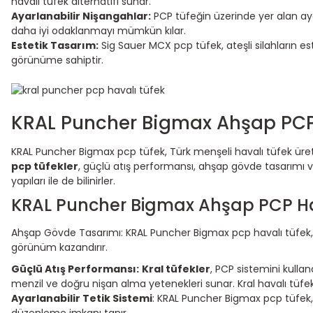
havalı tüfek alternatifi sunar.
Ayarlanabilir Nişangahlar:
PCP tüfeğin üzerinde yer alan aya
daha iyi odaklanmayı mümkün kılar.
Estetik Tasarım:
Sig Sauer MCX pcp tüfek, ateşli silahların est
görünüme sahiptir.
KRAL Puncher Bigmax Ahşap PCP
KRAL Puncher Bigmax pcp tüfek, Türk menşeli havalı tüfek üreti
pcp tüfekler
, güçlü atış performansı, ahşap gövde tasarımı ve 
yapıları ile de bilinirler.
KRAL Puncher Bigmax Ahşap PCP Hava
Ahşap Gövde Tasarımı: KRAL Puncher Bigmax pcp havalı tüfek, day
görünüm kazandırır.
Güçlü Atış Performansı:
Kral tüfekler
, PCP sistemini kullan
menzil ve doğru nişan alma yetenekleri sunar. Kral havalı tüfe
Ayarlanabilir Tetik Sistemi
: KRAL Puncher Bigmax pcp tüfek, a
düzenleme imkanı tanır.