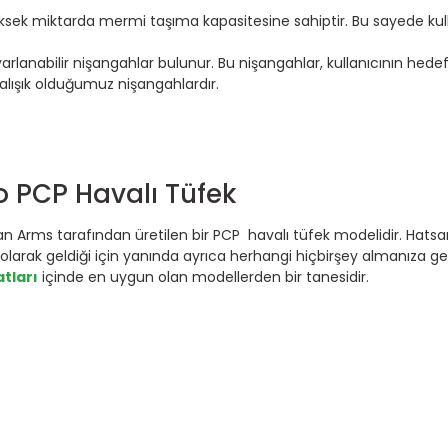
üksek miktarda mermi taşıma kapasitesine sahiptir. Bu sayede kull
arlanabilir nişangahlar bulunur. Bu nişangahlar, kullanıcının hede
alışık olduğumuz nişangahlardır.
o PCP Havalı Tüfek
 Arms tarafından üretilen bir PCP havalı tüfek modelidir. Hatsan
larak geldiği için yanında ayrıca herhangi hiçbirşey almanıza ge
atları
içinde en uygun olan modellerden bir tanesidir.