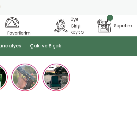
Üye
Sepetim
Girişi
Kayıt Ol
Favorilerim
andalyesi
Çakı ve Bıçak