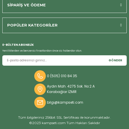
SİPARİŞ VE ÖDEME
Bizi Arayın
POPÜLER KATEGORİLER
E-BÜLTEN ABONELİK
Yeniliklerden ve benzersiz fırsatlardan önce siz haberdar olun.
GÖNDER
0 (505) 010 84 35
Aydın Mah. 4275 Sok. No:2 A
Karabağlar İZMİR
bilgi@kampseti.com
Tüm bilgileriniz 256bit SSL Sertifikası ile korunmaktadır.
©2023 kampseti.com Tüm Hakları Saklıdır