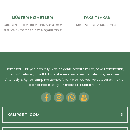
MÜŞTERİ HİZMETLERİ
TAKSİT İMKANI
Daha fazla bilgiye ihtiyacınız varsa 0 505
Kredi Kartına 12 Taksit İmkanı
010 8435 numaradan bize ulaşabilirsiniz.
Kampseti, Türkiye'nin en büyük ve en geniş havalı tüfekler, havalı tabancalar,
airsoft tüfekler, airsoft tabancalar ürün yelpazesine sahip bayilerinden
birtanesiyiz. Ayrıca kamp malzemeleri, kamp sandalyesi ve outdoor ekimanları
alanlarında istediğiniz modelleri bulabilirsiniz.
KAMPSETİ.COM