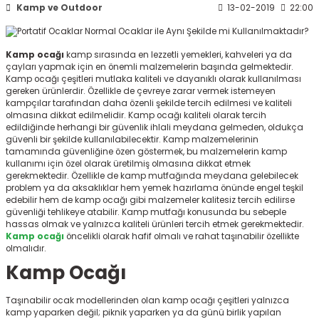
Kamp ve Outdoor
13-02-2019
22:00
ksesuarları
e, Tabure
a Mermisi
Kamp ocağı
kamp sırasında en lezzetli yemekleri, kahveleri ya da
çayları yapmak için en önemli malzemelerin başında gelmektedir.
Kamp ocağı çeşitleri mutlaka kaliteli ve dayanıklı olarak kullanılması
ermisi
rları
gereken ürünlerdir. Özellikle de çevreye zarar vermek istemeyen
kampçılar tarafından daha özenli şekilde tercih edilmesi ve kaliteli
olmasına dikkat edilmelidir. Kamp ocağı
kaliteli olarak tercih
uk
edildiğinde herhangi bir güvenlik ihlali meydana gelmeden, oldukça
güvenli bir şekilde kullanılabilecektir. Kamp malzemelerinin
tamamında güvenliğine özen göstermek, bu malzemelerin kamp
kullanımı için özel olarak üretilmiş olmasına dikkat etmek
gerekmektedir. Özellikle de kamp mutfağında meydana gelebilecek
problem ya da aksaklıklar hem yemek hazırlama önünde engel teşkil
edebilir hem de kamp ocağı
gibi malzemeler kalitesiz tercih edilirse
güvenliği tehlikeye atabilir. Kamp mutfağı konusunda bu sebeple
hassas olmak ve yalnızca kaliteli ürünleri tercih etmek gerekmektedir.
a
uk
Kamp ocağı
öncelikli olarak hafif olmalı ve rahat taşınabilir özellikte
olmalıdır.
calar
Kamp Ocağı
Taşınabilir ocak
modellerinden olan kamp ocağı
çeşitleri yalnızca
kamp yaparken değil; piknik yaparken ya da günü birlik yapılan