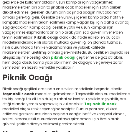
gezilerde de kullanılmaktadır. Uzun kamplar için vazgeçilmez
r
malzemelerden biri olan taşınabilir ocak
modelleri için satın alırken
dikkat edilmesi gereken durumların başında ocağın mutlaka hafif
olması gerektiği gelir. Özellikle de yürüyüş içeren kamplarda, hafif ve
kompakt modellerin tercih edilmesi kamp yapan kişi için daha avantaj
sağlayacaktır. Kamp ocağı
özellikle yatılı ve uzun kamplar için
vazgeçilmez ekipmanlardan biri olarak yalnızca güvenilir yerlerden
temin edilmelidir.
Piknik ocağı
olarak da ifade edilebilen bu ocak
modellerinde;öncelikli olarak mutlaka güvenliği ön planda tutması,
riskli durumlarda tehlike yaratmaması ve yüksek kalitede
malzemelerden üretilmiş olması gerekmektedir. Bu özellikleri dışında ise
ateşsiz pişirme özelliği olan
piknik ocağı
çeşitlerine de göz atılabilir,
hem doğa dostu kamp yapılabilir hem de doğaya ve çevreye zarar
vermeden en lezzetli yemekler yapılabilir.
Piknik Ocağı
Piknik ocağı
çeşitleri arasında en sevilen modellerin başında elbette
taşınabilir ocak
modelleri gelmektedir. Taşınabilir olan bu modellerde
tek kişi ocağı, tek eli ile oldukça rahat ve konforlu şekilde taşıyabilir, arzu
ettiği alanda yemek yapmak için kullanabilir.
Taşınabilir ocak
modelleri
birçok renk seçeneğine sahiptir. Bunun yanı sıra, dikkat
edilmesi gereken unsurların başında ocağın hafif ve kompakt olması,
kaliteli olması, riskli durumların ortaya çıkmaması için özel olarak
güvenli şekilde dizayn edilmesi gerekmektedir.