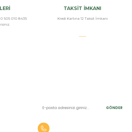
LERİ
TAKSİT İMKANI
a 0 505 010 8435
Kredi Kartına 12 Taksit İmkanı
siniz.
E-BÜLTEN ABONELİK
LER
Yeniliklerden ve benzersiz fırsatlardan önce siz haberdar
olun.
r
GÖNDER
alar
er
0 (505) 010 84 35