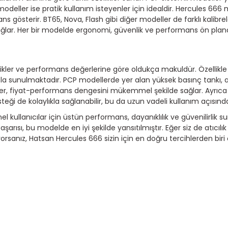
) modeller ise pratik kullanım isteyenler için idealdir. Hercules 66
österir. BT65, Nova, Flash gibi diğer modeller de farklı kalibre
 sağlar. Her bir modelde ergonomi, güvenlik ve performans ön plan
llikler ve performans değerlerine göre oldukça makuldür. Özellikl
yatla sunulmaktadır. PCP modellerde yer alan yüksek basınç tankı, ay
ler, fiyat-performans dengesini mükemmel şekilde sağlar. Ayrıca
teği de kolaylıkla sağlanabilir, bu da uzun vadeli kullanım açısın
kullanıcılar için üstün performans, dayanıklılık ve güvenilirlik s
rısı, bu modelde en iyi şekilde yansıtılmıştır. Eğer siz de atıcılık
rsanız, Hatsan Hercules 666 sizin için en doğru tercihlerden biri