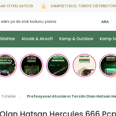
KİLİ SATICISI
KAMPSETİ EKOL TÜRKİYE DİSTRİBÜTÖRÜ
ARA
 Silahlar
Atıcılık & Airsoft
Kamp & Outdoor
Kamp S
 Tüfekler
Profesyonel Atıcıların Tercihi Olan Hatsan H
hi Olan Hatsan Hercules 666 Pcp