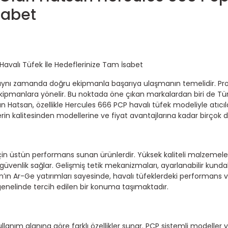
sabet
; aynı zamanda doğru ekipmanla başarıya ulaşmanın temelidir. Prof
 ekipmanlara yönelir. Bu noktada öne çıkan markalardan biri de Tü
nan Hatsan, özellikle Hercules 666 PCP havalı tüfek modeliyle atıcı
rin kalitesinden modellerine ve fiyat avantajlarına kadar birçok 
için üstün performans sunan ürünlerdir. Yüksek kaliteli malzemeler
venlik sağlar. Gelişmiş tetik mekanizmaları, ayarlanabilir kunda
an’ın Ar-Ge yatırımları sayesinde, havalı tüfeklerdeki performans v
a genelinde tercih edilen bir konuma taşımaktadır.
 kullanım alanına göre farklı özellikler sunar. PCP sistemli modeller 