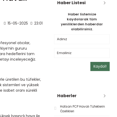
Haber Listesi
Haber listemize
kaydolarak tüm
15-05-2025
23:01
yeniliklerden haberdar
olabilirsiniz.
esyonel atıcılar,
rkiye’nin gururu
lara hedeflerini tam
detayı inceleyeceğiz.
Kaydol!
le üretilen bu tüfekler,
k sistemleri ve yüksek
e isabet oranı sürekli
Haberler
Hatsan PCP Havalı Tüfeklerin
Özellikleri
yüksek basınçlı hava ile