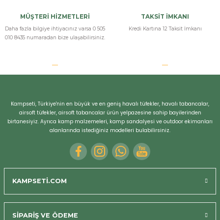
MÜŞTERİ HİZMETLERİ
TAKSİT İMKANI
Daha fazla bilgiye ihtiyacınız varsa 0 505
Kredi Kartına 12 Taksit İmkanı
010 8435 numaradan bize ulaşabilirsiniz.
Kampseti, Türkiye'nin en büyük ve en geniş havalı tüfekler, havalı tabancalar,
airsoft tüfekler, airsoft tabancalar ürün yelpazesine sahip bayilerinden
birtanesiyiz. Ayrıca kamp malzemeleri, kamp sandalyesi ve outdoor ekimanları
alanlarında istediğiniz modelleri bulabilirsiniz.
KAMPSETİ.COM
SİPARİŞ VE ÖDEME