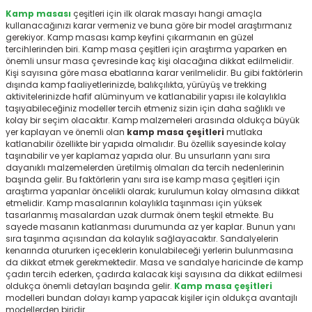
r
Kamp masası
çeşitleri için ilk olarak masayı hangi amaçla
kullanacağınızı karar vermeniz ve buna göre bir model araştırmanız
gerekiyor. Kamp masası
kamp keyfini çıkarmanın en güzel
tercihlerinden biri. Kamp masa çeşitleri için araştırma yaparken en
önemli unsur masa çevresinde kaç kişi olacağına dikkat edilmelidir.
Kişi sayısına göre masa ebatlarına karar verilmelidir. Bu gibi faktörlerin
dışında kamp faaliyetlerinizde, balıkçılıkta, yürüyüş ve trekking
aktivitelerinizde hafif alüminyum ve katlanabilir yapısı ile kolaylıkla
taşıyabileceğiniz modeller tercih etmeniz sizin için daha sağlıklı ve
kolay bir seçim olacaktır. Kamp malzemeleri arasında oldukça büyük
yer kaplayan ve önemli olan
kamp masa çeşitleri
mutlaka
katlanabilir özellikte bir yapıda olmalıdır. Bu özellik sayesinde kolay
taşınabilir ve yer kaplamaz yapıda olur. Bu unsurların yanı sıra
dayanıklı malzemelerden üretilmiş olmaları da tercih nedenlerinin
başında gelir. Bu faktörlerin yanı sıra ise kamp masa çeşitleri için
araştırma yapanlar öncelikli olarak; kurulumun kolay olmasına dikkat
etmelidir. Kamp masalarının kolaylıkla taşınması için yüksek
tasarlanmış masalardan uzak durmak önem teşkil etmekte. Bu
sayede masanın katlanması durumunda az yer kaplar. Bunun yanı
sıra taşınma açısından da kolaylık sağlayacaktır. Sandalyelerin
kenarında otururken içeceklerin konulabileceği yerlerin bulunmasına
da dikkat etmek gerekmektedir. Masa ve sandalye haricinde de kamp
çadırı tercih ederken, çadırda kalacak kişi sayısına da dikkat edilmesi
oldukça önemli detayları başında gelir.
Kamp masa çeşitleri
modelleri bundan dolayı kamp yapacak kişiler için oldukça avantajlı
modellerden biridir.