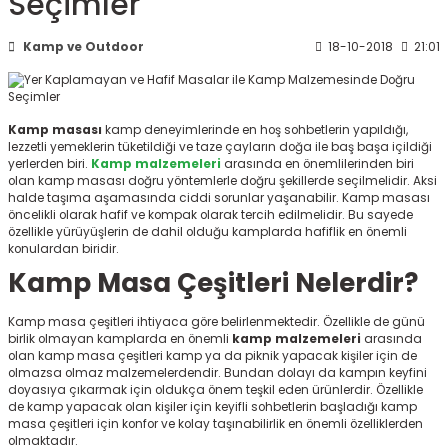
Seçimler
ksesuarları
e, Tabure
Kamp ve Outdoor
18-10-2018
21:01
a Mermisi
ermisi
rları
Kamp masası
kamp deneyimlerinde en hoş sohbetlerin yapıldığı,
lezzetli yemeklerin tüketildiği ve taze çayların doğa ile baş başa içildiği
yerlerden biri.
Kamp malzemeleri
arasında en önemlilerinden biri
uk
olan kamp masası
doğru yöntemlerle doğru şekillerde seçilmelidir. Aksi
halde taşıma aşamasında ciddi sorunlar yaşanabilir. Kamp masası
öncelikli olarak hafif ve kompak olarak tercih edilmelidir. Bu sayede
özellikle yürüyüşlerin de dahil olduğu kamplarda hafiflik en önemli
konulardan biridir.
Kamp Masa Çeşitleri Nelerdir?
a
uk
Kamp masa çeşitleri ihtiyaca göre belirlenmektedir. Özellikle de günü
birlik olmayan kamplarda en önemli
kamp malzemeleri
arasında
olan kamp masa çeşitleri
kamp ya da piknik yapacak kişiler için de
calar
olmazsa olmaz malzemelerdendir. Bundan dolayı da kampın keyfini
doyasıya çıkarmak için oldukça önem teşkil eden ürünlerdir. Özellikle
de kamp yapacak olan kişiler için keyifli sohbetlerin başladığı kamp
masa çeşitleri için konfor ve kolay taşınabilirlik en önemli özelliklerden
olmaktadır.