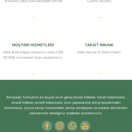
ile alışveriş keyfi www.kampseti.com’da
Güvenli Alışveriş
r
MÜŞTERİ HİZMETLERİ
TAKSİT İMKANI
Daha fazla bilgiye ihtiyacınız varsa 0 505
Kredi Kartına 12 Taksit İmkanı
010 8435 numaradan bize ulaşabilirsiniz.
Kampseti, Türkiye'nin en büyük ve en geniş havalı tüfekler, havalı tabancalar,
airsoft tüfekler, airsoft tabancalar ürün yelpazesine sahip bayilerinden
birtanesiyiz. Ayrıca kamp malzemeleri, kamp sandalyesi ve outdoor ekimanları
alanlarında istediğiniz modelleri bulabilirsiniz.