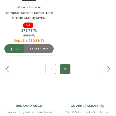
ksesuarları
e, Tabure
0.0 Puan - 0 Yorumlar
KampSeti Katlanır Kamp Piknik
Masası Kumaş Kırmızı
a Mermisi
%7
278,73 TL
ermisi
rları
298,31 TL
Sepette 250,86 TL
uk
STOKTA YOK
1
2
a
uk
calar
BEDAVA KARGO
GÜVENLİ ALIŞVERİŞ
Türkiye’nin her yerine sorunsuz teslimat
256 Bit SSL Güvenlik Sertifikası İle