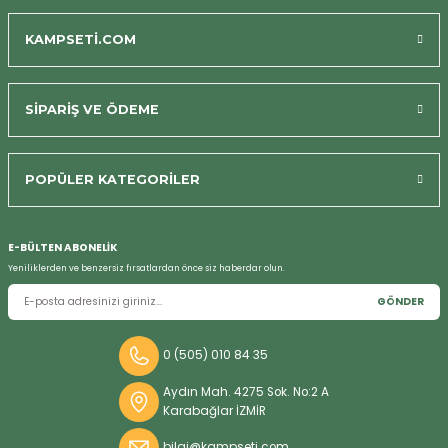
KAMPSETİ.COM
SİPARİŞ VE ÖDEME
POPÜLER KATEGORİLER
E-BÜLTEN ABONELİK
Yeniliklerden ve benzersiz fırsatlardan önce siz haberdar olun.
GÖNDER
Bizi Arayın
0 (505) 010 84 35
Aydın Mah. 4275 Sok. No:2 A
Karabağlar İZMİR
bilgi@kampseti.com