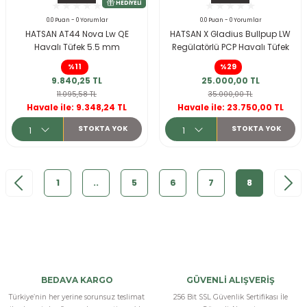
ksesuarları
e, Tabure
0.0 Puan - 0 Yorumlar
0.0 Puan - 0 Yorumlar
HATSAN AT44 Nova Lw QE
HATSAN X Gladius Bullpup LW
Havalı Tüfek 5.5 mm
Regülatörlü PCP Havalı Tüfek
a Mermisi
5.5 mm
KARGO BEDAVA
%11
%29
HEDIYELI
9.840,25 TL
25.000,00 TL
ermisi
rları
11.095,58 TL
35.000,00 TL
Havale ile: 9.348,24 TL
Havale ile: 23.750,00 TL
uk
STOKTA YOK
STOKTA YOK
1
..
5
6
7
8
a
uk
calar
BEDAVA KARGO
GÜVENLİ ALIŞVERİŞ
Türkiye’nin her yerine sorunsuz teslimat
256 Bit SSL Güvenlik Sertifikası İle