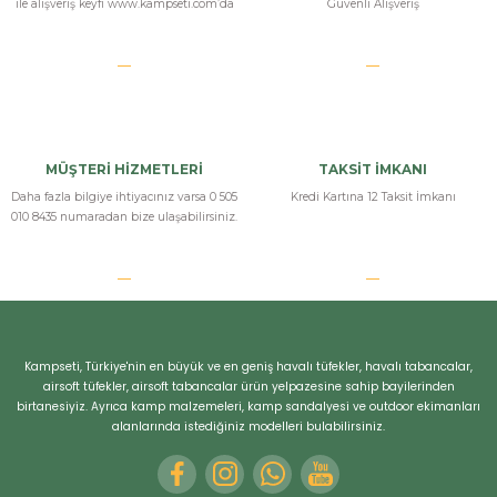
ile alışveriş keyfi www.kampseti.com’da
Güvenli Alışveriş
r
MÜŞTERİ HİZMETLERİ
TAKSİT İMKANI
Daha fazla bilgiye ihtiyacınız varsa 0 505
Kredi Kartına 12 Taksit İmkanı
010 8435 numaradan bize ulaşabilirsiniz.
Kampseti, Türkiye'nin en büyük ve en geniş havalı tüfekler, havalı tabancalar,
airsoft tüfekler, airsoft tabancalar ürün yelpazesine sahip bayilerinden
birtanesiyiz. Ayrıca kamp malzemeleri, kamp sandalyesi ve outdoor ekimanları
alanlarında istediğiniz modelleri bulabilirsiniz.