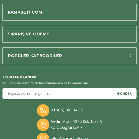
KAMPSETİ.COM
SİPARİŞ VE ÖDEME
POPÜLER KATEGORİLER
E-BÜLTEN ABONELİK
Yeniliklerden ve benzersiz fırsatlardan önce siz haberdar olun.
GÖNDER
Bizi Arayın
0 (505) 010 84 35
Aydın Mah. 4275 Sok. No:2 A
Karabağlar İZMİR
bilgi@kampseti.com