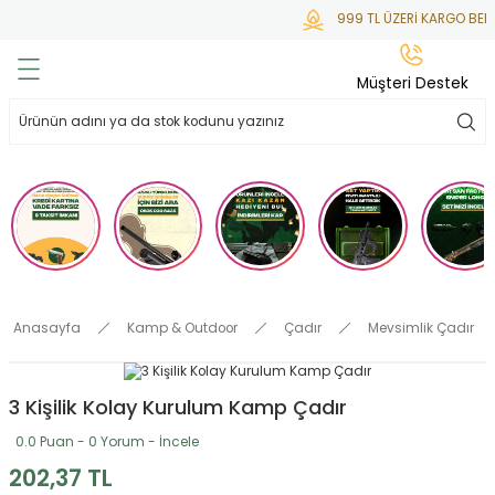
999 TL ÜZERİ KARGO BEDA
Geri Dön
Geri Dön
Geri Dön
Geri Dön
Geri Dön
Müşteri Destek
lar
hlar
irsoft
tdoor
ak
 Gas
alar
alar
/ BBs
çaklar
ekler
i
Tüfekler
rı
esuarları
Anasayfa
Kamp & Outdoor
Çadır
Mevsimlik Çadır
bancalar
ksesuarı
i
ları
letleri
3 Kişilik Kolay Kurulum Kamp Çadır
ekler
Aleti
a
0.0 Puan - 0 Yorum - İncele
ekler
lar
 Temizlik
abılar
202,37 TL