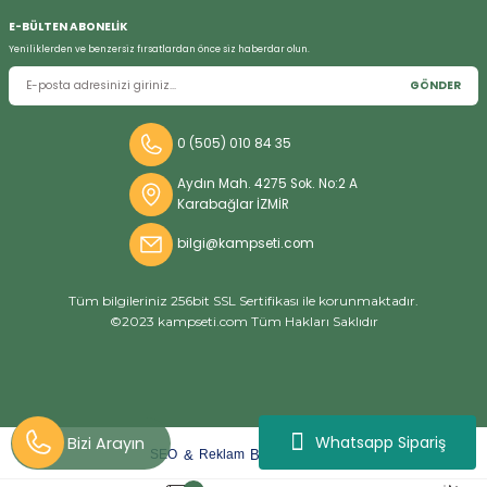
E-BÜLTEN ABONELİK
Yeniliklerden ve benzersiz fırsatlardan önce siz haberdar olun.
GÖNDER
0 (505) 010 84 35
Aydın Mah. 4275 Sok. No:2 A
Karabağlar İZMİR
bilgi@kampseti.com
Tüm bilgileriniz 256bit SSL Sertifikası ile korunmaktadır.
©2023 kampseti.com Tüm Hakları Saklıdır
Whatsapp Sipariş
arat
ify
&
By
SEO
Reklam