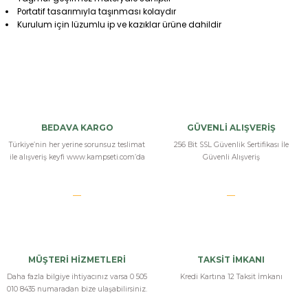
Portatif tasarımıyla taşınması kolaydır
Kurulum için lüzumlu ip ve kazıklar ürüne dahildir
Bu ürüne ilk yorumu siz yapın!
Yorum Yaz
BEDAVA KARGO
GÜVENLİ ALIŞVERİŞ
Türkiye’nin her yerine sorunsuz teslimat
256 Bit SSL Güvenlik Sertifikası İle
ile alışveriş keyfi www.kampseti.com’da
Güvenli Alışveriş
MÜŞTERİ HİZMETLERİ
TAKSİT İMKANI
Daha fazla bilgiye ihtiyacınız varsa 0 505
Kredi Kartına 12 Taksit İmkanı
010 8435 numaradan bize ulaşabilirsiniz.