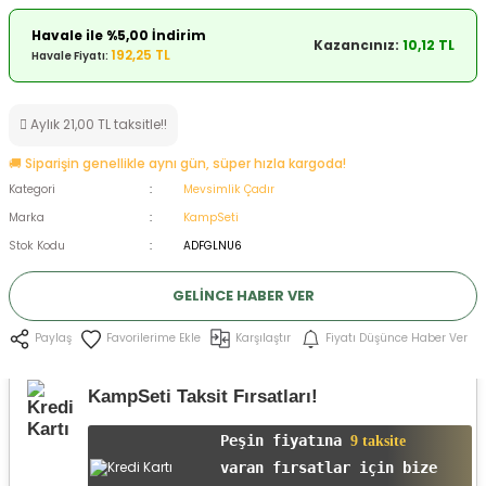
ksesuarları
e, Tabure
Havale ile %5,00 İndirim
Kazancınız:
10,12 TL
192,25 TL
Havale Fiyatı:
a Mermisi
Aylık 21,00 TL taksitle!!
ermisi
rları
🚚 Siparişin genellikle aynı gün, süper hızla kargoda!
uk
Kategori
Mevsimlik Çadır
Marka
KampSeti
Stok Kodu
ADFGLNU6
GELINCE HABER VER
Karşılaştır
Fiyatı Düşünce Haber Ver
Paylaş
a
uk
KampSeti Taksit Fırsatları!
calar
Peşin fiyatına
9 taksite
varan fırsatlar için bize