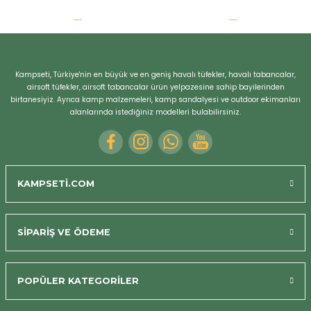
Kampseti, Türkiye'nin en büyük ve en geniş havalı tüfekler, havalı tabancalar,
airsoft tüfekler, airsoft tabancalar ürün yelpazesine sahip bayilerinden
birtanesiyiz. Ayrıca kamp malzemeleri, kamp sandalyesi ve outdoor ekimanları
alanlarında istediğiniz modelleri bulabilirsiniz.
KAMPSETİ.COM
SİPARİŞ VE ÖDEME
POPÜLER KATEGORİLER
Bizi Arayın