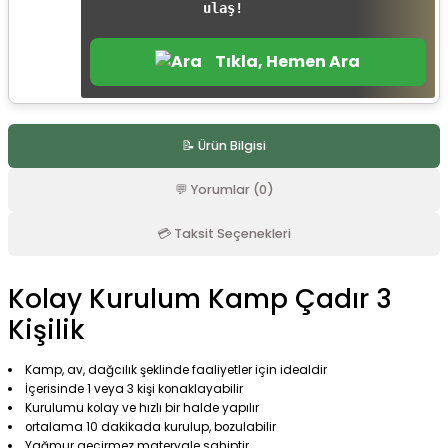
ulaş!
r
Tıkla, Hemen Ara
📝 Ürün Bilgisi
💬 Yorumlar (0)
💳 Taksit Seçenekleri
Kolay Kurulum Kamp Çadır 3
Kişilik
Kamp, av, dağcılık şeklinde faaliyetler için idealdir
İçerisinde 1 veya 3 kişi konaklayabilir
Kurulumu kolay ve hızlı bir halde yapılır
ortalama 10 dakikada kurulup, bozulabilir
Yağmur geçirmez materyale sahiptir