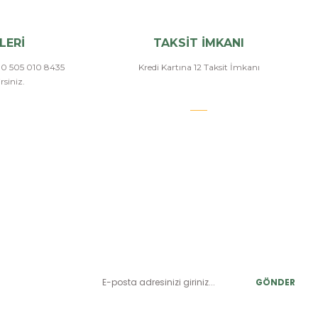
LERİ
TAKSİT İMKANI
a 0 505 010 8435
Kredi Kartına 12 Taksit İmkanı
siniz.
E-BÜLTEN ABONELİK
LER
Yeniliklerden ve benzersiz fırsatlardan önce siz haberdar
olun.
r
GÖNDER
alar