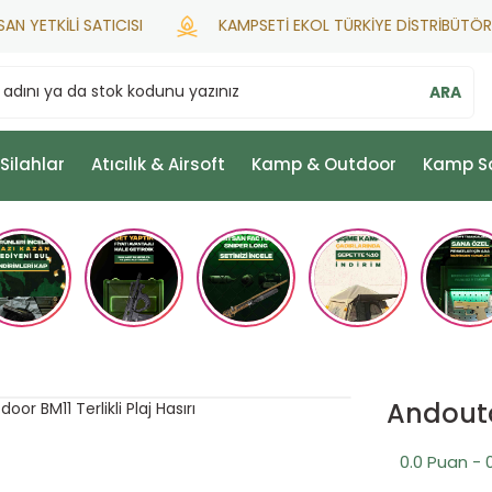
ETKİLİ SATICISI
KAMPSETİ EKOL TÜRKİYE DİSTRİBÜTÖRÜ
ARA
 Silahlar
Atıcılık & Airsoft
Kamp & Outdoor
Kamp S
Andoutdo
0.0 Puan - 