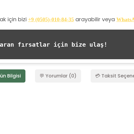
k için bizi
arayabilir veya
+9 (0505)-010-84-35
Whats
ran fırsatlar için bize ulaş!
ün Bilgisi
💬 Yorumlar (0)
💳 Taksit Seçene
Bu ürüne ilk yorumu siz yapın!