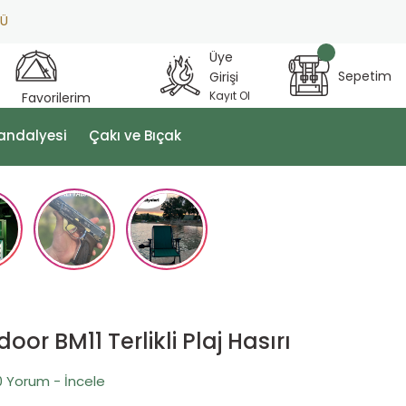
Üye
Sepetim
Girişi
Kayıt Ol
Favorilerim
andalyesi
Çakı ve Bıçak
or BM11 Terlikli Plaj Hasırı
0 Yorum - İncele