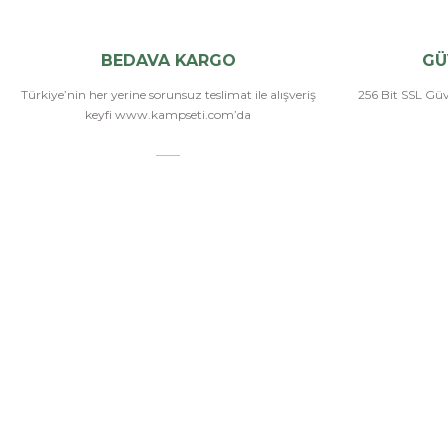
BEDAVA KARGO
GÜ
Türkiye’nin her yerine sorunsuz teslimat ile alışveriş
256 Bit SSL Güve
keyfi www.kampseti.com’da
KAMPSETİ
Kampseti, Türkiye'nin en büyük ve en geniş havalı
tüfekler, havalı tabancalar, airsoft tüfekler, airsoft
İletişim
tabancalar ürün yelpazesine sahip bayilerinden
Hakkımızda
birtanesiyiz. Ayrıca kamp malzemeleri, kamp
sandalyesi ve outdoor ekimanları alanlarında
Üye Girişi
istediğiniz modelleri bulabilirsiniz.