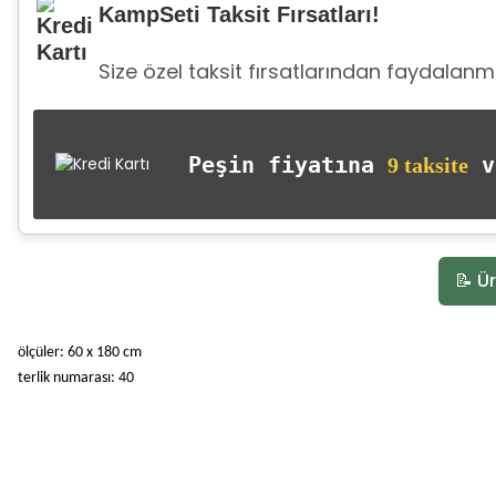
KampSeti Taksit Fırsatları!
Size özel taksit fırsatlarından faydalanma
Peşin fiyatına
va
9 taksite
📝 Ür
ölçüler: 60 x 180 cm
terlik numarası: 40