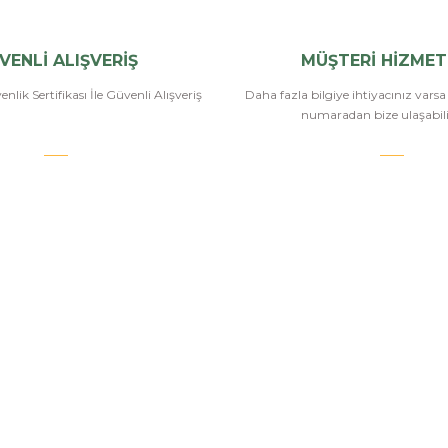
Yorum Yaz
VENLİ ALIŞVERİŞ
MÜŞTERİ HİZMET
nlik Sertifikası İle Güvenli Alışveriş
Daha fazla bilgiye ihtiyacınız vars
numaradan bize ulaşabilir
.COM
SİPARİŞ VE ÖDEME
POPÜLER
KATEGORİ
Banka Bilgileri
Havalı Tüfekle
Hesabım
Havalı Tabanc
Havale Bildirim Formu