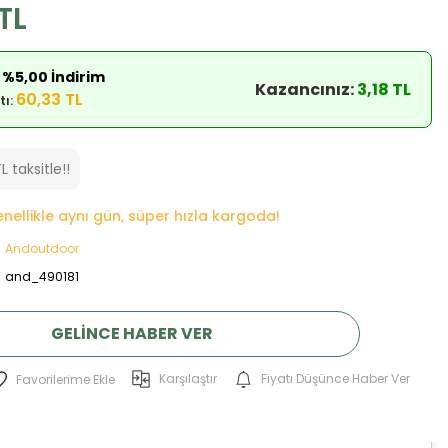
TL
 %5,00 İndirim
Kazancınız:
3,18 TL
60,33 TL
tı:
L taksitle!!
genellikle aynı gün, süper hızla kargoda!
Andoutdoor
and_490181
GELINCE HABER VER
Karşılaştır
Fiyatı Düşünce Haber Ver