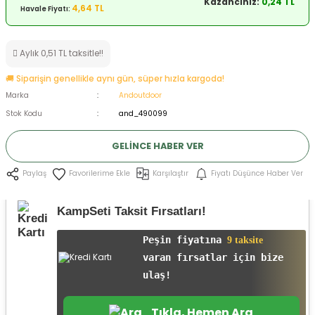
Kazancınız:
0,24 TL
4,64 TL
Havale Fiyatı:
ksesuarları
e, Tabure
a Mermisi
Aylık 0,51 TL taksitle!!
🚚 Siparişin genellikle aynı gün, süper hızla kargoda!
ermisi
rları
Marka
Andoutdoor
Stok Kodu
and_490099
uk
GELINCE HABER VER
Karşılaştır
Fiyatı Düşünce Haber Ver
Paylaş
KampSeti Taksit Fırsatları!
a
uk
Peşin fiyatına
9 taksite
varan fırsatlar için bize
calar
ulaş!
Tıkla, Hemen Ara