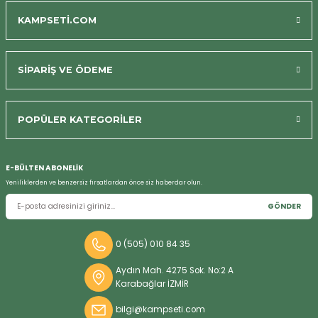
KAMPSETİ.COM
SİPARİŞ VE ÖDEME
POPÜLER KATEGORİLER
Bizi Arayın
E-BÜLTEN ABONELİK
Yeniliklerden ve benzersiz fırsatlardan önce siz haberdar olun.
GÖNDER
0 (505) 010 84 35
Aydın Mah. 4275 Sok. No:2 A
Karabağlar İZMİR
bilgi@kampseti.com