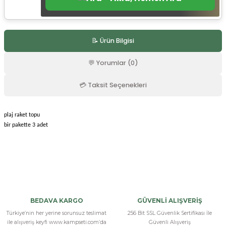
r
📝 Ürün Bilgisi
💬 Yorumlar (0)
💳 Taksit Seçenekleri
plaj raket topu
bir pakette 3 adet
Bu ürüne ilk yorumu siz yapın!
Yorum Yaz
BEDAVA KARGO
GÜVENLİ ALIŞVERİŞ
Türkiye’nin her yerine sorunsuz teslimat
256 Bit SSL Güvenlik Sertifikası İle
ile alışveriş keyfi www.kampseti.com’da
Güvenli Alışveriş