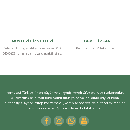
MÜŞTERİ HİZMETLERİ
TAKSİT İMKANI
Daha fazla bilgiye ihtiyacınız varsa 0 505
Kredi Kartına 12 Taksit İmkanı
010 8435 numaradan bize ulaşabilirsiniz.
Kampseti, Türkiye'nin en büyük ve en geniş havalı tüfekler, havalı tabancalar,
airsoft tüfekler, airsoft tabancalar ürün yelpazesine sahip bayilerinden
birtanesiyiz. Ayrıca kamp malzemeleri, kamp sandalyesi ve outdoor ekimanları
alanlarında istediğiniz modelleri bulabilirsiniz.