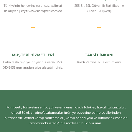
Türkiye’nin her yerine sorunsuz teslimat
256 Bit SSL Güvenlik Sertifikası İle
ile alışveriş keyfi www.kampseti.com’da
Güvenli Alışveriş
MÜŞTERİ HİZMETLERİ
TAKSİT İMKANI
Daha fazla bilgiye ihtiyacınız varsa 0 505
Kredi Kartına 12 Taksit İmkanı
010 8435 numaradan bize ulaşabilirsiniz.
Kampseti, Türkiye'nin en büyük ve en geniş havalı tüfekler, havalı tabancalar,
airsoft tüfekler, airsoft tabancalar ürün yelpazesine sahip bayilerinden
birtanesiyiz. Ayrıca kamp malzemeleri, kamp sandalyesi ve outdoor ekimanları
alanlarında istediğiniz modelleri bulabilirsiniz.