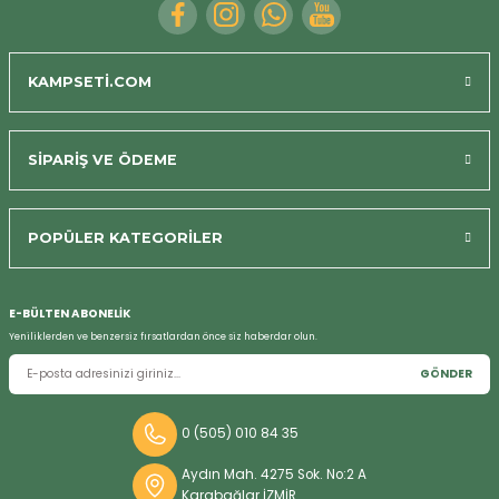
KAMPSETİ.COM
SİPARİŞ VE ÖDEME
POPÜLER KATEGORİLER
Bizi Arayın
E-BÜLTEN ABONELİK
Yeniliklerden ve benzersiz fırsatlardan önce siz haberdar olun.
GÖNDER
0 (505) 010 84 35
Aydın Mah. 4275 Sok. No:2 A
Karabağlar İZMİR