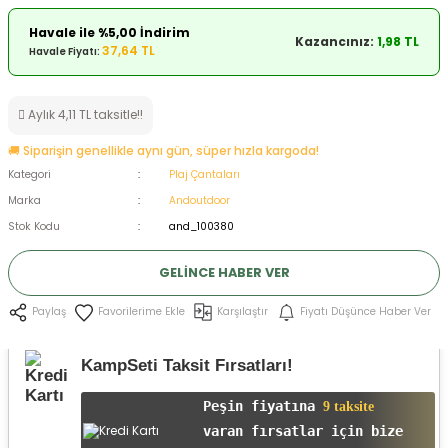
ksesuarları
e, Tabure
Havale ile %5,00 İndirim
Kazancınız:
1,98 TL
37,64 TL
Havale Fiyatı:
a Mermisi
Aylık 4,11 TL taksitle!!
ermisi
rları
🚚 Siparişin genellikle aynı gün, süper hızla kargoda!
uk
Kategori
Plaj Çantaları
Marka
Andoutdoor
Stok Kodu
and_100380
GELINCE HABER VER
Karşılaştır
Fiyatı Düşünce Haber Ver
Paylaş
a
uk
KampSeti Taksit Fırsatları!
calar
Peşin fiyatına
9 taksite
varan fırsatlar için bize