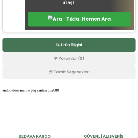
ulaş!
r
Tıkla, Hemen Ara
📝 Ürün Bilgisi
💬 Yorumlar (0)
💳 Taksit Seçenekleri
andoutdoor marine plaj çantası tm2688
Bu ürüne ilk yorumu siz yapın!
Yorum Yaz
BEDAVA KARGO
GÜVENLİ ALIŞVERİŞ