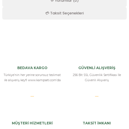
💬 Yorumlar (0)
r
💳 Taksit Seçenekleri
Bu ürüne ilk yorumu siz yapın!
Yorum Yaz
BEDAVA KARGO
GÜVENLİ ALIŞVERİŞ
Türkiye’nin her yerine sorunsuz teslimat
256 Bit SSL Güvenlik Sertifikası İle
ile alışveriş keyfi www.kampseti.com’da
Güvenli Alışveriş
MÜŞTERİ HİZMETLERİ
TAKSİT İMKANI