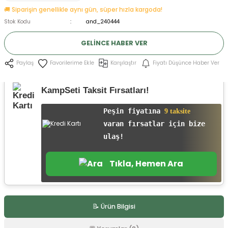
🚚 Siparişin genellikle aynı gün, süper hızla kargoda!
ksesuarları
e, Tabure
Stok Kodu
and_240444
a Mermisi
GELINCE HABER VER
ermisi
rları
Karşılaştır
Fiyatı Düşünce Haber Ver
Paylaş
uk
KampSeti Taksit Fırsatları!
Peşin fiyatına
9 taksite
varan fırsatlar için bize
ulaş!
a
uk
Tıkla, Hemen Ara
calar
📝 Ürün Bilgisi