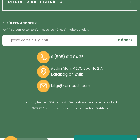
POPÜLER KATEGORİLER
E-BÜLTEN ABONELİK
Bizi Arayın
Yeniliklerden ve benzersiz fırsatlardan önce siz haberdar olun.
GÖNDER
0 (505) 010 84 35
Aydın Mah. 4275 Sok. No:2 A
Karabağlar İZMİR
bilgi@kampseti.com
Tüm bilgileriniz 256bit SSL Sertifikası ile korunmaktadır.
©2023 kampseti.com Tüm Hakları Saklıdır