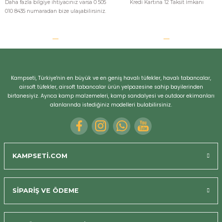
Daha fazla bilgiye ihtiyacınız varsa 0 505
Kredi Kartına 12 Taksit İmkanı
010 8435 numaradan bize ulaşabilirsiniz.
Kampseti, Türkiye'nin en büyük ve en geniş havalı tüfekler, havalı tabancalar,
airsoft tüfekler, airsoft tabancalar ürün yelpazesine sahip bayilerinden
birtanesiyiz. Ayrıca kamp malzemeleri, kamp sandalyesi ve outdoor ekimanları
alanlarında istediğiniz modelleri bulabilirsiniz.
KAMPSETİ.COM
SİPARİŞ VE ÖDEME