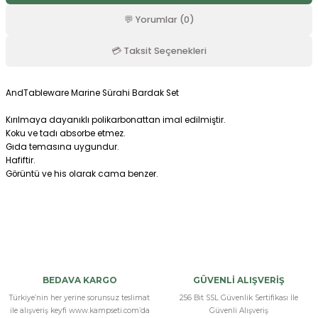
r
💬 Yorumlar (0)
💳 Taksit Seçenekleri
AndTableware Marine Sürahi Bardak Set
Kırılmaya dayanıklı polikarbonattan imal edilmiştir.
Koku ve tadı absorbe etmez.
Gıda temasına uygundur.
Hafiftir.
Görüntü ve his olarak cama benzer.
Bu ürüne ilk yorumu siz yapın!
Yorum Yaz
BEDAVA KARGO
GÜVENLİ ALIŞVERİŞ
Türkiye’nin her yerine sorunsuz teslimat
256 Bit SSL Güvenlik Sertifikası İle
ile alışveriş keyfi www.kampseti.com’da
Güvenli Alışveriş