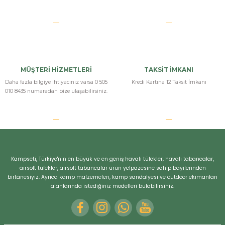
MÜŞTERİ HİZMETLERİ
TAKSİT İMKANI
Daha fazla bilgiye ihtiyacınız varsa 0 505
Kredi Kartına 12 Taksit İmkanı
010 8435 numaradan bize ulaşabilirsiniz.
Kampseti, Türkiye'nin en büyük ve en geniş havalı tüfekler, havalı tabancalar,
airsoft tüfekler, airsoft tabancalar ürün yelpazesine sahip bayilerinden
birtanesiyiz. Ayrıca kamp malzemeleri, kamp sandalyesi ve outdoor ekimanları
alanlarında istediğiniz modelleri bulabilirsiniz.