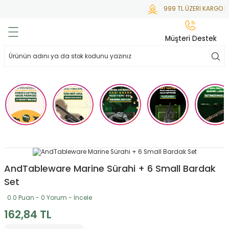
999 TL ÜZERİ KARGO B
Geri Dön
Geri Dön
Geri Dön
Geri Dön
Geri Dön
Müşteri Destek
lar
hlar
irsoft
tdoor
ak
 Gas
alar
alar
/ BBs
çaklar
ekler
i
Tüfekler
rı
esuarları
bancalar
ksesuarı
i
ları
letleri
AndTableware Marine Sürahi + 6 Small Bardak
Set
ekler
lar
a
0.0 Puan - 0 Yorum - İncele
162,84 TL
ekler
 Temizlik
abılar