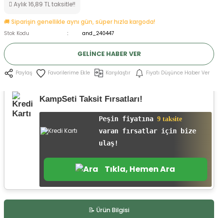
Aylık 16,89 TL taksitle!!
ksesuarları
e, Tabure
🚚 Siparişin genellikle aynı gün, süper hızla kargoda!
Stok Kodu
and_240447
a Mermisi
GELINCE HABER VER
ermisi
rları
Karşılaştır
Fiyatı Düşünce Haber Ver
Paylaş
uk
KampSeti Taksit Fırsatları!
Peşin fiyatına
9 taksite
varan fırsatlar için bize
ulaş!
a
uk
Tıkla, Hemen Ara
calar
📝 Ürün Bilgisi