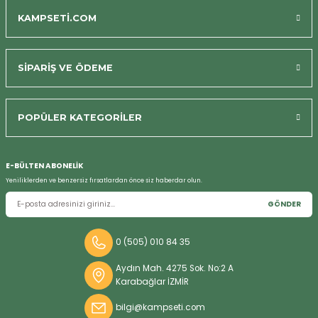
KAMPSETİ.COM
SİPARİŞ VE ÖDEME
POPÜLER KATEGORİLER
Bizi Arayın
E-BÜLTEN ABONELİK
Yeniliklerden ve benzersiz fırsatlardan önce siz haberdar olun.
GÖNDER
0 (505) 010 84 35
Aydın Mah. 4275 Sok. No:2 A
Karabağlar İZMİR
bilgi@kampseti.com