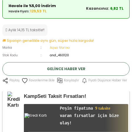
Havale ile %5,00 İndirim
ksesuarları
e, Tabure
Kazancınız:
6,82 TL
129,53 TL
Havale Fiyatı:
a Mermisi
Aylık 14,15 TL taksitle!!
ermisi
rları
🚚 Siparişin genellikle aynı gün, süper hızla kargoda!
Marka
Aqua Marina
uk
Stok Kodu
and_460120
GELINCE HABER VER
Karşılaştır
Fiyatı Düşünce Haber Ver
Paylaş
a
uk
KampSeti Taksit Fırsatları!
calar
Peşin fiyatına
9 taksite
varan fırsatlar için bize
ulaş!