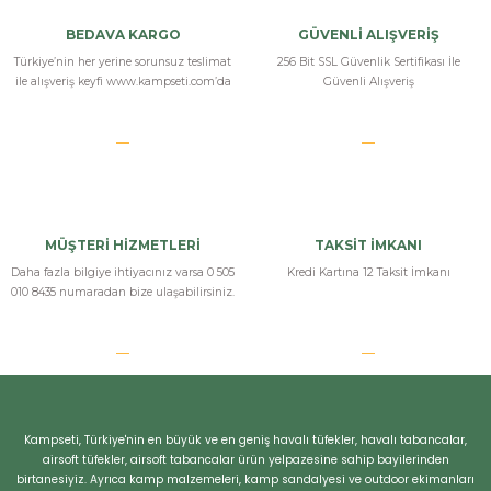
Yorum Yaz
BEDAVA KARGO
GÜVENLİ ALIŞVERİŞ
Türkiye’nin her yerine sorunsuz teslimat
256 Bit SSL Güvenlik Sertifikası İle
ile alışveriş keyfi www.kampseti.com’da
Güvenli Alışveriş
MÜŞTERİ HİZMETLERİ
TAKSİT İMKANI
Daha fazla bilgiye ihtiyacınız varsa 0 505
Kredi Kartına 12 Taksit İmkanı
010 8435 numaradan bize ulaşabilirsiniz.
Kampseti, Türkiye'nin en büyük ve en geniş havalı tüfekler, havalı tabancalar,
airsoft tüfekler, airsoft tabancalar ürün yelpazesine sahip bayilerinden
birtanesiyiz. Ayrıca kamp malzemeleri, kamp sandalyesi ve outdoor ekimanları