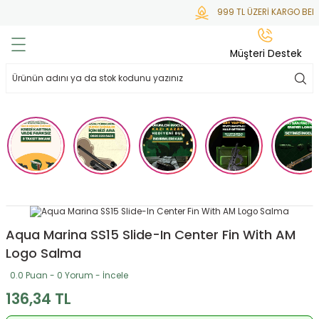
999 TL ÜZERİ KARGO BEDA
Geri Dön
Geri Dön
Geri Dön
Geri Dön
Geri Dön
Müşteri Destek
lar
hlar
irsoft
tdoor
ak
 Gas
alar
alar
/ BBs
çaklar
ekler
i
Tüfekler
rı
esuarları
bancalar
ksesuarı
i
ları
letleri
Aqua Marina SS15 Slide-In Center Fin With AM
Logo Salma
ekler
lar
a
0.0 Puan - 0 Yorum - İncele
136,34 TL
ekler
 Temizlik
abılar