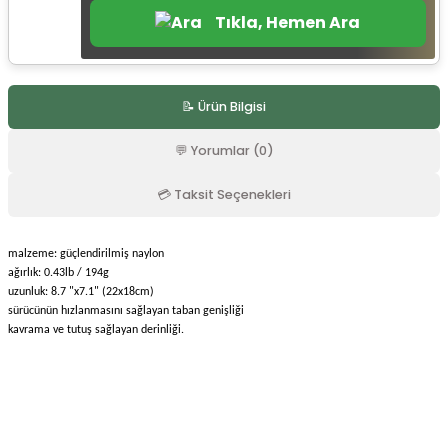
r
Tıkla, Hemen Ara
📝 Ürün Bilgisi
💬 Yorumlar (0)
💳 Taksit Seçenekleri
malzeme: güçlendirilmiş naylon
ağırlık: 0.43lb / 194g
uzunluk: 8.7 "x7.1" (22x18cm)
sürücünün hızlanmasını sağlayan taban genişliği
kavrama ve tutuş sağlayan derinliği.
Bu ürüne ilk yorumu siz yapın!