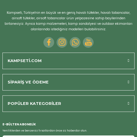
Kampseti, Türkiye'nin en büyük ve en geniş havalı tüfekler, havalı tabancalar,
airsoft tüfekler, airsoft tabancalar ürün yelpazesine sahip bayilerinden
birtanesiyiz. Ayrıca kamp malzemeleri, kamp sandalyesi ve outdoor ekimanları
alanlarında istediğiniz modelleri bulabilirsiniz.
KAMPSETİ.COM
SİPARİŞ VE ÖDEME
POPÜLER KATEGORİLER
Bizi Arayın
E-BÜLTEN ABONELİK
Yeniliklerden ve benzersiz fırsatlardan önce siz haberdar olun.