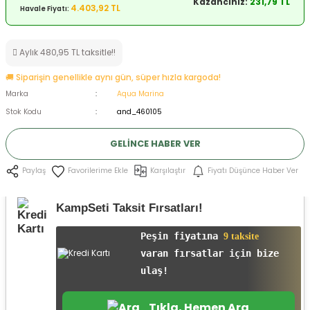
Kazancınız:
231,79 TL
4.403,92 TL
Havale Fiyatı:
ksesuarları
e, Tabure
a Mermisi
Aylık 480,95 TL taksitle!!
🚚 Siparişin genellikle aynı gün, süper hızla kargoda!
ermisi
rları
Marka
Aqua Marina
Stok Kodu
and_460105
uk
GELINCE HABER VER
Karşılaştır
Fiyatı Düşünce Haber Ver
Paylaş
KampSeti Taksit Fırsatları!
a
uk
Peşin fiyatına
9 taksite
varan fırsatlar için bize
calar
ulaş!
Tıkla, Hemen Ara