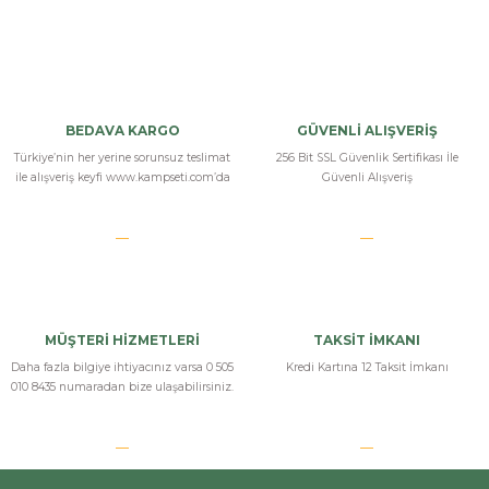
Bu ürüne ilk yorumu siz yapın!
Yorum Yaz
BEDAVA KARGO
GÜVENLİ ALIŞVERİŞ
Türkiye’nin her yerine sorunsuz teslimat
256 Bit SSL Güvenlik Sertifikası İle
ile alışveriş keyfi www.kampseti.com’da
Güvenli Alışveriş
MÜŞTERİ HİZMETLERİ
TAKSİT İMKANI
Daha fazla bilgiye ihtiyacınız varsa 0 505
Kredi Kartına 12 Taksit İmkanı
010 8435 numaradan bize ulaşabilirsiniz.