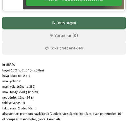
r
📝 Ürün Bilgisi
💬 Yorumlar (0)
💳 Taksit Seçenekleri
bt-88865
boyut 13'2 "x 31.5" (4 x 0.8m)
hava odası no: 2 + 1
max. yolcu: 2
max. yük: 160kg (£ 352)
max. tonaj: 290kg (£ 639)
net ağırlık: 11kg (24 £)
tahliye vanası: 4
takip skeg: 2 adet 40cm
aksesuarlar: premium kayık kürek (2 adet), yüksek arka koltuklar, ayak parantezler, 16 "
el pompası, manometre, çanta, tamir kiti